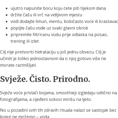
ujutro napunite bocu koju ćete piti tijekom dana
držite čašu ili vrč na vidljivom mjestu
vodi dodajte limun, mentu, bobičasto voće ili krastavac
popijte čašu vode uz svaki glavni obrok
pripremite filtriranu vodu prije odlaska na posao,
trening ili izlet
Cilj nije pretvoriti hidrataciju u još jednu obvezu. Cilj je
učiniti je toliko jednostavnom da o njoj gotovo više ne
morate razmišljati.
Svježe. Čisto. Prirodno.
Svježe voće privlači bojama, smoothieji izgledaju odlično na
fotografijama, a cijeđeni sokovi mirišu na ljeto.
No u pozadini svih tih zdravih rituala nalazi se sastojak bez
kojeg ne možemo – voda.