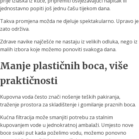
prije izlaska iz kuće, pripremiti osvježavajući napitak ili
jednostavno popiti još jednu čašu tijekom dana.
Takva promjena možda ne djeluje spektakularno. Upravo je
zato održiva.
Zdrave navike najčešće ne nastaju iz velikih odluka, nego iz
malih izbora koje možemo ponoviti svakoga dana.
Manje plastičnih boca, više
praktičnosti
Kupovna voda često znači nošenje teških pakiranja,
traženje prostora za skladištenje i gomilanje praznih boca.
Kućna filtracija može smanjiti potrebu za stalnim
kupovanjem vode u jednokratnoj ambalaži. Umjesto nove
boce svaki put kada poželimo vodu, možemo ponovno