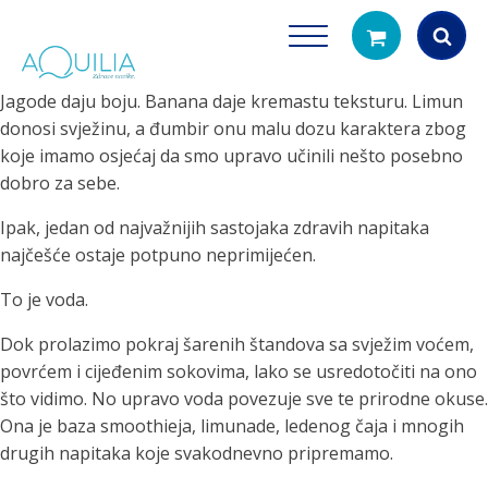
Jagode daju boju. Banana daje kremastu teksturu. Limun
Products
donosi svježinu, a đumbir onu malu dozu karaktera zbog
search
koje imamo osjećaj da smo upravo učinili nešto posebno
dobro za sebe.
Ipak, jedan od najvažnijih sastojaka zdravih napitaka
najčešće ostaje potpuno neprimijećen.
To je voda.
Dok prolazimo pokraj šarenih štandova sa svježim voćem,
Tuš glave
Vrčevi za filtrira
povrćem i cijeđenim sokovima, lako se usredotočiti na ono
rirodno filtriranje vode za tuširanje
Potpuno prijenosno rješenje
što vidimo. No upravo voda povezuje sve te prirodne okuse.
čistu vodu za pi
Ona je baza smoothieja, limunade, ledenog čaja i mnogih
drugih napitaka koje svakodnevno pripremamo.