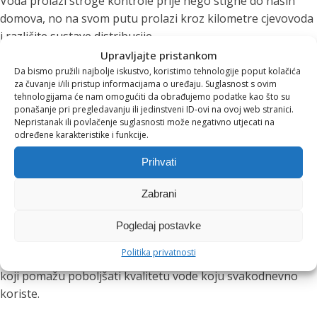
Voda prolazi stroge kontrole prije nego stigne do naših
domova, no na svom putu prolazi kroz kilometre cjevovoda
i različite sustave distribucije.
Upravljajte pristankom
Ovisno o području, korisnici mogu primijetiti:
Da bismo pružili najbolje iskustvo, koristimo tehnologije poput kolačića
za čuvanje i/ili pristup informacijama o uređaju. Suglasnost s ovim
pojačan okus ili miris klora
tehnologijama će nam omogućiti da obrađujemo podatke kao što su
ponašanje pri pregledavanju ili jedinstveni ID-ovi na ovoj web stranici.
povećanu tvrdoću vode
Nepristanak ili povlačenje suglasnosti može negativno utjecati na
tragove kamenca
određene karakteristike i funkcije.
sedimentne čestice
Prihvati
ostatke organskih tvari
Iako navedeno ne mora predstavljati zdravstveni problem,
Zabrani
može značajno utjecati na okus vode i iskustvo njezina
Pogledaj postavke
konzumiranja.
Politika privatnosti
Upravo zato sve više kućanstava bira sustave za filtraciju
koji pomažu poboljšati kvalitetu vode koju svakodnevno
koriste.