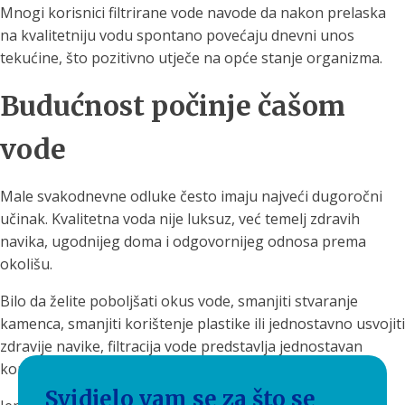
Mnogi korisnici filtrirane vode navode da nakon prelaska
na kvalitetniju vodu spontano povećaju dnevni unos
tekućine, što pozitivno utječe na opće stanje organizma.
Budućnost počinje čašom
vode
Male svakodnevne odluke često imaju najveći dugoročni
učinak. Kvalitetna voda nije luksuz, već temelj zdravih
navika, ugodnijeg doma i odgovornijeg odnosa prema
okolišu.
Bilo da želite poboljšati okus vode, smanjiti stvaranje
kamenca, smanjiti korištenje plastike ili jednostavno usvojiti
zdravije navike, filtracija vode predstavlja jednostavan
korak prema kvalitetnijem životu.
Svidjelo vam se za što se