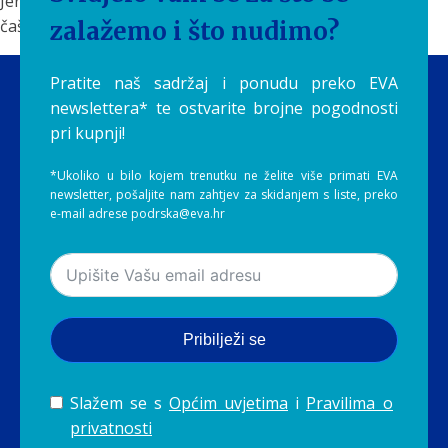
Jer ponekad promjena ne počinje velikim odlukama – već
čašom dobre vode.
zalažemo i što nudimo?
Pratite naš sadržaj i ponudu preko EVA
newslettera* te ostvarite brojne pogodnosti
pri kupnji!
*Ukoliko u bilo kojem trenutku ne želite više primati EVA
newsletter, pošaljite nam zahtjev za skidanjem s liste, preko
e-mail adrese podrska@eva.hr
Pribilježi se
Slažem se s
Općim uvjetima
i
Pravilima o
privatnosti