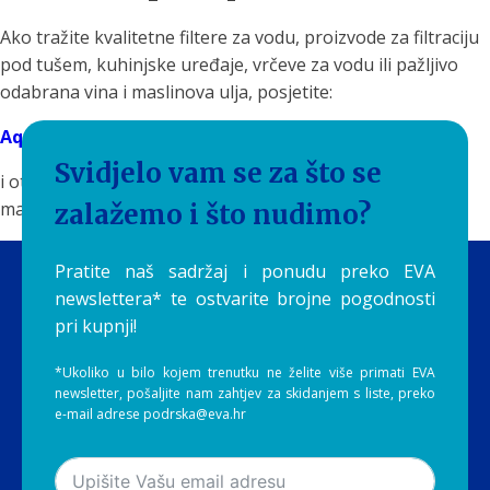
Ako tražite kvalitetne filtere za vodu, proizvode za filtraciju
pod tušem, kuhinjske uređaje, vrčeve za vodu ili pažljivo
odabrana vina i maslinova ulja, posjetite:
Aquilia.hr
Svidjelo vam se za što se
i otkrijte proizvode koji svakodnevne rituale pretvaraju u
male trenutke uživanja.
zalažemo i što nudimo?
Pratite naš sadržaj i ponudu preko EVA
newslettera* te ostvarite brojne pogodnosti
pri kupnji!
*Ukoliko u bilo kojem trenutku ne želite više primati EVA
newsletter, pošaljite nam zahtjev za skidanjem s liste, preko
e-mail adrese podrska@eva.hr