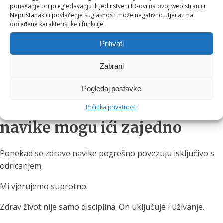
Dalmacije
ponašanje pri pregledavanju ili jedinstveni ID-ovi na ovoj web stranici.
Nepristanak ili povlačenje suglasnosti može negativno utjecati na
Slavonije
određene karakteristike i funkcije.
drugih vrhunskih vinskih regija Hrvatske i regije
Prihvati
Posebno smo ponosni na suradnju s brojnim obiteljskim
vinarijama koje kroz svoje etikete pričaju autentične priče o
Zabrani
terroiru, tradiciji i predanosti vinogradu.
Pogledaj postavke
Vrhunski proizvodi i zdrave
Politika privatnosti
navike mogu ići zajedno
Ponekad se zdrave navike pogrešno povezuju isključivo s
odricanjem.
Mi vjerujemo suprotno.
Zdrav život nije samo disciplina. On uključuje i uživanje.