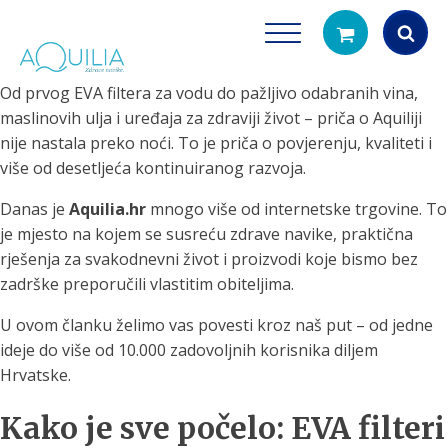
Od prvog EVA filtera za vodu do pažljivo odabranih vina,
Products
maslinovih ulja i uređaja za zdraviji život – priča o Aquiliji
search
nije nastala preko noći. To je priča o povjerenju, kvaliteti i
više od desetljeća kontinuiranog razvoja.
Danas je
Aquilia.hr
mnogo više od internetske trgovine. To
je mjesto na kojem se susreću zdrave navike, praktična
rješenja za svakodnevni život i proizvodi koje bismo bez
zadrške preporučili vlastitim obiteljima.
Tuš glave
Vrčevi za filtrira
U ovom članku želimo vas povesti kroz naš put – od jedne
rirodno filtriranje vode za tuširanje
Potpuno prijenosno rješenje
ideje do više od 10.000 zadovoljnih korisnika diljem
čistu vodu za pi
Hrvatske.
Kako je sve počelo: EVA filteri