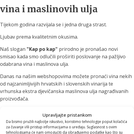
vina i maslinovih ulja
Tijekom godina razvijala se i jedna druga strast.
Ljubav prema kvalitetnim okusima.
Naš slogan
"Kap po kap"
prirodno je pronašao novi
smisao kada smo odlučili proširiti poslovanje na pažljivo
odabrana vina i maslinova ulja.
Danas na našim webshopovima možete pronaći vina nekih
od najzanimljivijih hrvatskih i slovenskih vinarija te
vrhunska ekstra djevičanska maslinova ulja nagrađivanih
proizvođača.
U ponudi se nalaze vina iz:
Upravljajte pristankom
Da bismo pružili najbolje iskustvo, koristimo tehnologije poput kolačića
Istre
za čuvanje i/ili pristup informacijama o uređaju. Suglasnost s ovim
Vipavske doline
tehnologijama će nam omogućiti da obrađujemo podatke kao što su