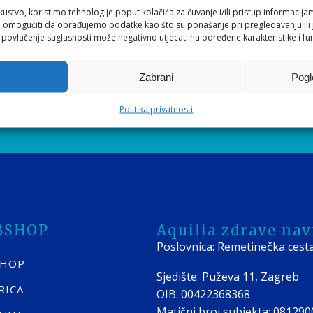
se zalažemo i što nudimo?
kustvo, koristimo tehnologije poput kolačića za čuvanje i/ili pristup informacija
omogućiti da obrađujemo podatke kao što su ponašanje pri pregledavanju ili j
i povlačenje suglasnosti može negativno utjecati na određene karakteristike i fun
VA newslettera*
nji!
Zabrani
Pogl
ti EVA newsletter,
Slažem se s
Općim uvjetima
i
Pravilima
Politika privatnosti
-mail adrese
BSHOP
Aquilia zdrave navi
Poslovnica: Remetinečka cest
SHOP
Sjedište: Puževa 11, Zagreb
RICA
OIB: 00422368368
Matični broj subjekta: 08129