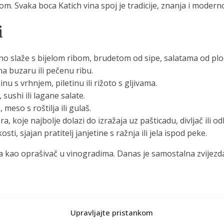
om. Svaka boca Katich vina spoj je tradicije, znanja i modern
i
lno slaže s bijelom ribom, brudetom od sipe, salatama od pl
a buzaru ili pečenu ribu.
u s vrhnjem, piletinu ili rižoto s gljivama.
, sushi ili lagane salate.
meso s roštilja ili gulaš.
koje najbolje dolazi do izražaja uz pašticadu, divljač ili od
ti, sjajan pratitelj janjetine s ražnja ili jela ispod peke.
ila kao oprašivač u vinogradima. Danas je samostalna zvijez
Upravljajte pristankom
e na popis obaveznih postaja. Doživjet ćete spoj tradicije i