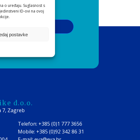
ma o uređaju. Suglasnost s
edinstveni ID-ovi na ovoj
kcije.
Pribilježi se
edaj postavke
 o privatnosti
ke d.o.o.
a 7, Zagreb
Telefon: +385 (0)1 777 3656
Mobile: +385 (0)92 342 86 31
0004
E-mail: eva@eva.hr