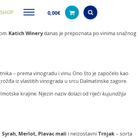
SHOP
0,00
€
jom.
Katich Winery
danas je prepoznata po vinima snažnog
Products
search
ki paketi
Ugradbeni filteri za
Dezinfe
zetnika – prema vinogradu i vinu. Ono što je započelo kao
vodu
di na akciji
Kod nas pronađ
grožđa iz vlastitih vinograda u srcu Dalmatinske zagore.
dezinfekciju 
Učinkovito filtriranje vode iz
vodovodne mreže
Imotske krajine. Njezin naziv dolazi od riječi
kujundžija
 Syrah, Merlot, Plavac mali
i neizostavni
Trnjak
– sorta