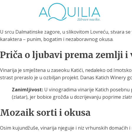
U srcu Dalmatinske zagore, u slikovitom Lovreću, stvara se
karaktera – punim, bogatim i nezaboravnog okusa.
Priča o ljubavi prema zemlji i
Tuš glave
Vrčevi za filtriranje
Boce 
Vinarija je smještena u zaseoku Katići, nedaleko od Imotskog
vode
irodno filtriranje vode za
strast preraslo je u ozbiljan projekt. Danas Katich Winery g
tuširanje
Potpuno prijenosno rješenje
Potpuno
za sigurnu i čistu vodu za piće
za sigur
Zanimljivost:
U vinogradima vinarije Katich posebnu
(zlatar), jer bobice grožđa u dozrijevanju poprime zlat
Mozaik sorti i okusa
Osim kujundžuše, vinarija njeguje i niz vrhunskih domaćih 