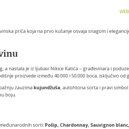
WEB
 vinska priča koja na prvo kušanje osvaja snagom i eleganci
 vinu
za filtriranje
Zamjenski dijelovi
Akcijs
, a nastala je iz ljubavi Nikice Katića – građevinara i podu
vode
Zamjenski dijelovi za naše
Proizvo
odišnje proizvede između 40.000 i 50.000 boca, isključivo od 
proizvode
 prijenosno rješenje
nu i čistu vodu za piće
 pažnju zauzima
kujundžuša
, autohtona sorta i pravi simbol 
nu boju.
i međunarodnih sorti:
Pošip, Chardonnay, Sauvignon blanc,