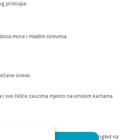
og pristupa.
odova mora i mladim sirevima.
ležane sireve.
da i sve češće zauzima mjesto na vinskim kartama
 moderne enologije, a čaša dobrog vina uz pogled na