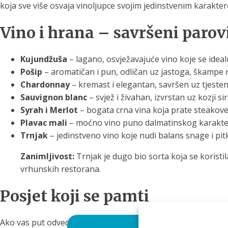
koja sve više osvaja vinoljupce svojim jedinstvenim karakter
Vino i hrana – savršeni parov
Kujundžuša
– lagano, osvježavajuće vino koje se idea
Pošip
– aromatičan i pun, odličan uz jastoga, škampe n
Chardonnay
– kremast i elegantan, savršen uz tjestenin
Sauvignon blanc
– svjež i živahan, izvrstan uz kozji sir
Syrah i Merlot
– bogata crna vina koja prate steakove, 
Plavac mali
– moćno vino puno dalmatinskog karaktera, 
Trnjak
– jedinstveno vino koje nudi balans snage i pitkos
Zanimljivost:
Trnjak je dugo bio sorta koja se korist
vrhunskih restorana.
Posjet koji se pamti
Ako vas put odvede u Imotsku krajinu,
Katich Winery
stavit