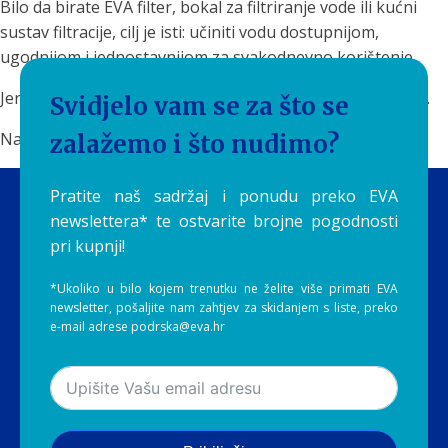
Bilo da birate EVA filter, bokal za filtriranje vode ili kućni
sustav filtracije, cilj je isti: učiniti vodu dostupnijom,
ugodnijom i jednostavnijom za svakodnevno korištenje.
Jer na kraju, najbolja voda nije ona koju zaboravite kupiti.
Svidjelo vam se za što se
Najbolja voda je ona koju stvarno pijete.
zalažemo i što nudimo?
Pratite naš sadržaj i ponudu preko EVA
newslettera* te ostvarite brojne pogodnosti
pri kupnji!
*Ukoliko u bilo kojem trenutku ne želite više primati EVA
newsletter, pošaljite nam zahtjev za skidanjem s liste, preko
e-mail adrese podrska@eva.hr