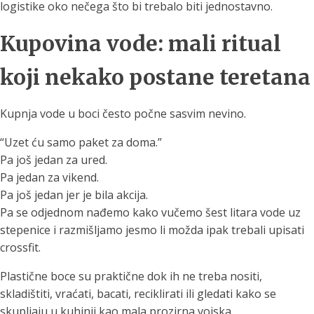
logistike oko nečega što bi trebalo biti jednostavno.
Kupovina vode: mali ritual
koji nekako postane teretana
Kupnja vode u boci često počne sasvim nevino.
“Uzet ću samo paket za doma.”
Pa još jedan za ured.
Pa jedan za vikend.
Pa još jedan jer je bila akcija.
Pa se odjednom nađemo kako vučemo šest litara vode uz
stepenice i razmišljamo jesmo li možda ipak trebali upisati
crossfit.
Plastične boce su praktične dok ih ne treba nositi,
skladištiti, vraćati, bacati, reciklirati ili gledati kako se
skupljaju u kuhinji kao mala prozirna vojska.