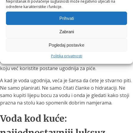
Nepristanak ili povlačenje suglasnosti može negativno utjecati na
Nema one male kućne izložbe plastike pokraj kante.
određene karakteristike i funkcije.
A što je s okusom?
Prihvati
Zabrani
Okus vode je osobna stvar. Netko voli neutralnu vodu,
netko mineralniji dojam, netko ne podnosi ni najmanji miris
Pogledaj postavke
klora.
Politika privatnosti
Ali baš zato filtracija ima smisla. Ona može pomoći da voda
koju već koristite postane ugodnija za piće.
A kad je voda ugodnija, veća je šansa da ćete je stvarno piti.
Ne samo planirati. Ne samo čitati članke o hidrataciji. Ne
samo kupiti lijepu bocu za vodu i onda je gledati kako stoji
prazna na stolu kao spomenik dobrim namjerama.
Voda kod kuće:
najjednostavniji luksuz