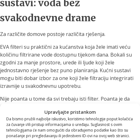
sustavi: voda bez
svakodnevne drame
Za različite domove postoje različita rješenja.
EVA filteri su praktični za kućanstva koja žele imati veću
količinu filtrirane vode dostupnu tijekom dana. Bokali su
zgodni za manje prostore, urede ili ljude koji žele
jednostavno rješenje bez puno planiranja. Kućni sustavi
mogu biti dobar izbor za one koji žele filtraciju integrirati
izravnije u svakodnevnu upotrebu.
Nije poanta u tome da svi trebaju isti filter. Poanta je da
filtracija može postati dio rutine, bez velikog cirkusa.
Upravljajte pristankom
Natočiš. Pričekaš. Piješ.
Da bismo pružili najbolje iskustvo, koristimo tehnologije poput kolačića
za čuvanje i/ili pristup informacijama o uređaju. Suglasnost s ovim
Nema nošenja paketa.
tehnologijama će nam omogućiti da obrađujemo podatke kao što su
Nema praznih boca koje čekaju “samo da ih netko odnese”.
ponašanje pri pregledavanju ili jedinstveni ID-ovi na ovoj web stranici.