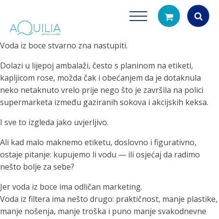
Voda iz boce stvarno zna nastupiti.
Products
search
Dolazi u lijepoj ambalaži, često s planinom na etiketi,
kapljicom rose, možda čak i obećanjem da je dotaknula
neko netaknuto vrelo prije nego što je završila na polici
supermarketa između gaziranih sokova i akcijskih keksa.
I sve to izgleda jako uvjerljivo.
Ali kad malo maknemo etiketu, doslovno i figurativno,
ostaje pitanje: kupujemo li vodu — ili osjećaj da radimo
Tuš glave
Vrčevi za filtrira
nešto bolje za sebe?
rirodno filtriranje vode za tuširanje
Potpuno prijenosno rješenje
čistu vodu za pi
Jer voda iz boce ima odličan marketing.
Voda iz filtera ima nešto drugo: praktičnost, manje plastike,
manje nošenja, manje troška i puno manje svakodnevne