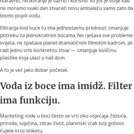
Naravno, recikliranje je važno i korisno. Ali još je bolje kad
ne moramo svaki dan stvarati novu ambalažu samo zato da
bismo popili vodu.
Filtracija kod kuće tu ima jednostavnu prednost: smanjuje
potrebu za jednokratnim bocama. Ne rješava sve probleme
svijeta, ne spašava planet dramatičnim filmskim kadrom, ali
radi jednu vrlo konkretnu stvar — smanjuje količinu
plastike koja ulazi u naš dom.
A to je već jako dobar početak.
Voda iz boce ima imidž. Filter
ima funkciju.
Marketing vode u boci često se vrti oko osjećaja: čistoća,
priroda, svježina, zdrav život, planinski zrak koji gotovo
čujete kroz etiketu.