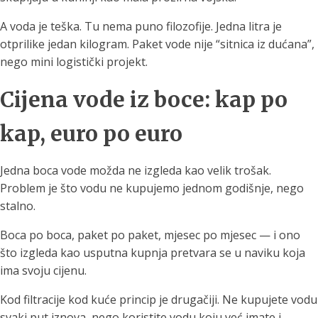
A voda je teška. Tu nema puno filozofije. Jedna litra je
otprilike jedan kilogram. Paket vode nije “sitnica iz dućana”,
nego mini logistički projekt.
Cijena vode iz boce: kap po
kap, euro po euro
Jedna boca vode možda ne izgleda kao velik trošak.
Problem je što vodu ne kupujemo jednom godišnje, nego
stalno.
Boca po boca, paket po paket, mjesec po mjesec — i ono
što izgleda kao usputna kupnja pretvara se u naviku koja
ima svoju cijenu.
Kod filtracije kod kuće princip je drugačiji. Ne kupujete vodu
svaki put iznova, nego koristite vodu koju već imate i