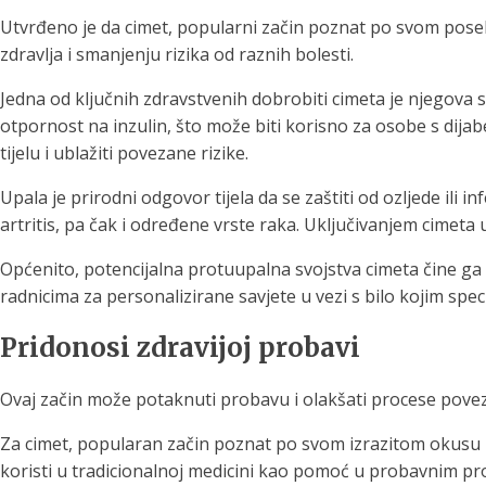
Utvrđeno je da cimet, popularni začin poznat po svom pose
zdravlja i smanjenju rizika od raznih bolesti.
Jedna od ključnih zdravstvenih dobrobiti cimeta je njegova s
otpornost na inzulin, što može biti korisno za osobe s dijabe
tijelu i ublažiti povezane rizike.
Upala je prirodni odgovor tijela da se zaštiti od ozljede il
artritis, pa čak i određene vrste raka. Uključivanjem cimeta
Općenito, potencijalna protuupalna svojstva cimeta čine ga
radnicima za personalizirane savjete u vezi s bilo kojim spe
Pridonosi zdravijoj probavi
Ovaj začin može potaknuti probavu i olakšati procese pove
Za cimet, popularan začin poznat po svom izrazitom okusu i
koristi u tradicionalnoj medicini kao pomoć u probavnim pro