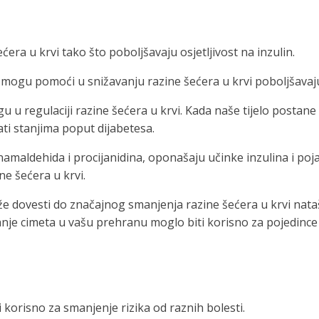
ra u krvi tako što poboljšavaju osjetljivost na inzulin.
 mogu pomoći u snižavanju razine šećera u krvi poboljšavajući
u u regulaciji razine šećera u krvi. Kada naše tijelo postane
rati stanjima poput dijabetesa.
namaldehida i procijanidina, oponašaju učinke inzulina i po
ne šećera u krvi.
že dovesti do značajnog smanjenja razine šećera u krvi nat
nje cimeta u vašu prehranu moglo biti korisno za pojedince koj
 korisno za smanjenje rizika od raznih bolesti.