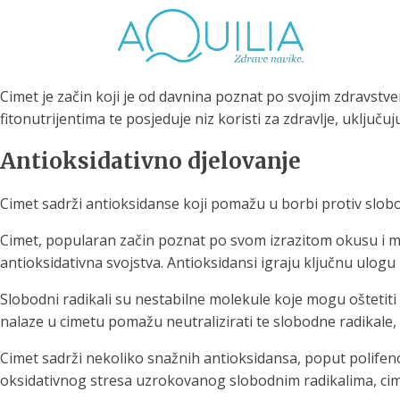
Cimet je začin koji je od davnina poznat po svojim zdravstve
fitonutrijentima te posjeduje niz koristi za zdravlje, uključu
Antioksidativno djelovanje
Cimet sadrži antioksidanse koji pomažu u borbi protiv slobodn
Tuš glave
Vrčevi za filtriranje
Boce 
vode
irodno filtriranje vode za
Cimet, popularan začin poznat po svom izrazitom okusu i mi
tuširanje
Potpuno prijenosno rješenje
Potpuno
antioksidativna svojstva. Antioksidansi igraju ključnu ulogu u
za sigurnu i čistu vodu za piće
za sigur
Slobodni radikali su nestabilne molekule koje mogu oštetiti 
nalaze u cimetu pomažu neutralizirati te slobodne radikale, 
Cimet sadrži nekoliko snažnih antioksidansa, poput polifeno
oksidativnog stresa uzrokovanog slobodnim radikalima, cimet