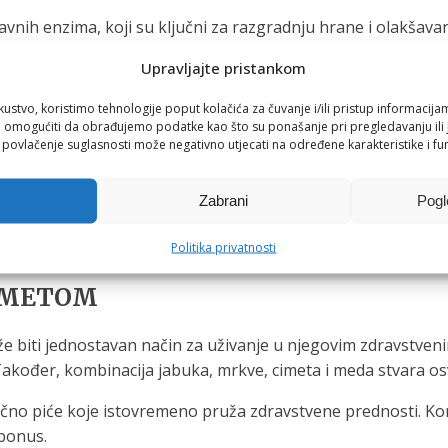
nih enzima, koji su ključni za razgradnju hrane i olakšavanj
vodi do poboljšane probave.
Upravljajte pristankom
va koja mogu pomoći u smirivanju upale u gastrointestinaln
kustvo, koristimo tehnologije poput kolačića za čuvanje i/ili pristup informacija
 upalna bolest crijeva (IBD).
omogućiti da obrađujemo podatke kao što su ponašanje pri pregledavanju ili j
i povlačenje suglasnosti može negativno utjecati na određene karakteristike i fun
obna svojstva koja mogu pomoći u borbi protiv štetnih bakt
stinalnom zdravlju.
Zabrani
Pogl
robavi stimulirajući probavu i olakšavajući procese poveza
Politika privatnosti
edi razmotriti kao dio dobro zaokruženog pristupa održavanj
CIMETOM
 biti jednostavan način za uživanje u njegovim zdravstven
kođer, kombinacija jabuka, mrkve, cimeta i meda stvara osv
čno piće koje istovremeno pruža zdravstvene prednosti. Komb
 bonus.