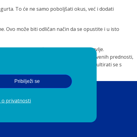
gurta. To će ne samo poboljšati okus, već i dodati
e. Ovo može biti odličan način da se opustite i u isto
a je ukusan, već je i pun koristi za zdravlje.
a u vašu prehranu može donijeti niz zdravstvenih prednosti,
jegovim blagodatima. Uvijek je važno konzultirati se s
oličine cimeta u svoju prehranu.
Pribilježi se
 o privatnosti