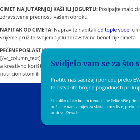
CIMET NA JUTARNJOJ KAŠI ILI JOGURTU:
Posipajte malo cim
zdravstvene prednosti vašem obroku.
NAPITAK OD CIMETA:
Napravite napitak
od tople vode,
cime
vrijeme pružite svojem tijelu zdravstvene beneficije cimeta.
PEČENE POSLASTICE S CIMETOM:
Pečene jabuke ili kruške 
[/vc_column_text][vc_column_text]Cimet nije samo začin koji 
Svidjelo vam se za što 
a kreativno korištenje ovog začina u smoothiejima, čajevima
nutricionistom ili liječnikom, pogotovo ako imate određene zd
Pratite naš sadržaj i ponudu preko E
te ostvarite brojne pogodnosti pri kup
*Ukoliko u bilo kojem trenutku ne želite više prima
pošaljite nam zahtjev za skidanjem s liste, preko e
podrska@eva.hr