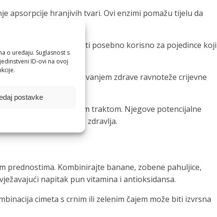
e apsorpcije hranjivih tvari. Ovi enzimi pomažu tijelu da
om traktu. Ovo može biti posebno korisno za pojedince koji
ma o uređaju. Suglasnost s
edinstveni ID-ovi na ovoj
kcije.
erija u crijevima. Održavanjem zdrave ravnoteže crijevne
edaj postavke
ne s gastrointestinalnim traktom. Njegove potencijalne
u optimalnog probavnog zdravlja.
im prednostima. Kombinirajte banane, zobene pahuljice,
ježavajući napitak pun vitamina i antioksidansa.
inacija cimeta s crnim ili zelenim čajem može biti izvrsna