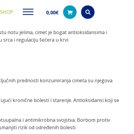
SHOP
0,00
€
tu notu jelima, cimet je bogat antioksidansima i
Products
search
srca i regulaciju šećera u krvi.
ki paketi
Ugradbeni filteri za
Dezinfe
vodu
di na akciji
Kod nas pronađ
ključnih prednosti konzumiranja cimeta su njegova
dezinfekciju 
Učinkovito filtriranje vode iz
vodovodne mreže
jući kronične bolesti i starenje. Antioksidansi koji se
rotuupalna i antimikrobna svojstva. Borbom protiv
anjiti rizik od određenih bolesti.