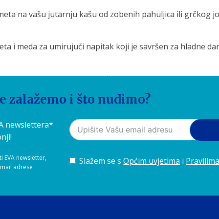
eta na vašu jutarnju kašu od zobenih pahuljica ili grčkog jo
ta i meda za umirujući napitak koji je savršen za hladne dan
posute cimetom i malo meda čine ukusan desert koji ne samo d
dodaje okus jelima, već je i izvor zdravlja. Dodavanje cimet
se zalažemo i što nudimo?
 i drugim jelima može biti jednostavan način da se uživa u n
ravstvene uvjete ili alergije prije nego što uključite veće k
VA newslettera*
nji!
ti EVA newsletter,
Slažem se s
Općim uvjetima
i
Pravilima
-mail adrese