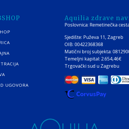
BSHOP
Aquilia zdrave navi
Poslovnica: Remetinečka cest
SHOP
Sjedište: Puževa 11, Zagreb
RICA
OIB: 00422368368
Matični broj subjekta: 08129
AJNA
Temeljni kapital: 2.654,46€
STRACIJA
Trgovački sud u Zagrebu
VA
ID UGOVORA