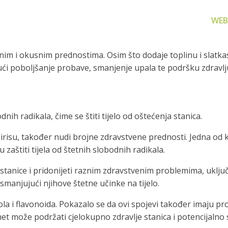
WEB
nim i okusnim prednostima. Osim što dodaje toplinu i slatkas
jući poboljšanje probave, smanjenje upala te podršku zdravlju 
ih radikala, čime se štiti tijelo od oštećenja stanica.
za filtriranje
Zamjenski dijelovi
Akcijs
vode
Zamjenski dijelovi za naše
Proizvo
risu, također nudi brojne zdravstvene prednosti. Jedna od 
proizvode
 prijenosno rješenje
 zaštiti tijela od štetnih slobodnih radikala.
nu i čistu vodu za piće
stanice i pridonijeti raznim zdravstvenim problemima, uključu
smanjujući njihove štetne učinke na tijelo.
la i flavonoida. Pokazalo se da ovi spojevi također imaju p
 može podržati cjelokupno zdravlje stanica i potencijalno sm