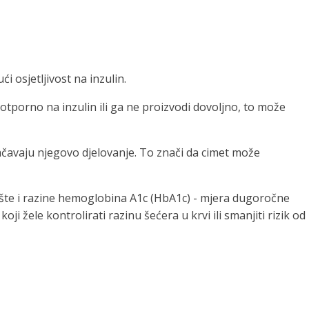
 osjetljivost na inzulin.
 otporno na inzulin ili ga ne proizvodi dovoljno, to može
jačavaju njegovo djelovanje. To znači da cimet može
ašte i razine hemoglobina A1c (HbA1c) - mjera dugoročne
i žele kontrolirati razinu šećera u krvi ili smanjiti rizik od