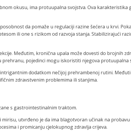
bnom okusu, ima protuupalna svojstva. Ova karakteristika g
posobnost da pomaže u regulaciji razine šećera u krvi. Pokaz
tesom ili one s rizikom od razvoja stanja. Stabilizirajući ra
i infekcije. Međutim, kronična upala može dovesti do brojnih 
 u prehranu, pojedinci mogu iskoristiti njegova protuupalna 
 intrigantnim dodatkom nečijoj prehrambenoj rutini. Međutim
cifičnim zdravstvenim problemima ili stanjima.
zane s gastrointestinalnim traktom.
 mirisu, utvrđeno je da ima blagotvoran učinak na probavu i
cesima i promicanju cjelokupnog zdravlja crijeva.