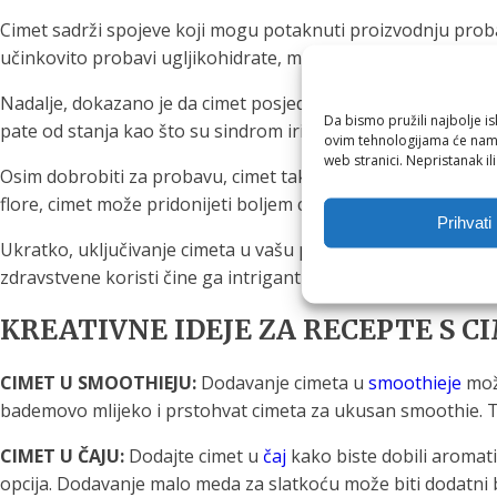
Cimet sadrži spojeve koji mogu potaknuti proizvodnju probav
učinkovito probavi ugljikohidrate, masti i proteine, što do
Nadalje, dokazano je da cimet posjeduje protuupalna svojst
Da bismo pružili najbolje is
pate od stanja kao što su sindrom iritabilnog crijeva (IBS) ili
ovim tehnologijama će nam 
web stranici. Nepristanak il
Osim dobrobiti za probavu, cimet također pokazuje antimikr
flore, cimet može pridonijeti boljem cjelokupnom gastrointe
Prihvati
Ukratko, uključivanje cimeta u vašu prehranu može pomoći p
zdravstvene koristi čine ga intrigantnim začinom koji vrij
KREATIVNE IDEJE ZA RECEPTE S 
CIMET U SMOOTHIEJU:
Dodavanje cimeta u
smoothieje
može
bademovo mlijeko i prstohvat cimeta za ukusan smoothie. Ta
CIMET U ČAJU:
Dodajte cimet u
čaj
kako biste dobili aromati
opcija. Dodavanje malo meda za slatkoću može biti dodatni