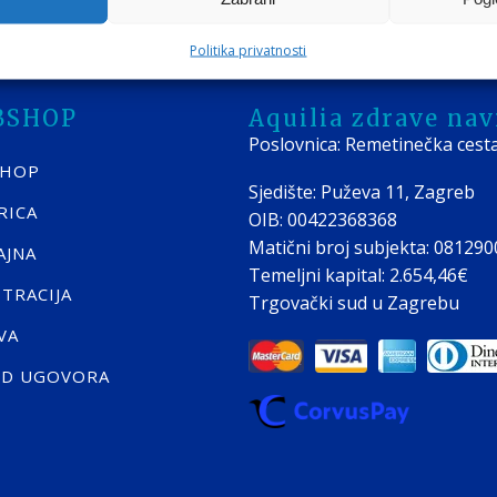
Politika privatnosti
BSHOP
Aquilia zdrave navi
Poslovnica: Remetinečka cest
SHOP
Sjedište: Puževa 11, Zagreb
RICA
OIB: 00422368368
Matični broj subjekta: 08129
AJNA
Temeljni kapital: 2.654,46€
STRACIJA
Trgovački sud u Zagrebu
VA
ID UGOVORA