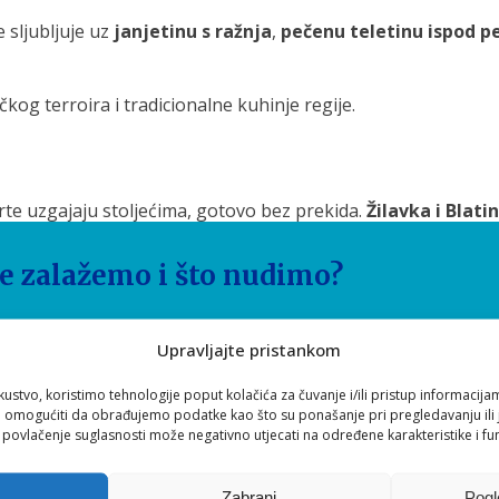
 sljubljuje uz
janjetinu s ražnja
,
pečenu teletinu ispod p
og terroira i tradicionalne kuhinje regije.
rte uzgajaju stoljećima, gotovo bez prekida.
Žilavka i Blati
iološku osobinu da
neoplođeni cvjetovi ne donose grozd
, 
– jer nastaju uz trud, strpljenje i istinsku ljubav prema vinov
se zalažemo i što nudimo?
it ćete se da Grgo i Andrija stvaraju pravu carsku kapljicu.
S
VA newslettera*
Upravljajte pristankom
nji!
kustvo, koristimo tehnologije poput kolačića za čuvanje i/ili pristup informacija
ti EVA newsletter,
Slažem se s
Općim uvjetima
i
Pravilima
omogućiti da obrađujemo podatke kao što su ponašanje pri pregledavanju ili j
-mail adrese
i povlačenje suglasnosti može negativno utjecati na određene karakteristike i fun
Zabrani
Pogl