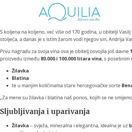
S koljena na koljeno, već više od 170 godina, u obitelji Vasil
stoljeća, a danas je s istim žarom vodi njegov sin, Andrija Vasi
Prvu nagradu za svoja vina ova je obitelj osvojila još davne
proizvedu između
80.000 i 100.000 litara vina
, s posebnim
Tuš glave
Vrčevi za filtriranje
Boce 
Žilavka
vode
irodno filtriranje vode za
Blatina
tuširanje
Potpuno prijenosno rješenje
Potpuno
te u manjim količinama stare hercegovačke sorte
Ben
za sigurnu i čistu vodu za piće
za sigur
„Za mene su žilavka i blatina naš ponos, kojih se ne smijemo 
Sljubljivanja i uparivanja
Žilavka
– svježa, mineralna i elegantna, idealna je uz
b