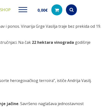
SHOP
0,00
€
av i ponos. Vinarija Grge Vasilja traje bez prekida od 19.
Products
search
 stručnjaci. Na čak
22 hektara vinograda
godišnje
ki paketi
Ugradbeni filteri za
Dezinfe
vodu
di na akciji
Kod nas pronađ
dezinfekciju 
Učinkovito filtriranje vode iz
vodovodne mreže
orte hercegovačkog terroira”, ističe Andrija Vasilj.
nje jačine
. Savršeno naglašava jednostavnost