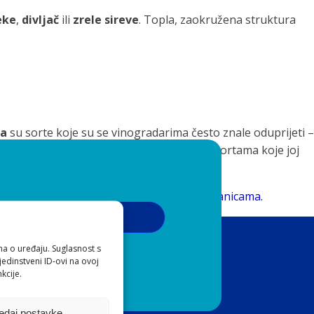
eke
,
divljač
ili
zrele sireve
. Topla, zaokružena struktura
na
su sorte koje su se vinogradarima često znale oduprijeti –
pa se često uzgaja u kombinaciji s drugim sortama koje joj
oj lozi.
 ponosom ih predstavljamo i na našim stranicama.
Pribilježi se
ma o uređaju. Suglasnost s
 o privatnosti
edinstveni ID-ovi na ovoj
kcije.
edaj postavke