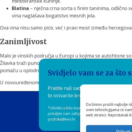
mediteranske kuhinje.
Blatina
– nježna crna sorta s finim taninima, odlično se
vina naglašava bogatstvo mesnih jela.
Ova vina nisu samo piće, već i pravi most između hercegovačk
Zanimljivost
Malo je vinskih područja u Europi u kojima se autohtone so
Žilavka traži puno sunca i pažnje, dok Blatina ima rijetku b
pomažu u oplodnji. Upravo to čini vina Vasilj još posebnijima 
Svidjelo vam se za što 
U novouređenom podrumu, kušajući vina obitelji Vasilj, uvjer
Pratite naš sadržaj i ponudu preko E
te ostvarite brojne pogodnosti pri kup
Da bismo pružili najbolje is
*Ukoliko u bilo kojem trenutku ne želite više prima
ovim tehnologijama će nam 
pošaljite nam zahtjev za skidanjem s liste, preko e
web stranici. Nepristanak il
podrska@eva.hr
Prihvati