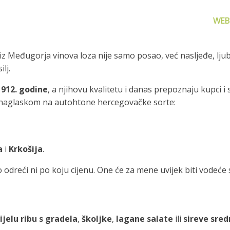
WEB
j iz Međugorja vinova loza nije samo posao, već nasljeđe, ljub
lj.
1912. godine
, a njihovu kvalitetu i danas prepoznaju kupci i
 naglaskom na autohtone hercegovačke sorte:
za filtriranje
Zamjenski dijelovi
Akcijs
vode
Zamjenski dijelovi za naše
Proizvo
proizvode
 prijenosno rješenje
a
i
Krkošija
.
nu i čistu vodu za piće
odreći ni po koju cijenu. One će za mene uvijek biti vodeće s
ijelu ribu s gradela
,
školjke
,
lagane salate
ili
sireve sred