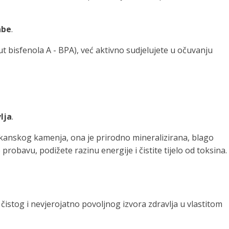
abe
.
t bisfenola A - BPA), već aktivno sudjelujete u očuvanju
lja
.
vulkanskog kamenja, ona je prirodno mineralizirana, blago
 probavu, podižete razinu energije i čistite tijelo od toksina.
, čistog i nevjerojatno povoljnog izvora zdravlja u vlastitom