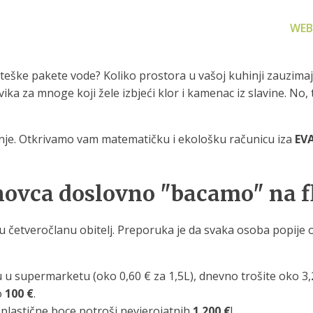
WEB
i teške pakete vode? Koliko prostora u vašoj kuhinji zauzima
ka za mnoge koji žele izbjeći klor i kamenac iz slavine. No, 
ešenje. Otkrivamo vam matematičku i ekološku računicu iza
EVA
za filtriranje
Zamjenski dijelovi
Akcijs
vode
Zamjenski dijelovi za naše
Proizvo
 novca doslovno "bacamo" na f
proizvode
 prijenosno rješenje
nu i čistu vodu za piće
u četveročlanu obitelj. Preporuka je da svaka osoba popije o
u supermarketu (oko 0,60 € za 1,5L), dnevno trošite oko 3,
o
100 €
.
 plastične boce potroši nevjerojatnih
1.200 €
!