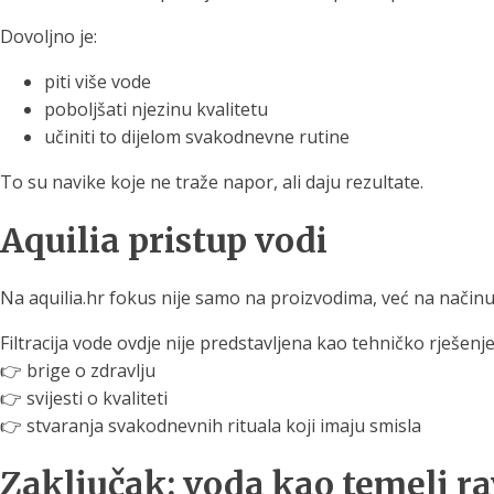
Dovoljno je:
piti više vode
poboljšati njezinu kvalitetu
učiniti to dijelom svakodnevne rutine
To su navike koje ne traže napor, ali daju rezultate.
Aquilia pristup vodi
Na aquilia.hr fokus nije samo na proizvodima, već na načinu
Filtracija vode ovdje nije predstavljena kao tehničko rješenje,
👉 brige o zdravlju
👉 svijesti o kvaliteti
👉 stvaranja svakodnevnih rituala koji imaju smisla
Zaključak: voda kao temelj r