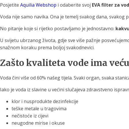
Posjetite
Aquilia Webshop
i odaberite svoj
EVA filter za vo
Voda nije samo navika. Ona je temelj svakog dana, svakog pr
No pitanje koje si rijetko postavljamo je jednostavno:
kakvu
U svijetu ubrzanog života, gdje sve više pažnje posvećujemo 
snažnom koraku prema boljoj svakodnevici.
Zašto kvaliteta vode ima već
Voda čini više od 60% našeg tijela. Svaki organ, svaka stanica 
Iako je voda iz slavine u većini slučajeva zdravstveno isprav
klor i nusprodukte dezinfekcije
teške metale u tragovima
nečistoće iz cijevi
neugodne mirise i okuse