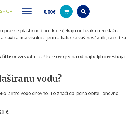
SHOP
0,00
€
ju prazne plastične boce koje čekaju odlazak u reciklažno
Products
search
ta navika ima visoku cijenu – kako za vaš novčanik, tako i za
 filtera za vodu
i zašto je ovo jedna od najboljih investicija
ki paketi
Ugradbeni filteri za
Dezinfe
vodu
di na akciji
Kod nas pronađ
laširanu vodu?
dezinfekciju 
Učinkovito filtriranje vode iz
vodovodne mreže
ko 2 litre vode dnevno. To znači da jedna obitelj dnevno
20 €.