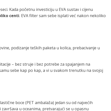
eseci. Kada početnu investiciju u EVA sustav i cijenu
liko centi
. EVA filter sam sebe isplati već nakon nekoliko
ovine, podizanje teških paketa u kolica, prebacivanje u
itacije – bez struje i bez potrebe za spajanjem na
va samu sebe kap po kap, a vi u svakom trenutku na svojoj
lastične boce (PET ambalaža) jedan su od najvećih
li završava u oceanima, pretvarajući se u opasnu