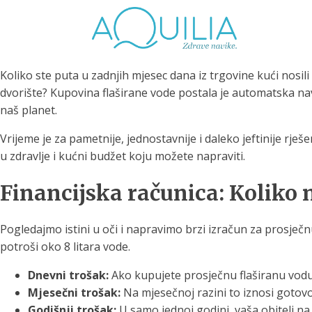
Koliko ste puta u zadnjih mjesec dana iz trgovine kući nosil
dvorište? Kupovina flaširane vode postala je automatska navi
naš planet.
Vrijeme je za pametnije, jednostavnije i daleko jeftinije rj
u zdravlje i kućni budžet koju možete napraviti.
Tuš glave
Vrčevi za filtriranje
Boce 
vode
irodno filtriranje vode za
Financijska računica: Koliko
tuširanje
Potpuno prijenosno rješenje
Potpuno
za sigurnu i čistu vodu za piće
za sigur
Pogledajmo istini u oči i napravimo brzi izračun za prosječn
potroši oko 8 litara vode.
Dnevni trošak:
Ako kupujete prosječnu flaširanu vodu 
Mjesečni trošak:
Na mjesečnoj razini to iznosi gotov
Godišnji trošak:
U samo jednoj godini, vaša obitelj na