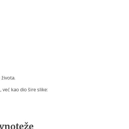
 života.
 već kao dio šire slike:
avnoteže