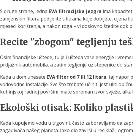
S druge strane, jedna
EVA filtracijska jezgra
ima kapacitet
zamjenskih filtera podijelite s litrama koje dobijete, cijena 
mjeseci korištenja, a nakon toga – vi doslovno štedite dok p
Recite "zbogom" tegljenju teš
Osim financijske uštede, tu je i ušteda vaše energije i vrem
prtljažnik automobila, a zatim tegljenje uz stepenice do stan
Kada u dom unesete
EVA filter od 7 ili 12 litara
, taj napor 
vodovodne instalacije. Sve što trebate učiniti jest uliti ob
kuhinjskoj radnoj površini imate spreman izvor svježe, alka
Ekološki otisak: Koliko plast
Kada kupujemo vodu u trgovini, često zaboravljamo da zapr
zagađivača našeg planeta. Iako dio završi u reciklaži, ogro