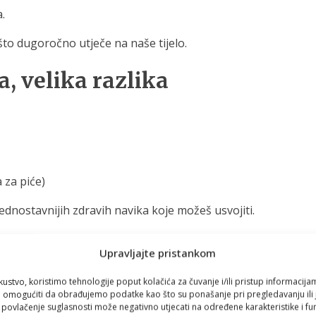
.
što dugoročno utječe na naše tijelo.
a, velika razlika
 za piće)
jednostavnijih zdravih navika koje možeš usvojiti.
a svakodnevni život
Upravljajte pristankom
kustvo, koristimo tehnologije poput kolačića za čuvanje i/ili pristup informacija
gađaju brže nego što očekujemo:
omogućiti da obrađujemo podatke kao što su ponašanje pri pregledavanju ili j
i povlačenje suglasnosti može negativno utjecati na određene karakteristike i fun