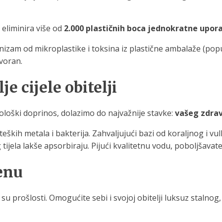
eliminira više od
2.000 plastičnih boca jednokratne upor
nizam od mikroplastike i toksina iz plastične ambalaže (popu
ovoran.
e cijele obitelji
ološki doprinos, dolazimo do najvažnije stavke:
vašeg zdrav
teških metala i bakterija. Zahvaljujući bazi od koraljnog i 
 tijela lakše apsorbiraju. Pijući kvalitetnu vodu, poboljšavate
enu
 su prošlosti. Omogućite sebi i svojoj obitelji luksuz stalnog