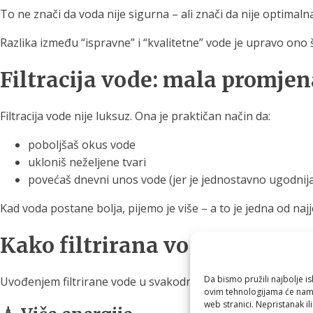
To ne znači da voda nije sigurna – ali znači da nije optimalna
Razlika između “ispravne” i “kvalitetne” vode je upravo ono 
Filtracija vode: mala promjen
Filtracija vode nije luksuz. Ona je praktičan način da:
poboljšaš okus vode
ukloniš neželjene tvari
povećaš dnevni unos vode (jer je jednostavno ugodnija
Kad voda postane bolja, pijemo je više – a to je jedna od naj
Kako filtrirana voda utječe n
Da bismo pružili najbolje is
Uvođenjem filtrirane vode u svakodnevicu, promjene se do
ovim tehnologijama će nam 
web stranici. Nepristanak il