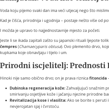
Voda koju pijemo svaki dan ima veći utjecaj nego što mislim
Kad je čišća, prirodnija i ugodnija – postaje nešto više od p
I možda je upravo to najjednostavnije mjesto za početi.
Jeste li se ikada zapitali zašto su japanski rituali ljepote to
čempres
(
Chamaecyparis obtusa
). Ovo plemenito drvo, koj
kupkama koje obnavljaju i tijelo i um.
Prirodni iscjelitelj: Prednosti
Hinoki nije samo obično drvo; on je prava riznica
fitoncida
–
Dubinska regeneracija kože:
Zahvaljujući snažnim pro
smirivanju osjetljive kože i jačanju njezine prirodne bari
Revitalizacija kose i vlasišta:
Ako se borite s peruti i
nevjerojatan sjaj i čvrstoću.