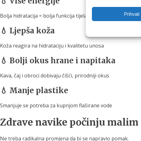
💧 Više energije
Prihvati
Bolja hidratacija = bolja funkcija tijela
💧 Ljepša koža
Koža reagira na hidrataciju i kvalitetu unosa
💧 Bolji okus hrane i napitaka
Kava, čaj i obroci dobivaju čišći, prirodniji okus
💧 Manje plastike
Smanjuje se potreba za kupnjom flaširane vode
Zdrave navike počinju mali
Ne treba radikalna promjena da bi se napravio pomak.