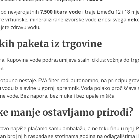
 od nevjerojatnih
7.500 litara vode
i traje između 12 i 18 mj
litre vrhunske, mineralizirane izvorske vode iznosi svega
neko
ijete zdravu vodu.
kih paketa iz trgovine
ena. Kupovina vode podrazumijeva stalni ciklus: vožnja do trg
a.
potpuno nestaje. EVA filter radi autonomno, na principu grav
ičnu vodu iz slavine u gornji spremnik. Voda polako pročišća
lne vode. Bez napora, bez muke i bez upale mišića.
ike manje ostavljamo prirodi?
avo najviše plaćamo samu ambalažu, a ne tekućinu u njoj. P
man broj njih raspada se stotinama godina na odlagalištima i