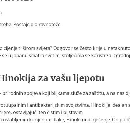
o.
otrebe. Postaje dio ravnoteže.
liko cijenjeni širom svijeta? Odgovor se često krije u netaknuto
e se u Japanu smatra svetim, stoljećima se koristi za izgradn
 Hinokija za vašu ljepotu
 prirodnih spojeva koji biljkama služe za zaštitu, a na nas d
tuupalnim i antibakterijskim svojstvima, Hinoki je idealan s
jere, ostavljajući ten čistim i blistavim.
li oslabljenim korijenom dlake, Hinoki nudi rješenje. On potič