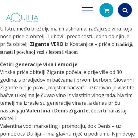
U Istri, među brežuljcima i maslinama, rađaju se vina koja
Products
nose priče o obitelji, ljubavi i predanosti. Jedna od njih je
search
priča obitelji
Zigante VERO
iz Kostanjice – priča o 𝐭𝐫𝐚𝐝𝐢𝐜𝐢𝐣𝐢,
𝐬𝐭𝐫𝐚𝐬𝐭𝐢 𝐢 𝐩𝐨𝐬𝐞𝐛𝐧𝐨𝐣 𝐯𝐞𝐳𝐢 𝐬 𝐥𝐨𝐳𝐨𝐦 𝐢 𝐯𝐢𝐧𝐨𝐦.
Četiri generacije vina i emocije
Vinska priča obitelji Zigante počela je prije više od 80
godina, s pradjedovim bačvama i prvom berbom. Giovanni
Zigante bio je pravi „majstor bačvar“ – izrađivao je vlastite
bačve u kojima je čuvao vino iz vlastitih vinograda. Na tim
Tuš glave
Vrčevi za filtrira
temeljima izrasle su generacije vinara, a danas priču
rirodno filtriranje vode za tuširanje
Potpuno prijenosno rješenje
nastavljaju
Valentina i Denis Zigante
, četvrti naraštaj
čistu vodu za pi
obitelji.
Valentina vodi marketing i promociju, dok Denis – uz
pomoć oca Duilija – ima glavnu riječ u podrumu. Njih dvoje