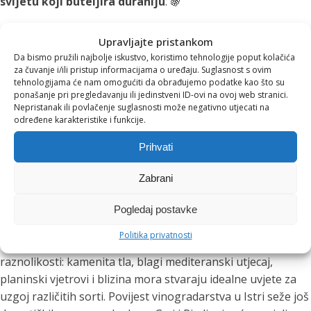
svijetu koji buteljira duraniju
. 🍇
Zanimljivosti o duraniji i malvaziji:
Upravljajte pristankom
Da bismo pružili najbolje iskustvo, koristimo tehnologije poput kolačića
Duranija
daje vina s laganom citrusnom i cvjetnom
za čuvanje i/ili pristup informacijama o uređaju. Suglasnost s ovim
tehnologijama će nam omogućiti da obrađujemo podatke kao što su
aromom, idealna za gastronomske kombinacije s
ponašanje pri pregledavanju ili jedinstveni ID-ovi na ovoj web stranici.
ribom i bijelim mesom.
Nepristanak ili povlačenje suglasnosti može negativno utjecati na
Malvazija
je najpoznatija bijela sorta Istre, a njena
određene karakteristike i funkcije.
vina odražavaju specifičan istarski terroir – kamenito
Prihvati
tlo, blagi mediteranski utjecaj i sunčane dane koji vina
čine svježima i mineralnima.
Zabrani
Istra – raj za ljubitelje vina
Pogledaj postavke
Politika privatnosti
Istra je posebna vinska regija zbog svoje geografske
raznolikosti: kamenita tla, blagi mediteranski utjecaj,
planinski vjetrovi i blizina mora stvaraju idealne uvjete za
uzgoj različitih sorti. Povijest vinogradarstva u Istri seže još