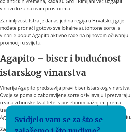
do antičkih vremena, kada su Grci i Rimljani već uzgajali
vinovu lozu na ovim prostorima.
Zanimljivost: Istra je danas jedina regija u Hrvatskoj gdje
možete pronaći gotovo sve lokalne autohtone sorte, a
vinarije poput Agapita aktivno rade na njihovom očuvanju i
promociji u svijetu.
Agapito – biser i budućnost
istarskog vinarstva
Vinarija Agapito predstavlja pravi biser istarskog vinarstva.
Ovdje se pomalo zaboravljene sorte oživljavaju i pretvaraju
u vina vrhunske kvalitete, s posebnom pažnjom prema
tradiciji i autentičnosti. Svako vino s potpisom Paola
Agapita priča svoju priču i zaslužuje mjesto na vašem stolu.
Svidjelo vam se za što se
Za svaku preporuku! 🥂
zalažemo i što nudimo?