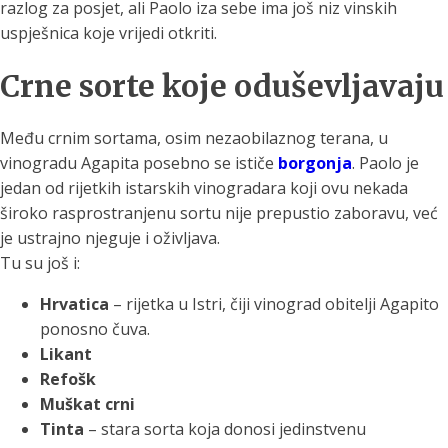
razlog za posjet, ali Paolo iza sebe ima još niz vinskih
uspješnica koje vrijedi otkriti.
Crne sorte koje oduševljavaju
Među crnim sortama, osim nezaobilaznog terana, u
vinogradu Agapita posebno se ističe
borgonja
. Paolo je
jedan od rijetkih istarskih vinogradara koji ovu nekada
široko rasprostranjenu sortu nije prepustio zaboravu, već
je ustrajno njeguje i oživljava.
Tu su još i:
Hrvatica
– rijetka u Istri, čiji vinograd obitelji Agapito
ponosno čuva.
Likant
Refošk
Muškat crni
Tinta
– stara sorta koja donosi jedinstvenu