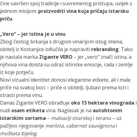
čine savršen spoj tradicije i suvremenog pristupa, uvijek s
jednom misijom:
proizvoditi vina koja pričaju istarsku
priču
.
„Vero“ – jer istina je u vinu
Zbog čestog brkanja s drugom vinarijom istog imena,
obitelj iz Kostanjice odlučila je napraviti
rebranding
. Tako
je nastala marka
Zigante VERO
– jer „vero“ znači
istina
, a
njihova vina doista su odraz istinske emocije, rada i zemlje
iz koje potječu.
Novi vizualni identitet donosi elegantne etikete, ali i male
priče na svakoj boci – priče o obitelji, ljubavi prema lozi i
strasti prema vinu.
Danas Zigante VERO obrađuje
oko 15 hektara vinograda
i
nudi
osam etiketa
vina. Naglasak je na
autohtonim
istarskim sortama
–
malvaziji istarskoj
i
teranu
– uz
pažljivo njegovanje
merlota
,
cabernet sauvignona
i
muškata bijelog
.