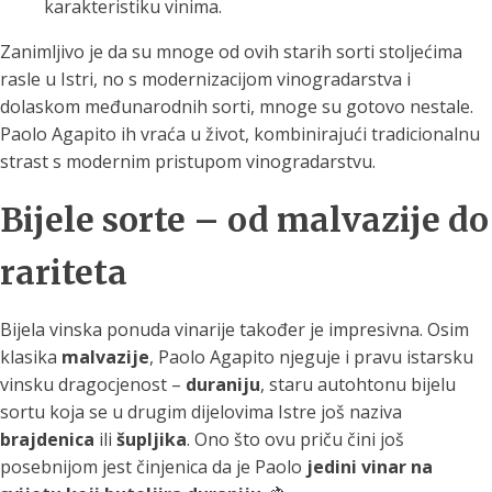
karakteristiku vinima.
Zanimljivo je da su mnoge od ovih starih sorti stoljećima
rasle u Istri, no s modernizacijom vinogradarstva i
dolaskom međunarodnih sorti, mnoge su gotovo nestale.
Paolo Agapito ih vraća u život, kombinirajući tradicionalnu
strast s modernim pristupom vinogradarstvu.
Bijele sorte – od malvazije do
rariteta
Bijela vinska ponuda vinarije također je impresivna. Osim
klasika
malvazije
, Paolo Agapito njeguje i pravu istarsku
vinsku dragocjenost –
duraniju
, staru autohtonu bijelu
sortu koja se u drugim dijelovima Istre još naziva
brajdenica
ili
šupljika
. Ono što ovu priču čini još
posebnijom jest činjenica da je Paolo
jedini vinar na