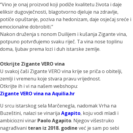
“Vino je onaj proizvod koji podiže kvalitetu života i daje
eliksir dugovječnosti, blagotvorno djeluje na zdravlje,
potiče opuštanje, poziva na hedonizam, daje osjećaj sreće i
emocionalne dobrobiti.”
Nakon druženja s nonom Duilijem i kušanja Zigante vina,
potpuno potvrđujemo svaku riječ. Ta vina nose toplinu
doma, ljubav prema lozi i duh istarske zemlje.
Otkrijte Zigante VERO vina
U svakoj čaši Zigante VERO vina krije se priča o obitelji,
zemlji i vremenu koje stvara pravu vrijednost.
Otkrijte ih i vi na našem webshopu:
Zigante VERO vina na Aquilia.hr
U srcu istarskog sela Marčenegla, nadomak Vrha na
Buzeštini, nalazi se vinarija
Agapito
, koju vodi mladi i
ambiciozni vinar
Paolo Agapito
. Njegov višestruko
nagrađivani
teran iz 2018. godine
već je sam po sebi