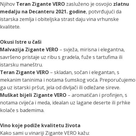
Njihov
Teran Zigante VERO
zasluženo je osvojio
zlatnu
medalju na Decanteru 2021. godine
, potvrđujući da
istarska zemlja i obiteljska strast daju vina vrhunske
kvalitete.
Okusi Istre u čaši
Malvazija Zigante VERO
– svježa, mirisna i elegantna,
savršeno pristaje uz ribu s gradela, fuže s tartufima ili
istarsku maneštru.
Teran Zigante VERO
– skladan, sočan i elegantan, s
mekanim taninima i notama šumskog voća. Preporučujemo
ga uz istarski pršut, jela od divljači ili odležane sireve.
Muškat bijeli Zigante VERO
– aromatičan i profinjen, s
notama cvijeća i meda, idealan uz lagane deserte ili prhke
kolače s bademima.
Vino koje podiže kvalitetu života
Kako sami u vinariji Zigante VERO kažu: