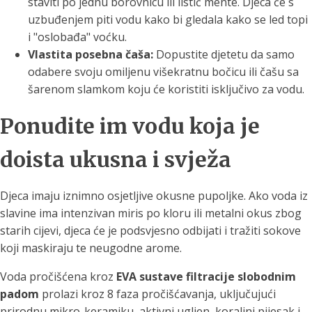
staviti po jednu borovnicu ili listić mente. Djeca će s
uzbuđenjem piti vodu kako bi gledala kako se led topi
i "oslobađa" voćku.
Vlastita posebna čaša:
Dopustite djetetu da samo
odabere svoju omiljenu višekratnu bočicu ili čašu sa
šarenom slamkom koju će koristiti isključivo za vodu.
Ponudite im vodu koja je
doista ukusna i svježa
Djeca imaju iznimno osjetljive okusne pupoljke. Ako voda iz
slavine ima intenzivan miris po kloru ili metalni okus zbog
starih cijevi, djeca će je podsvjesno odbijati i tražiti sokove
koji maskiraju te neugodne arome.
Voda pročišćena kroz
EVA sustave filtracije slobodnim
padom
prolazi kroz 8 faza pročišćavanja, uključujući
prirodnu mikro-keramiku, aktivni ugljen, koraljni pijesak i