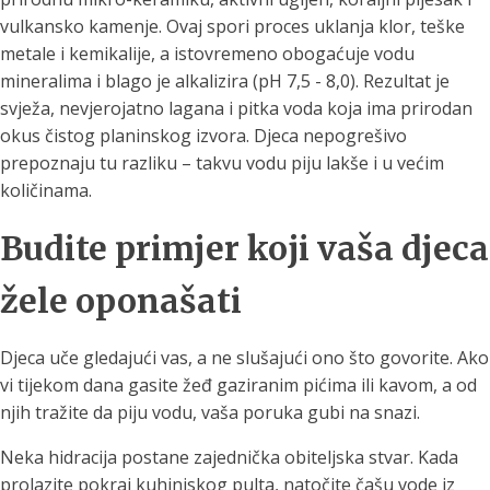
vulkansko kamenje. Ovaj spori proces uklanja klor, teške
metale i kemikalije, a istovremeno obogaćuje vodu
mineralima i blago je alkalizira (pH 7,5 - 8,0). Rezultat je
svježa, nevjerojatno lagana i pitka voda koja ima prirodan
okus čistog planinskog izvora. Djeca nepogrešivo
prepoznaju tu razliku – takvu vodu piju lakše i u većim
količinama.
Budite primjer koji vaša djeca
žele oponašati
Djeca uče gledajući vas, a ne slušajući ono što govorite. Ako
vi tijekom dana gasite žeđ gaziranim pićima ili kavom, a od
njih tražite da piju vodu, vaša poruka gubi na snazi.
Neka hidracija postane zajednička obiteljska stvar. Kada
prolazite pokraj kuhinjskog pulta, natočite čašu vode iz