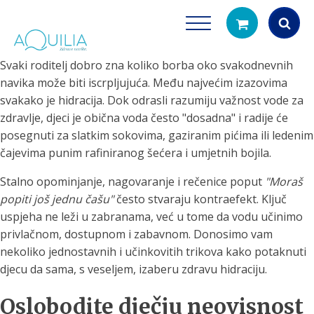
Svaki roditelj dobro zna koliko borba oko svakodnevnih
Products
navika može biti iscrpljujuća. Među najvećim izazovima
search
svakako je hidracija. Dok odrasli razumiju važnost vode za
zdravlje, djeci je obična voda često "dosadna" i radije će
posegnuti za slatkim sokovima, gaziranim pićima ili ledenim
čajevima punim rafiniranog šećera i umjetnih bojila.
Stalno opominjanje, nagovaranje i rečenice poput
"Moraš
popiti još jednu čašu"
često stvaraju kontraefekt. Ključ
uspjeha ne leži u zabranama, već u tome da vodu učinimo
Tuš glave
Vrčevi za filtrira
privlačnom, dostupnom i zabavnom. Donosimo vam
rirodno filtriranje vode za tuširanje
Potpuno prijenosno rješenje
nekoliko jednostavnih i učinkovitih trikova kako potaknuti
čistu vodu za pi
djecu da sama, s veseljem, izaberu zdravu hidraciju.
Oslobodite dječju neovisnost