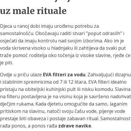
uz male rituale
Djeca u ranoj dobi imaju urođenu potrebu za
samostalnošću. Obožavaju raditi stvari "poput odraslih" i
osjećati da imaju kontrolu nad svojim izborima. Ako im je
voda skrivena visoko u hladnjaku ili zahtijeva da svaki put
traže pomoć roditelja oko točenja iz visoke slavine, rjeđe će
je piti.
Ovdje u priču ulaze
EVA filteri za vodu
. Zahvaljujući dizajnu
i stabilnim spremnicima od 7 ili 12 litara, EVA filteri idealno
pristaju na obiteljski kuhinjski pult ili nisku komodu. Slavina
na filteru postavljena je na visinu koja je savršeno nadohvat
dječjim rukama. Kada djetetu omogućite da samo, laganim
pritiskom na slavinu, natoči svoju čašu vode, pijenje vode
prestaje biti obaveza i postaje zabavan ritual. Samostalnost
rađa ponos, a ponos rađa
zdrave navike
.