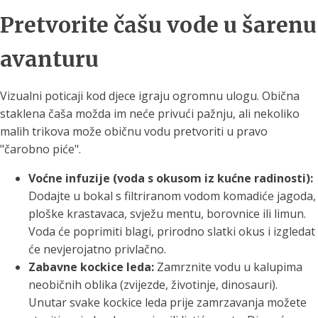
Pretvorite čašu vode u šarenu
avanturu
Vizualni poticaji kod djece igraju ogromnu ulogu. Obična
staklena čaša možda im neće privući pažnju, ali nekoliko
malih trikova može običnu vodu pretvoriti u pravo
"čarobno piće".
Voćne infuzije (voda s okusom iz kućne radinosti):
Dodajte u bokal s filtriranom vodom komadiće jagoda,
ploške krastavaca, svježu mentu, borovnice ili limun.
Voda će poprimiti blagi, prirodno slatki okus i izgledat
će nevjerojatno privlačno.
Zabavne kockice leda:
Zamrznite vodu u kalupima
neobičnih oblika (zvijezde, životinje, dinosauri).
Unutar svake kockice leda prije zamrzavanja možete