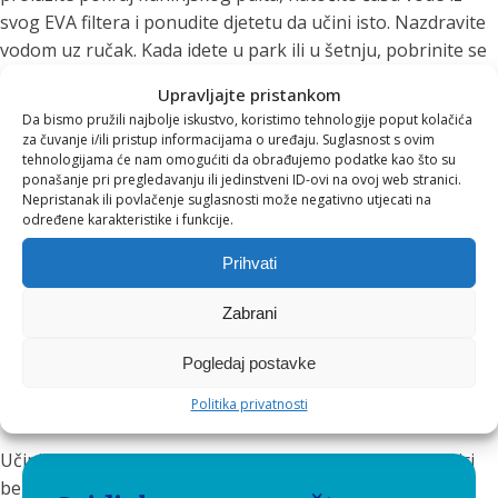
svog EVA filtera i ponudite djetetu da učini isto. Nazdravite
vodom uz ručak. Kada idete u park ili u šetnju, pobrinite se
da svatko ima svoju bočicu napunjenu svježom izvorskom
Upravljajte pristankom
vodom od kuće. Kada čista voda postane prirodni dio
Da bismo pružili najbolje iskustvo, koristimo tehnologije poput kolačića
obiteljskog okruženja, djeca će je prihvatiti bez ikakvog
za čuvanje i/ili pristup informacijama o uređaju. Suglasnost s ovim
otpora.
tehnologijama će nam omogućiti da obrađujemo podatke kao što su
ponašanje pri pregledavanju ili jedinstveni ID-ovi na ovoj web stranici.
Nepristanak ili povlačenje suglasnosti može negativno utjecati na
Uložite u zdravu budućnost
određene karakteristike i funkcije.
svoje obitelji
Prihvati
Zabrani
Navike koje djeca usvoje u najranijoj dobi prate ih kroz cijeli
život. Poučiti ih da vole vodu i da njome pravilno hidriraju
Pogledaj postavke
svoje tijelo najbolji je dar za njihov dugoročni razvoj,
Politika privatnosti
imunitet i koncentraciju u školi.
Učinite prvi korak prema zdravijoj i sretnijoj svakodnevici
bez stresa. Posjetite
Aquilia Webshop
i pronađite idealan