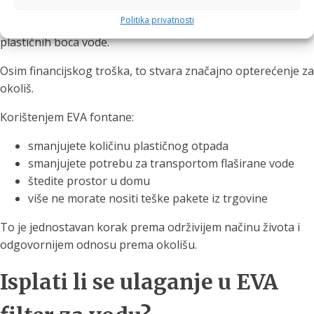
Politika privatnosti
Prosječno kućanstvo tijekom godine potroši stotine
plastičnih boca vode.
Osim financijskog troška, to stvara značajno opterećenje za
okoliš.
Korištenjem EVA fontane:
smanjujete količinu plastičnog otpada
smanjujete potrebu za transportom flaširane vode
štedite prostor u domu
više ne morate nositi teške pakete iz trgovine
To je jednostavan korak prema održivijem načinu života i
odgovornijem odnosu prema okolišu.
Isplati li se ulaganje u EVA