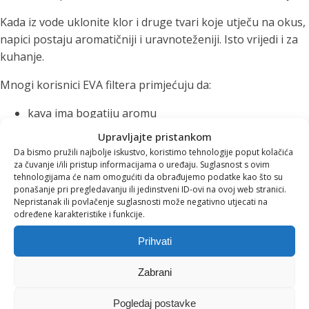
Kada iz vode uklonite klor i druge tvari koje utječu na okus,
napici postaju aromatičniji i uravnoteženiji. Isto vrijedi i za
kuhanje.
Mnogi korisnici EVA filtera primjećuju da:
kava ima bogatiju aromu
čajevi razvijaju puniji okus
Upravljajte pristankom
juhe i umaci postaju ukusniji
Da bismo pružili najbolje iskustvo, koristimo tehnologije poput kolačića
manje se stvara kamenac u kuhalima i aparatima za
za čuvanje i/ili pristup informacijama o uređaju. Suglasnost s ovim
tehnologijama će nam omogućiti da obrađujemo podatke kao što su
kavu
ponašanje pri pregledavanju ili jedinstveni ID-ovi na ovoj web stranici.
Nepristanak ili povlačenje suglasnosti može negativno utjecati na
Na taj način filtrirana voda poboljšava ne samo hidrataciju
određene karakteristike i funkcije.
nego i svakodnevne gastronomske rituale.
Prihvati
Manje plastike, više
Zabrani
održivosti
Pogledaj postavke