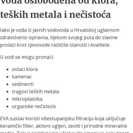
Voda oslobođena od klora,
teških metala i nečistoća
Iako je voda iz javnih vodovoda u Hrvatskoj uglavnom
zdravstveno ispravna, tijekom svojeg puta do slavine
prolazi kroz cjevovode različite starosti i kvalitete.
U vodi se mogu pronaći:
ostaci klora
kamenac
sedimenti
tragovi teških metala
mikroplastika
organske nečistoće
EVA sustav koristi višestupanjsku filtraciju koja uključuje
keramički filter, aktivni ugljen, zeolit i prirodne mineralne