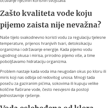
očuvanje njezinih korisnih svojstava.
Zašto kvaliteta vode koju
pijemo zaista nije nevažna?
Naše tijelo svakodnevno koristi vodu za regulaciju tjelesne
temperature, prijenos hranjivih tvari, detoksikaciju
organizma i održavanje energije. Kada pijemo vodu
ugodnog okusa i mirisa, prirodno pijemo više, a time
poboljšavamo hidrataciju organizma.
Problem nastaje kada voda ima neugodan okus po kloru ili
miris koji nas odbija od redovitog unosa. Mnogi tada
posežu za gaziranim pićima, sokovima ili kupuju velike
količine flaširane vode, često nesvjesni da postoji
jednostavnije rješenje.