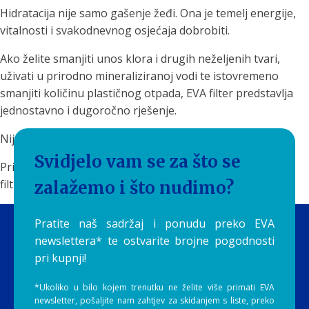
Hidratacija nije samo gašenje žeđi. Ona je temelj energije,
vitalnosti i svakodnevnog osjećaja dobrobiti.
Ako želite smanjiti unos klora i drugih neželjenih tvari,
uživati u prirodno mineraliziranoj vodi te istovremeno
smanjiti količinu plastičnog otpada, EVA filter predstavlja
jednostavno i dugoročno rješenje.
Nije svaka voda ista.
Svidjelo vam se za što se
Priuštite sebi i svojoj obitelji čistu, ukusnu i prirodno
filtriranu vodu svaki dan uz EVA filtere by Aquilia.
zalažemo i što nudimo?
Pratite naš sadržaj i ponudu preko EVA
newslettera* te ostvarite brojne pogodnosti
pri kupnji!
*Ukoliko u bilo kojem trenutku ne želite više primati EVA
newsletter, pošaljite nam zahtjev za skidanjem s liste, preko