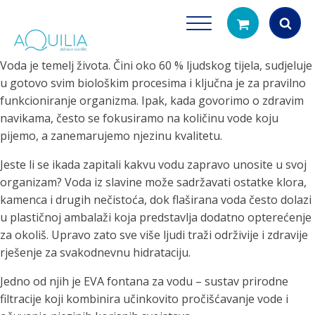
Voda je temelj života. Čini oko 60 % ljudskog tijela, sudjeluje
Products
u gotovo svim biološkim procesima i ključna je za pravilno
search
funkcioniranje organizma. Ipak, kada govorimo o zdravim
navikama, često se fokusiramo na količinu vode koju
pijemo, a zanemarujemo njezinu kvalitetu.
Jeste li se ikada zapitali kakvu vodu zapravo unosite u svoj
organizam? Voda iz slavine može sadržavati ostatke klora,
kamenca i drugih nečistoća, dok flaširana voda često dolazi
u plastičnoj ambalaži koja predstavlja dodatno opterećenje
Tuš glave
Vrčevi za filtrira
za okoliš. Upravo zato sve više ljudi traži održivije i zdravije
rirodno filtriranje vode za tuširanje
Potpuno prijenosno rješenje
rješenje za svakodnevnu hidrataciju.
čistu vodu za pi
Jedno od njih je EVA fontana za vodu – sustav prirodne
filtracije koji kombinira učinkovito pročišćavanje vode i