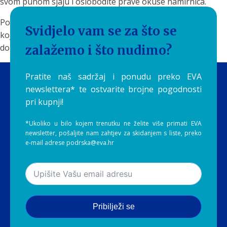
svom punom sjaju i oslobodite prave okuse namirnica.
Posjetite
Aquilia Webshop
i odaberite
EVA filter za vodu
Svidjelo vam se za što se
koji najbolje odgovara potrebama vaše kuhinje. Jer svako
dobro jelo, baš kao i zdrav život, počinje s čistim izvorom.
zalažemo i što nudimo?
Pratite naš sadržaj i ponudu preko EVA
newslettera* te ostvarite brojne pogodnosti
pri kupnji!
*Ukoliko u bilo kojem trenutku ne želite više primati EVA
newsletter, pošaljite nam zahtjev za skidanjem s liste, preko
e-mail adrese podrska@eva.hr
Pribilježi se