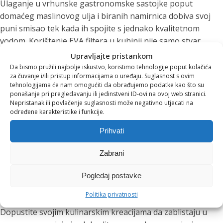
Ulaganje u vrhunske gastronomske sastojke poput
domaćeg maslinovog ulja i biranih namirnica dobiva svoj
puni smisao tek kada ih spojite s jednako kvalitetnom
vodom. Korištenje EVA filtera u kuhinji nije samo stvar
hidracije iz čaše – to je uvođenje
zdrave navike
u svaki
Upravljajte pristankom
obrok koji pripremate za sebe i svoju obitelj.
Da bismo pružili najbolje iskustvo, koristimo tehnologije poput kolačića
za čuvanje i/ili pristup informacijama o uređaju. Suglasnost s ovim
tehnologijama će nam omogućiti da obrađujemo podatke kao što su
Budući da EVA filteri rade bez struje i ugradnje, možete ih
ponašanje pri pregledavanju ili jedinstveni ID-ovi na ovoj web stranici.
smjestiti izravno na kuhinjski pult, čineći čistu vodu lako
Nepristanak ili povlačenje suglasnosti može negativno utjecati na
dostupnom kako za piće, tako i za svako pranje voća,
određene karakteristike i funkcije.
kuhanje kave ili pripremu večere.
Prihvati
Podignite svoje kulinarstvo
Zabrani
na novu razinu
Pogledaj postavke
Politika privatnosti
Mali detalji čine razliku između prosječnog i vrhunskog jela.
Dopustite svojim kulinarskim kreacijama da zablistaju u