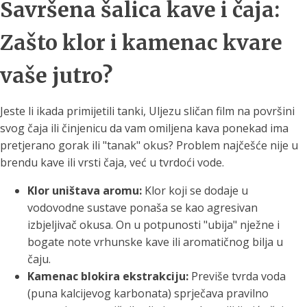
Savršena šalica kave i čaja:
Zašto klor i kamenac kvare
vaše jutro?
Jeste li ikada primijetili tanki, Uljezu sličan film na površini
svog čaja ili činjenicu da vam omiljena kava ponekad ima
pretjerano gorak ili "tanak" okus? Problem najčešće nije u
brendu kave ili vrsti čaja, već u tvrdoći vode.
Klor uništava aromu:
Klor koji se dodaje u
vodovodne sustave ponaša se kao agresivan
izbjeljivač okusa. On u potpunosti "ubija" nježne i
bogate note vrhunske kave ili aromatičnog bilja u
čaju.
Kamenac blokira ekstrakciju:
Previše tvrda voda
(puna kalcijevog karbonata) sprječava pravilno