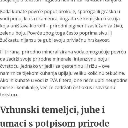
Kada kuhate povrće poput brokule, šparoga ili graška u
vodi punoj klora i kamenca, događa se kemijska reakcija
koja uništava klorofil – prirodni pigment zaslužan za živu,
zelenu boju. Povrće zbog toga često poprima sivu ili
žućkastu nijansu te gubi svoju privlačnu hrskavost.
Filtrirana, prirodno mineralizirana voda omogućuje povrću
da zadrži svoje prirodne minerale, intenzivnu boju i
čvrstoću. Jednako vrijedi i za tjesteninu ili rižu – ove
namirnice tijekom kuhanja upijaju veliku količinu tekućine.
Ako ih kuhate u vodi iz EVA filtera, one neće upiti neugodne
mirise i kemikalije, već će zadržati čist okus i savršenu
teksturu.
Vrhunski temeljci, juhe i
umaci s potpisom prirode