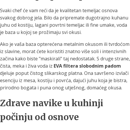
Svaki chef će vam reći da je kvalitetan temeljac osnova
svakog dobrog jela. Bilo da pripremate dugotrajno kuhanu
juhu od kostiju, lagani povrtni temeljac ili fine umake, voda
je baza u kojoj se prožimaju svi okusi.
Ako je vaša baza opterećena metalnim okusom ili tvrdoćom
iz slavine, morat ćete koristiti znatno više soli i intenzivnih
začina kako biste "maskirali" taj nedostatak. S druge strane,
čista, meka i živa voda iz
EVA filtera slobodnim padom
djeluje poput čistog slikarskog platna. Ona savršeno izvlači
esenciju iz mesa, kostiju i povrća, dajući juhu koja je bistra,
prirodno bogata i puna onog utješnog, domaćeg okusa.
Zdrave navike u kuhinji
počinju od osnove