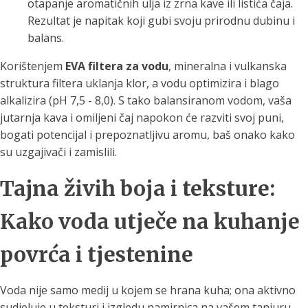
otapanje aromatičnih ulja iz zrna kave ili listića čaja.
Rezultat je napitak koji gubi svoju prirodnu dubinu i
balans.
Korištenjem
EVA filtera za vodu
, mineralna i vulkanska
struktura filtera uklanja klor, a vodu optimizira i blago
alkalizira (pH 7,5 - 8,0). S tako balansiranom vodom, vaša
jutarnja kava i omiljeni čaj napokon će razviti svoj puni,
bogati potencijal i prepoznatljivu aromu, baš onako kako
su uzgajivači i zamislili.
Tajna živih boja i teksture:
Kako voda utječe na kuhanje
povrća i tjestenine
Voda nije samo medij u kojem se hrana kuha; ona aktivno
sudjeluje u teksturi i izgledu namirnica na vašem tanjuru.