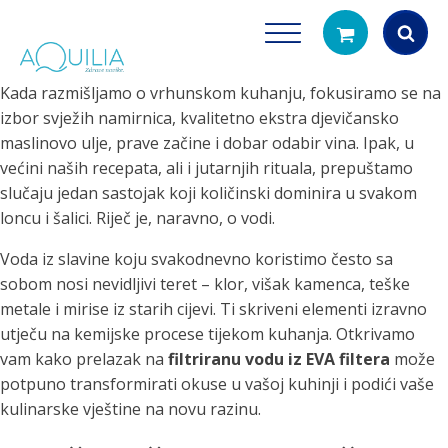
Kada razmišljamo o vrhunskom kuhanju, fokusiramo se na
Products
izbor svježih namirnica, kvalitetno ekstra djevičansko
search
maslinovo ulje, prave začine i dobar odabir vina. Ipak, u
većini naših recepata, ali i jutarnjih rituala, prepuštamo
slučaju jedan sastojak koji količinski dominira u svakom
loncu i šalici. Riječ je, naravno, o vodi.
Voda iz slavine koju svakodnevno koristimo često sa
sobom nosi nevidljivi teret – klor, višak kamenca, teške
metale i mirise iz starih cijevi. Ti skriveni elementi izravno
Tuš glave
Vrčevi za filtrira
utječu na kemijske procese tijekom kuhanja. Otkrivamo
rirodno filtriranje vode za tuširanje
Potpuno prijenosno rješenje
vam kako prelazak na
filtriranu vodu iz EVA filtera
može
čistu vodu za pi
potpuno transformirati okuse u vašoj kuhinji i podići vaše
kulinarske vještine na novu razinu.