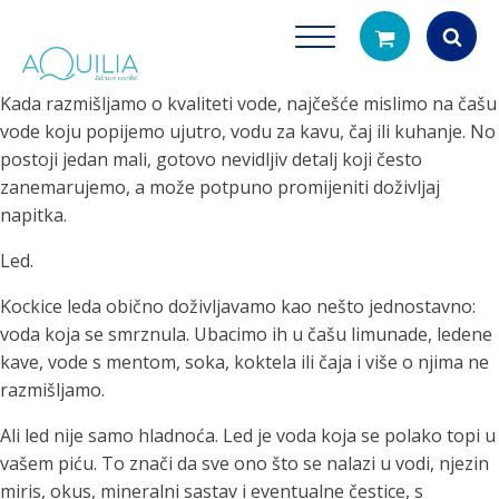
Kada razmišljamo o kvaliteti vode, najčešće mislimo na čašu
Products
vode koju popijemo ujutro, vodu za kavu, čaj ili kuhanje. No
search
postoji jedan mali, gotovo nevidljiv detalj koji često
zanemarujemo, a može potpuno promijeniti doživljaj
napitka.
Led.
Kockice leda obično doživljavamo kao nešto jednostavno:
voda koja se smrznula. Ubacimo ih u čašu limunade, ledene
Tuš glave
Vrčevi za filtrira
kave, vode s mentom, soka, koktela ili čaja i više o njima ne
rirodno filtriranje vode za tuširanje
Potpuno prijenosno rješenje
razmišljamo.
čistu vodu za pi
Ali led nije samo hladnoća. Led je voda koja se polako topi u
vašem piću. To znači da sve ono što se nalazi u vodi, njezin
miris, okus, mineralni sastav i eventualne čestice, s