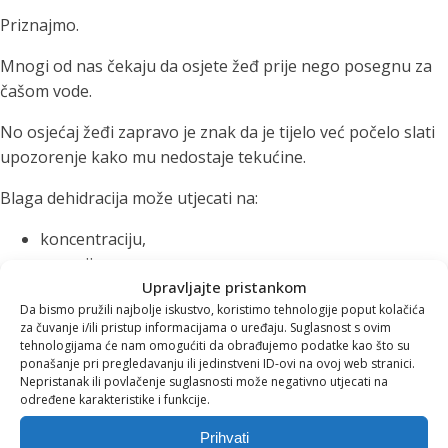
Priznajmo.
Mnogi od nas čekaju da osjete žeđ prije nego posegnu za
čašom vode.
No osjećaj žeđi zapravo je znak da je tijelo već počelo slati
upozorenje kako mu nedostaje tekućine.
Blaga dehidracija može utjecati na:
koncentraciju,
energiju,
Upravljajte pristankom
raspoloženje,
Da bismo pružili najbolje iskustvo, koristimo tehnologije poput kolačića
osjećaj umora,
za čuvanje i/ili pristup informacijama o uređaju. Suglasnost s ovim
glavobolje.
tehnologijama će nam omogućiti da obrađujemo podatke kao što su
ponašanje pri pregledavanju ili jedinstveni ID-ovi na ovoj web stranici.
A često ni ne pomislimo da bi upravo nedostatak vode
Nepristanak ili povlačenje suglasnosti može negativno utjecati na
određene karakteristike i funkcije.
mogao biti razlog zbog kojeg se osjećamo iscrpljeno ili
bezvoljno.
Prihvati