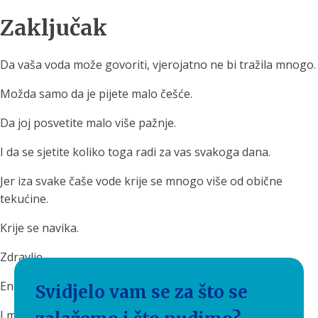
Zaključak
Da vaša voda može govoriti, vjerojatno ne bi tražila mnogo.
Možda samo da je pijete malo češće.
Da joj posvetite malo više pažnje.
I da se sjetite koliko toga radi za vas svakoga dana.
Jer iza svake čaše vode krije se mnogo više od obične
tekućine.
Krije se navika.
Zdravlje.
Energija.
Svidjelo vam se za što se
I mali svakodnevni ritual koji često podcjenjujemo.