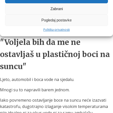
Da voda može govoriti, vjerojatno bi vas nekoliko puta
Zabrani
dnevno nježno podsjetila:
Pogledaj postavke
"Nije kava. Nije sok. Nije energetsko piće. Ja sam voda. Sjeti
me se."
Politika privatnosti
"Voljela bih da me ne
ostavljaš u plastičnoj boci na
suncu"
Ljeto, automobil i boca vode na sjedalu.
Mnogi su to napravili barem jednom.
Iako povremeno ostavljanje boce na suncu neće izazvati
katastrofu, dugotrajno izlaganje visokim temperaturama
nije idealno ni za okus vode ni za samu ambalažu.