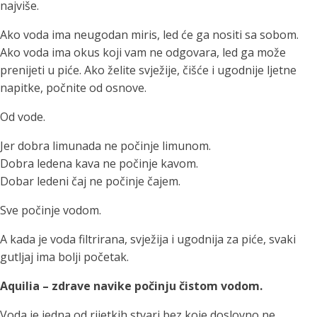
najviše.
Ako voda ima neugodan miris, led će ga nositi sa sobom.
Ako voda ima okus koji vam ne odgovara, led ga može
prenijeti u piće. Ako želite svježije, čišće i ugodnije ljetne
napitke, počnite od osnove.
Od vode.
Jer dobra limunada ne počinje limunom.
Dobra ledena kava ne počinje kavom.
Dobar ledeni čaj ne počinje čajem.
Sve počinje vodom.
A kada je voda filtrirana, svježija i ugodnija za piće, svaki
gutljaj ima bolji početak.
Aquilia – zdrave navike počinju čistom vodom.
Voda je jedna od rijetkih stvari bez koje doslovno ne