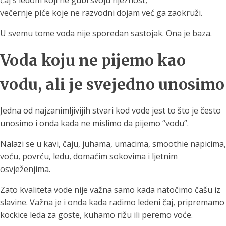
čaj s ledom koji ne gubi svoju nježnost,
večernje piće koje ne razvodni dojam već ga zaokruži.
U svemu tome voda nije sporedan sastojak. Ona je baza.
Voda koju ne pijemo kao
vodu, ali je svejedno unosimo
Jedna od najzanimljivijih stvari kod vode jest to što je često
unosimo i onda kada ne mislimo da pijemo “vodu”.
Nalazi se u kavi, čaju, juhama, umacima, smoothie napicima,
voću, povrću, ledu, domaćim sokovima i ljetnim
osvježenjima.
Zato kvaliteta vode nije važna samo kada natočimo čašu iz
slavine. Važna je i onda kada radimo ledeni čaj, pripremamo
kockice leda za goste, kuhamo rižu ili peremo voće.