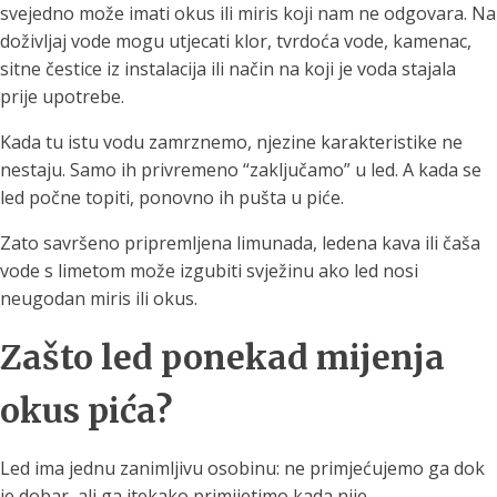
svejedno može imati okus ili miris koji nam ne odgovara. Na
doživljaj vode mogu utjecati klor, tvrdoća vode, kamenac,
sitne čestice iz instalacija ili način na koji je voda stajala
prije upotrebe.
Kada tu istu vodu zamrznemo, njezine karakteristike ne
nestaju. Samo ih privremeno “zaključamo” u led. A kada se
led počne topiti, ponovno ih pušta u piće.
Zato savršeno pripremljena limunada, ledena kava ili čaša
vode s limetom može izgubiti svježinu ako led nosi
neugodan miris ili okus.
Zašto led ponekad mijenja
okus pića?
Led ima jednu zanimljivu osobinu: ne primjećujemo ga dok
je dobar, ali ga itekako primijetimo kada nije.