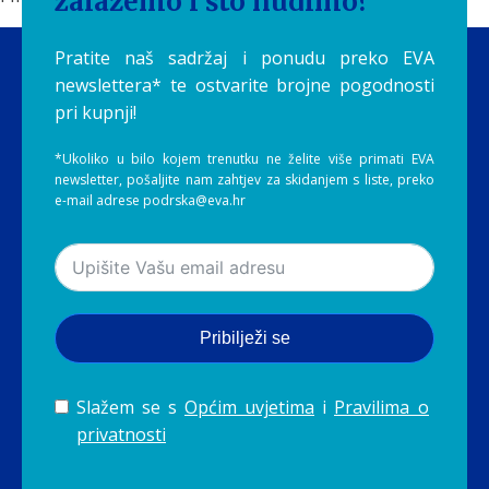
zalažemo i što nudimo?
Pratite naš sadržaj i ponudu preko EVA
newslettera* te ostvarite brojne pogodnosti
pri kupnji!
*Ukoliko u bilo kojem trenutku ne želite više primati EVA
newsletter, pošaljite nam zahtjev za skidanjem s liste, preko
e-mail adrese podrska@eva.hr
Pribilježi se
Slažem se s
Općim uvjetima
i
Pravilima o
privatnosti