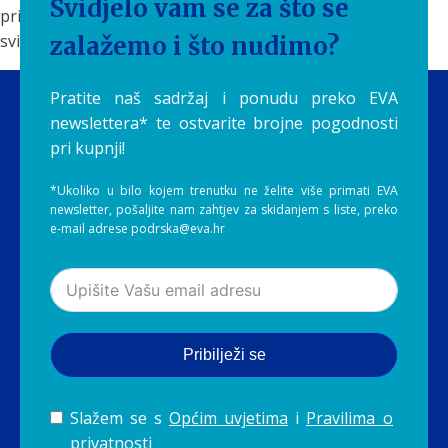
Svidjelo vam se za što se
pripremanja hrane je to što nam omogućuje istraživanje
svijeta oko nas kroz naše okusne pupoljke.
zalažemo i što nudimo?
Pratite naš sadržaj i ponudu preko EVA
newslettera* te ostvarite brojne pogodnosti
pri kupnji!
*Ukoliko u bilo kojem trenutku ne želite više primati EVA
newsletter, pošaljite nam zahtjev za skidanjem s liste, preko
e-mail adrese podrska@eva.hr
Pribilježi se
Slažem se s
Općim uvjetima
i
Pravilima o
privatnosti