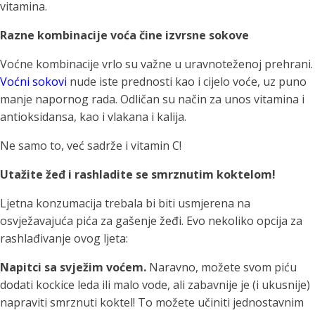
vitamina.
Razne kombinacije voća čine izvrsne sokove
Voćne kombinacije vrlo su važne u uravnoteženoj prehrani.
Voćni sokovi
nude iste prednosti kao i cijelo voće, uz puno
manje napornog rada. Odličan su način za unos vitamina i
antioksidansa, kao i vlakana i kalija.
Ne samo to, već sadrže i vitamin C!
Utažite žeđ i rashladite se smrznutim koktelom!
Ljetna konzumacija trebala bi biti usmjerena na
osvježavajuća pića za gašenje žeđi. Evo nekoliko opcija za
rashlađivanje ovog ljeta:
Napitci sa svježim voćem.
Naravno, možete svom piću
dodati kockice leda ili malo vode, ali zabavnije je (i ukusnije)
napraviti smrznuti koktel! To možete učiniti jednostavnim