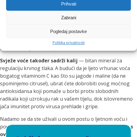
Prihvati
pokrenuti
Ovog ljeta možete iskoristiti svježe plodove koji će vam
Zabrani
pomoći da ostanete rashlađeni i puni energije.
Voće
je
Pogledaj postavke
izvrstan izvor vitamina, vlakana, antioksidansa i drugih
hranjivih tvari koje će vašem tijelu omogućiti neometano
Politika privatnosti
funkcioniranje dok temperature rastu.
Svježe voće također sadrži kalij
— bitan mineral za
regulaciju krvnog tlaka. A budući da je ljeto vrhunac voća
bogatog vitaminom C kao što su jagode i maline (da ne
spominjemo citruse!), ubrat ćete dobrobiti ovog moćnog
antioksidansa koji pomaže u borbi protiv slobodnih
radikala koji uzrokuju rak u vašem tijelu, dok istovremeno
jača imunitet protiv virusa prehlade i gripe.
Nadamo se da ste uživali u ovom postu o ljetnom voću i
povrću. Kao i uvijek, potičemo vas da
eksperimentirate s
ovim receptima i napravite ih sami.
Najbolji dio