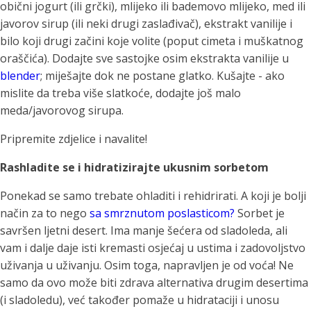
obični jogurt (ili grčki), mlijeko ili bademovo mlijeko, med ili
javorov sirup (ili neki drugi zaslađivač), ekstrakt vanilije i
bilo koji drugi začini koje volite (poput cimeta i muškatnog
oraščića). Dodajte sve sastojke osim ekstrakta vanilije u
blender
; miješajte dok ne postane glatko. Kušajte - ako
mislite da treba više slatkoće, dodajte još malo
meda/javorovog sirupa.
Pripremite zdjelice i navalite!
Rashladite se i hidratizirajte ukusnim sorbetom
Ponekad se samo trebate ohladiti i rehidrirati. A koji je bolji
način za to nego
sa smrznutom poslasticom?
Sorbet je
savršen ljetni desert. Ima manje šećera od sladoleda, ali
vam i dalje daje isti kremasti osjećaj u ustima i zadovoljstvo
uživanja u uživanju. Osim toga, napravljen je od voća! Ne
samo da ovo može biti zdrava alternativa drugim desertima
(i sladoledu), već također pomaže u hidrataciji i unosu