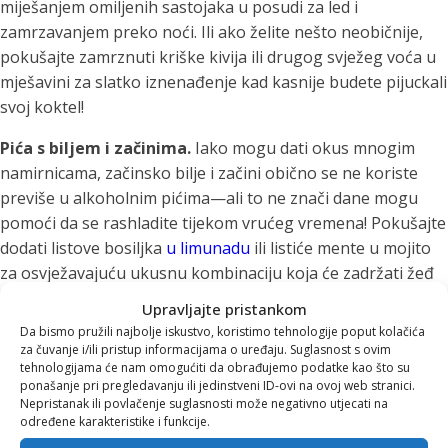
miješanjem omiljenih sastojaka u posudi za led i
zamrzavanjem preko noći. Ili ako želite nešto neobičnije,
pokušajte zamrznuti kriške kivija ili drugog svježeg voća u
mješavini za slatko iznenađenje kad kasnije budete pijuckali
svoj koktel!
Pića s biljem i začinima.
Iako mogu dati okus mnogim
namirnicama, začinsko bilje i začini obično se ne koriste
previše u alkoholnim pićima—ali to ne znači dane mogu
pomoći da se rashladite tijekom vrućeg vremena! Pokušajte
dodati listove bosiljka
u limunadu
ili listiće mente u mojito
za osvježavajuću ukusnu kombinaciju koja će zadržati žeđ
cijeli dan! Pića s mliječnim proizvodima kao što su mlijeko ili
Upravljajte pristankom
jogurt sadrže puno proteina koji pomažu hidrataciju bolje
Da bismo pružili najbolje iskustvo, koristimo tehnologije poput kolačića
od same vode—a ako se ti proteini pomiješaju sa šećerom,
za čuvanje i/ili pristup informacijama o uređaju. Suglasnost s ovim
tehnologijama će nam omogućiti da obrađujemo podatke kao što su
to također pomaže u održavanju razine energije (pa nema
ponašanje pri pregledavanju ili jedinstveni ID-ovi na ovoj web stranici.
potrebe za grickalicama).
Nepristanak ili povlačenje suglasnosti može negativno utjecati na
određene karakteristike i funkcije.
Ljeto je puno slasnih plodova koji će vas rashladiti i