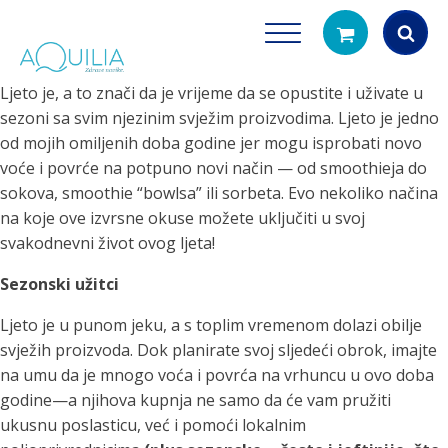
Ljeto je, a to znači da je vrijeme da se opustite i uživate u
Products
sezoni sa svim njezinim svježim proizvodima. Ljeto je jedno
search
od mojih omiljenih doba godine jer mogu isprobati novo
voće i povrće na potpuno novi način — od smoothieja do
sokova, smoothie “bowlsa” ili sorbeta. Evo nekoliko načina
na koje ove izvrsne okuse možete uključiti u svoj
svakodnevni život ovog ljeta!
Sezonski užitci
Tuš glave
Vrčevi za filtrira
Ljeto je u punom jeku, a s toplim vremenom dolazi obilje
rirodno filtriranje vode za tuširanje
Potpuno prijenosno rješenje
svježih proizvoda. Dok planirate svoj sljedeći obrok, imajte
čistu vodu za pi
na umu da je mnogo voća i povrća na vrhuncu u ovo doba
godine—a njihova kupnja ne samo da će vam pružiti
ukusnu poslasticu, već i pomoći lokalnim