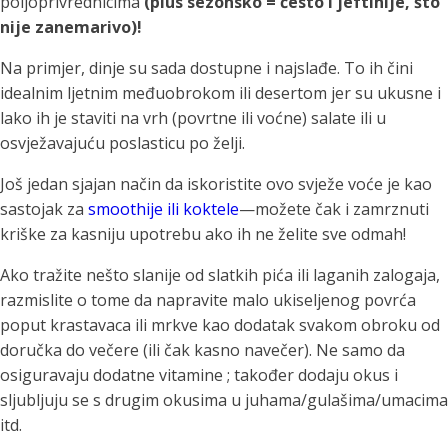
poljoprivrednicima
(plus sezonsko = često i jeftinije, što
nije zanemarivo)!
Na primjer, dinje su sada dostupne i najslađe. To ih čini
idealnim ljetnim međuobrokom ili desertom jer su ukusne i
lako ih je staviti na vrh (povrtne ili voćne) salate ili u
osvježavajuću poslasticu po želji.
Još jedan sjajan način da iskoristite ovo svježe voće je kao
sastojak za
smoothije ili koktele
—možete čak i zamrznuti
kriške za kasniju upotrebu ako ih ne želite sve odmah!
Ako tražite nešto slanije od slatkih pića ili laganih zalogaja,
razmislite o tome da napravite malo ukiseljenog povrća
poput krastavaca ili mrkve kao dodatak svakom obroku od
doručka do večere (ili čak kasno navečer). Ne samo da
osiguravaju dodatne vitamine ; također dodaju okus i
sljubljuju se s drugim okusima u juhama/gulašima/umacima
itd.