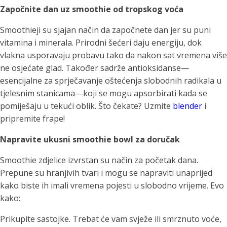
Započnite dan uz smoothie od tropskog voća
Smoothieji su sjajan način da započnete dan jer su puni
vitamina i minerala. Prirodni šećeri daju energiju, dok
vlakna usporavaju probavu tako da nakon sat vremena više
ne osjećate glad. Također sadrže antioksidanse—
esencijalne za sprječavanje oštećenja slobodnih radikala u
tjelesnim stanicama—koji se mogu apsorbirati kada se
pomiješaju u tekući oblik. Što čekate? Uzmite
blender
i
pripremite frape!
Napravite ukusni smoothie bowl za doručak
Smoothie zdjelice izvrstan su način za početak dana.
Prepune su hranjivih tvari i mogu se napraviti unaprijed
kako biste ih imali vremena pojesti u slobodno vrijeme. Evo
kako:
Prikupite sastojke. Trebat će vam svježe ili smrznuto voće,