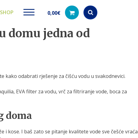
SHOP
0,00
€
e u domu jedna od
Products
search
ki paketi
Ugradbeni filteri za
Dezinfe
 te kako odabrati rješenje za čišću vodu u svakodnevici.
vodu
di na akciji
Kod nas pronađ
dezinfekciju 
Učinkovito filtriranje vode iz
Aquilia, EVA filter za vodu, vrč za filtriranje vode, boca za
vodovodne mreže
og doma
e i kose. I baš zato se pitanje kvalitete vode sve češće vraća