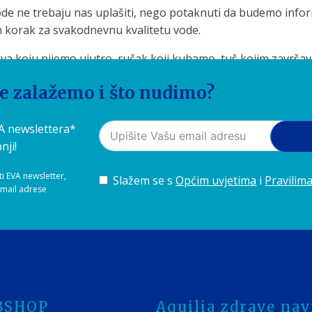
i vode ne trebaju nas uplašiti, nego potaknuti da budemo info
čan korak za svakodnevnu kvalitetu vode.
ava koju pijemo ujutro, ručak koji kuhamo, tuš kojim završa
laze prirodnije.
se zalažemo i što nudimo?
VA newslettera*
nji!
ti EVA newsletter,
Slažem se s
Općim uvjetima
i
Pravilima
-mail adrese
BSHOP
Aquilia zdrave navi