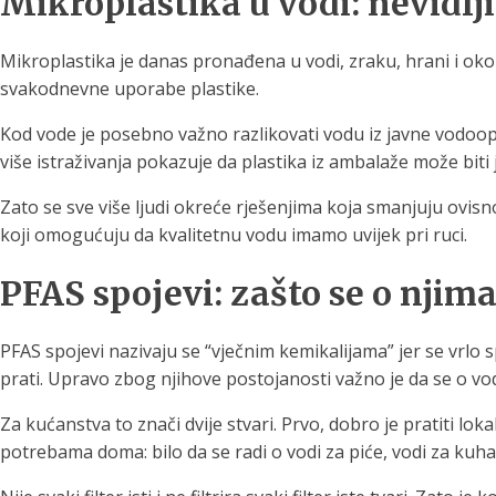
Mikroplastika u vodi: nevidlji
Mikroplastika je danas pronađena u vodi, zraku, hrani i okoli
svakodnevne uporabe plastike.
Kod vode je posebno važno razlikovati vodu iz javne vodoopsk
više istraživanja pokazuje da plastika iz ambalaže može biti
Zato se sve više ljudi okreće rješenjima koja smanjuju ovisn
koji omogućuju da kvalitetnu vodu imamo uvijek pri ruci.
PFAS spojevi: zašto se o njima
PFAS spojevi nazivaju se “vječnim kemikalijama” jer se vrlo sp
prati. Upravo zbog njihove postojanosti važno je da se o vo
Za kućanstva to znači dvije stvari. Prvo, dobro je pratiti lok
potrebama doma: bilo da se radi o vodi za piće, vodi za kuhanj