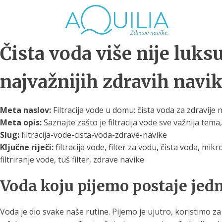
Čista voda više nije luksu
najvažnijih zdravih navi
Meta naslov:
Filtracija vode u domu: čista voda za zdravije n
Tuš glave
Vrčevi za filtriranje
Boce 
Meta opis:
Saznajte zašto je filtracija vode sve važnija tem
vode
irodno filtriranje vode za
Slug:
filtracija-vode-cista-voda-zdrave-navike
tuširanje
Potpuno prijenosno rješenje
Potpuno
Ključne riječi:
filtracija vode, filter za vodu, čista voda, mikr
za sigurnu i čistu vodu za piće
za sigur
filtriranje vode, tuš filter, zdrave navike
Voda koju pijemo postaje jed
Voda je dio svake naše rutine. Pijemo je ujutro, koristimo za 