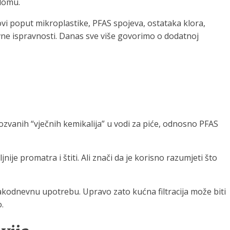
 domu.
ovi poput mikroplastike, PFAS spojeva, ostataka klora,
vne ispravnosti. Danas sve više govorimo o dodatnoj
ozvanih “vječnih kemikalija” u vodi za piće, odnosno PFAS
ije promatra i štiti. Ali znači da je korisno razumjeti što
svakodnevnu upotrebu. Upravo zato kućna filtracija može biti
.