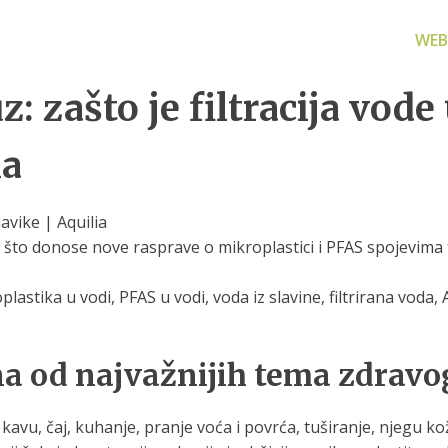
WEB
z: zašto je filtracija vod
ka
avike | Aquilia
za filtriranje
Zamjenski dijelovi
Akcijs
a, što donose nove rasprave o mikroplastici i PFAS spojevima
vode
Zamjenski dijelovi za naše
Proizvo
proizvode
 prijenosno rješenje
oplastika u vodi, PFAS u vodi, voda iz slavine, filtrirana voda, 
nu i čistu vodu za piće
na od najvažnijih tema zdrav
kavu, čaj, kuhanje, pranje voća i povrća, tuširanje, njegu kož