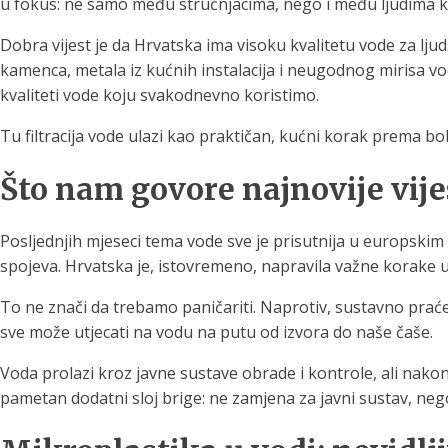
u fokus: ne samo među stručnjacima, nego i među ljudima koji
Dobra vijest je da Hrvatska ima visoku kvalitetu vode za lj
kamenca, metala iz kućnih instalacija i neugodnog mirisa v
kvaliteti vode koju svakodnevno koristimo.
Tu filtracija vode ulazi kao praktičan, kućni korak prema bol
Što nam govore najnovije vijes
Posljednjih mjeseci tema vode sve je prisutnija u europskim
spojeva. Hrvatska je, istovremeno, napravila važne korake 
To ne znači da trebamo paničariti. Naprotiv, sustavno praćenje
sve može utjecati na vodu na putu od izvora do naše čaše.
Voda prolazi kroz javne sustave obrade i kontrole, ali nakon 
pametan dodatni sloj brige: ne zamjena za javni sustav, neg