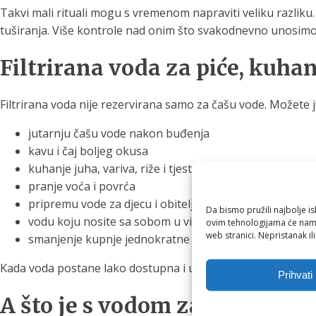
Takvi mali rituali mogu s vremenom napraviti veliku razliku
tuširanja. Više kontrole nad onim što svakodnevno unosimo
Filtrirana voda za piće, kuha
Filtrirana voda nije rezervirana samo za čašu vode. Možete je
jutarnju čašu vode nakon buđenja
kavu i čaj boljeg okusa
kuhanje juha, variva, riže i tjestenine
pranje voća i povrća
pripremu vode za djecu i obitelj
Da bismo pružili najbolje is
vodu koju nosite sa sobom u višekratnoj boci
ovim tehnologijama će nam 
web stranici. Nepristanak il
smanjenje kupnje jednokratne plastične ambalaže
Kada voda postane lako dostupna i ugodna za piće, hidrataci
Prihvati
A što je s vodom za tuširanje?