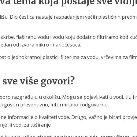
va tema koja postaje sve vidlj
šu. Dio čestica nastaje raspadanjem većih plastičnih predmeta
rbe, flaširanu vodu i vodu koju dodatno filtriramo kod kuće. 
 jedan od izvora mikro i nanočestica.
ost o jednokratnoj plastici: filterima za vodu, vrčevima za f
 sve više govori?
oro razgrađuju u okolišu. Mogu se pojavljivati u vodi, tlu i r
di govori preventivno, informirano i odgovorno.
alne informacije o kvaliteti vode. Drugo, važno je birati prov
e ili vodi za tuširanje.