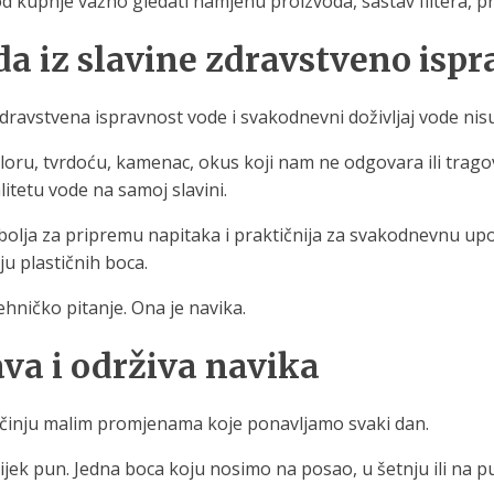
ato je kod kupnje važno gledati namjenu proizvoda, sastav filte
oda iz slavine zdravstveno isp
dravstvena ispravnost vode i svakodnevni doživljaj vode nisu 
kloru, tvrdoću, kamenac, okus koji nam ne odgovara ili trago
alitetu vode na samoj slavini.
olja za pripremu napitaka i praktičnija za svakodnevnu upotre
u plastičnih boca.
tehničko pitanje. Ona je navika.
ava i održiva navika
očinju malim promjenama koje ponavljamo svaki dan.
vijek pun. Jedna boca koju nosimo na posao, u šetnju ili na pu