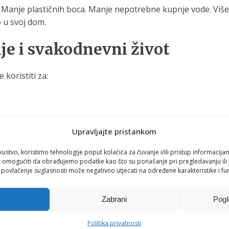
. Manje plastičnih boca. Manje nepotrebne kupnje vode. Više
 u svoj dom.
nje i svakodnevni život
 koristiti za:
Upravljajte pristankom
kustvo, koristimo tehnologije poput kolačića za čuvanje i/ili pristup informacija
omogućiti da obrađujemo podatke kao što su ponašanje pri pregledavanju ili j
i povlačenje suglasnosti može negativno utjecati na određene karakteristike i fun
ja prestaje biti obaveza i postaje jednostavan dio dana.
Zabrani
Pogl
Politika privatnosti