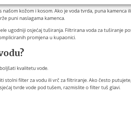
s našom kožom i kosom. Ako je voda tvrda, puna kamenca ili i
 brže puni naslagama kamenca.
 žele ugodniji osjećaj tuširanja. Filtrirana voda za tuširanje
kompliciranih promjena u kupaonici.
 vodu?
boljšati kvalitetu vode.
stolni filter za vodu ili vrč za filtriranje. Ako često putujete
jećaj tvrde vode pod tušem, razmislite o filter tuš glavi.