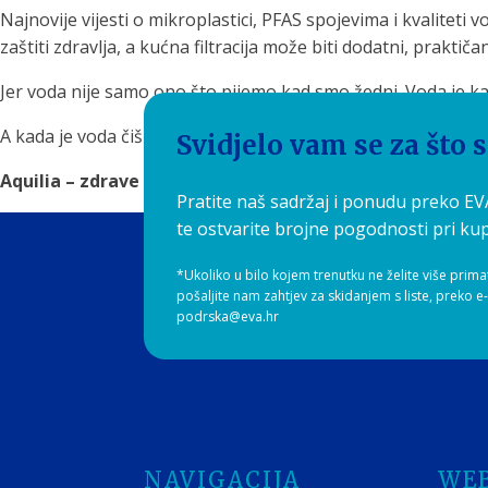
Najnovije vijesti o mikroplastici, PFAS spojevima i kvalitet
zaštiti zdravlja, a kućna filtracija može biti dodatni, prakti
Jer voda nije samo ono što pijemo kad smo žedni. Voda je k
A kada je voda čišća, ukusnija i dostupnija, zdrave navike do
Svidjelo vam se za što 
Aquilia – zdrave navike počinju čistom vodom.
Pratite naš sadržaj i ponudu preko E
te ostvarite brojne pogodnosti pri kup
*Ukoliko u bilo kojem trenutku ne želite više prima
pošaljite nam zahtjev za skidanjem s liste, preko e
podrska@eva.hr
NAVIGACIJA
WE