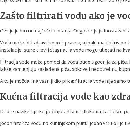
Nije svaki filter isti i ne filtrira svaki filter iste tvari. Z
Zašto filtrirati vodu ako je v
Ovo je jedno od najčešćih pitanja. Odgovor je jednostavan: z
Voda može biti zdravstveno ispravna, a ipak imati miris po 
instalacije, stare cijevi i stagnacija vode mogu utjecati na kv
Filtracija vode može pomoći da voda bude ugodnija za piće, b
lakše zamjenjuju zaslađena pića, sokove i nepotrebnu kupnj
A to je možda i najvažniji dio priče: filtracija vode nije samo 
Kućna filtracija vode kao zdr
Dobre navike rijetko počinju velikim odlukama. Najčešće p
Jedan filter za vodu na kuhinjskom pultu. Jedan vrč koji je u