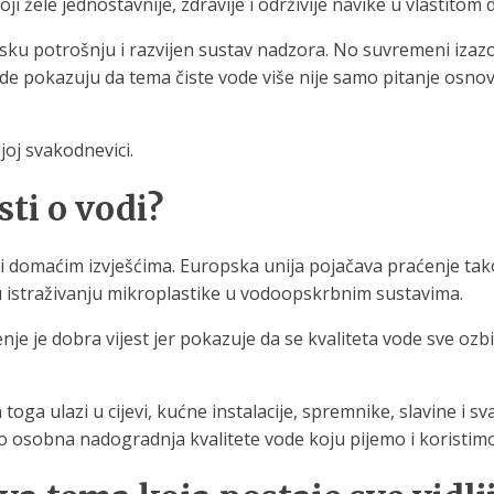
 žele jednostavnije, zdravije i održivije navike u vlastitom
udsku potrošnju i razvijen sustav nadzora. No suvremeni izaz
ode pokazuju da tema čiste vode više nije samo pitanje osno
joj svakodnevici.
ti o vodi?
 i domaćim izvješćima. Europska unija pojačava praćenje tak
u istraživanju mikroplastike u vodoopskrbnim sustavima.
 je dobra vijest jer pokazuje da se kvaliteta vode sve ozbiljn
toga ulazi u cijevi, kućne instalacije, spremnike, slavine i 
o osobna nadogradnja kvalitete vode koju pijemo i koristimo