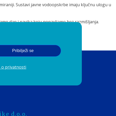
rmiraniji. Sustavi javne vodoopskrbe imaju ključnu ulogu u
vamo dan i navika koju ponavljamo bez razmišljanja.
Pribilježi se
 o privatnosti
ke d.o.o.