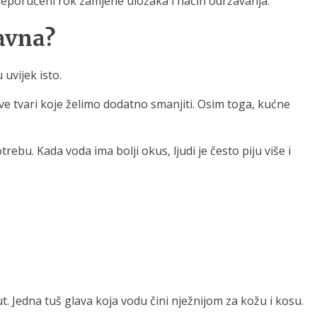
ra, preporučeni rok zamjene uložaka i način održavanja.
ravna?
uvijek isto.
ve tvari koje želimo dodatno smanjiti. Osim toga, kućne
bu. Kada voda ima bolji okus, ljudi je često piju više i
t. Jedna tuš glava koja vodu čini nježnijom za kožu i kosu.