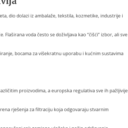
ivija
, dio dolazi iz ambalaže, tekstila, kozmetike, industrije i
Flaširana voda često se doživljava kao “čišći” izbor, ali sve
iltriranje, bocama za višekratnu uporabu i kućnim sustavima
azličitim proizvodima, a europska regulativa sve ih pažljivije
jerena rješenja za filtraciju koja odgovaraju stvarnim