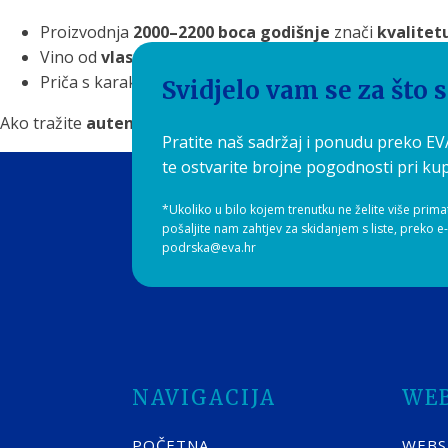
Proizvodnja
2000–2200 boca godišnje
znači
kvalitet
Vino od
vlastitog grožđa
uzgajanog s ljubavlju i pažn
Priča s karakterom – vino koje nosi
duh Korčule
u svak
Svidjelo vam se za što 
Ako tražite
autentično iskustvo vina s juga Dalmacije
, T
Pratite naš sadržaj i ponudu preko E
te ostvarite brojne pogodnosti pri kup
*Ukoliko u bilo kojem trenutku ne želite više prima
pošaljite nam zahtjev za skidanjem s liste, preko e
podrska@eva.hr
NAVIGACIJA
WE
POČETNA
WEB