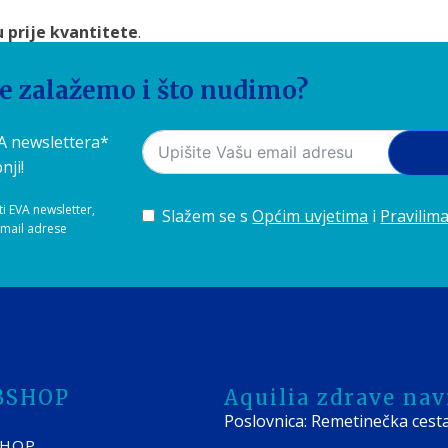
u prije kvantitete
.
jom.
oj čaši.
se zalažemo i što nudimo?
odor Winery nudi upravo to –
iskrenu čašu tradicije, strast
VA newslettera*
nji!
ti EVA newsletter,
Slažem se s
Općim uvjetima
i
Pravilima
-mail adrese
BSHOP
Aquilia zdrave navi
Poslovnica: Remetinečka cest
SHOP