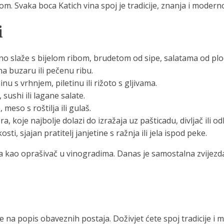
om. Svaka boca Katich vina spoj je tradicije, znanja i modern
i
lno slaže s bijelom ribom, brudetom od sipe, salatama od pl
a buzaru ili pečenu ribu.
u s vrhnjem, piletinu ili rižoto s gljivama.
, sushi ili lagane salate.
meso s roštilja ili gulaš.
koje najbolje dolazi do izražaja uz pašticadu, divljač ili od
ti, sjajan pratitelj janjetine s ražnja ili jela ispod peke.
ila kao oprašivač u vinogradima. Danas je samostalna zvijez
e na popis obaveznih postaja. Doživjet ćete spoj tradicije i