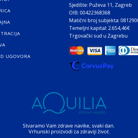
Sjedište: Puževa 11, Zagreb
RICA
OIB: 00422368368
Matični broj subjekta: 08129
AJNA
Temeljni kapital: 2.654,46€
STRACIJA
Trgovački sud u Zagrebu
VA
ID UGOVORA
Stvaramo Vam zdrave navike, svaki dan.
Vrhunski proizvodi za zdraviji život.