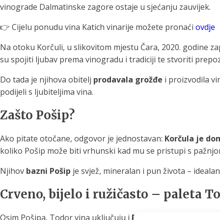
vinograde Dalmatinske zagore ostaje u sjećanju zauvijek.
👉 Cijelu ponudu vina Katich vinarije možete pronaći
ovdje
Na otoku Korčuli, u slikovitom mjestu Čara, 2020. godine z
su spojiti ljubav prema vinogradu i tradiciji te stvoriti prepoz
Do tada je njihova obitelj
prodavala grožđe
i proizvodila v
podijeli s ljubiteljima vina.
Zašto Pošip?
Ako pitate otočane, odgovor je jednostavan:
Korčula je do
koliko Pošip može biti vrhunski kad mu se pristupi s pažnjom
Njihov
bazni Pošip
je svjež, mineralan i pun života – idealan
Crveno, bijelo i ružičasto – paleta T
Osim Pošipa, Todor vina uključuju i
Plavac mali
, kralja dal