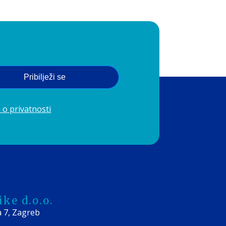
i i sunca
.
Pribilježi se
 o privatnosti
ke d.o.o.
a 7, Zagreb