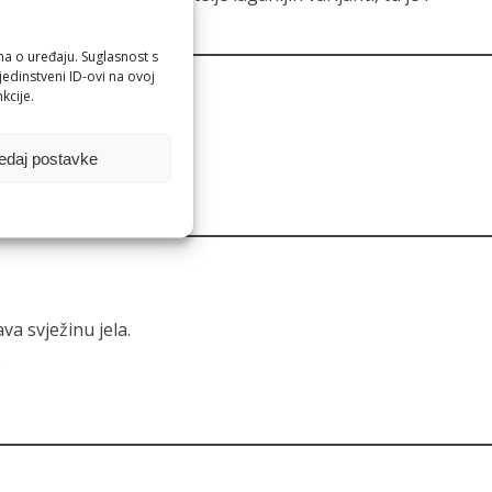
ma o uređaju. Suglasnost s
edinstveni ID-ovi na ovoj
kcije.
edaj postavke
va svježinu jela.
.