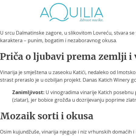
U srcu Dalmatinske zagore, u slikovitom Lovreću, stvara se
karaktera – punim, bogatim i nezaboravnog okusa.
Priča o ljubavi prema zemlji i
Tuš glave
Vrčevi za filtriranje
Boce 
Vinarija je smještena u zaseoku Katići, nedaleko od Imotskog
vode
irodno filtriranje vode za
strast preraslo je u ozbiljan projekt. Danas Katich Winery g
tuširanje
Potpuno prijenosno rješenje
Potpuno
za sigurnu i čistu vodu za piće
za sigur
Zanimljivost:
U vinogradima vinarije Katich posebnu
(zlatar), jer bobice grožđa u dozrijevanju poprime zlat
Mozaik sorti i okusa
Osim kujundžuše, vinarija njeguje i niz vrhunskih domaćih 