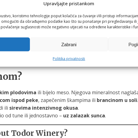
Upravljajte pristankom
e u svakoj kapljici.
kustvo, koristimo tehnologije poput kolačića za čuvanje i/ili pristup informacija
omogućiti da obrađujemo podatke kao što su ponašanje pri pregledavanju ili j
vcu malom
i povlačenje suglasnosti može negativno utjecati na određene karakteristike i fun
o geografsko podrijetlo
još davne 1967. godine.
Zabrani
Pogl
pravi izbor za odvažne vinske ljubitelje.
acije.
Politika privatnosti
anom?
skim plodovima
ili bijelo meso. Njegova mineralnost naglaša
com ispod peke
, zapečenim škampima ili
brancinom u soli
i ili
sirevima intenzivnog okusa
.
cio od tune ili jednostavno –
uz zalazak sunca
.
oput Todor Winery?