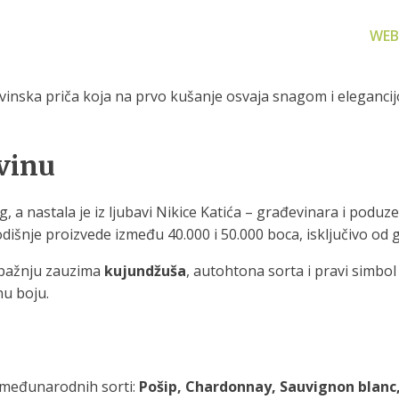
WEB
 vinska priča koja na prvo kušanje osvaja snagom i eleganci
 vinu
za filtriranje
Zamjenski dijelovi
Akcijs
, a nastala je iz ljubavi Nikice Katića – građevinara i podu
vode
Zamjenski dijelovi za naše
Proizvo
odišnje proizvede između 40.000 i 50.000 boca, isključivo od 
proizvode
 prijenosno rješenje
nu i čistu vodu za piće
 pažnju zauzima
kujundžuša
, autohtona sorta i pravi simbol 
nu boju.
i međunarodnih sorti:
Pošip, Chardonnay, Sauvignon blanc,