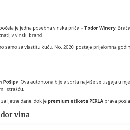
apočela je jedna posebna vinska priča –
Todor Winery
. Brać
natljiv vinski brand.
ino samo za vlastitu kuću. No, 2020. postaje prijelomna godin
m Pošipa
. Ova autohtona bijela sorta najviše se uzgaja u mj
 i strašću.
 za ljetne dane, dok je
premium etiketa PERLA
prava posla
odor vina
matinskih crnjaka, vino snažnog karaktera, puno voćnih aroma i 