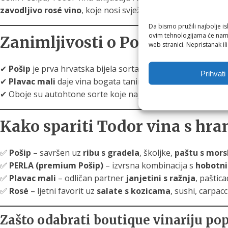
zavodljivo rosé vino
, koje nosi svježinu mora i sunce Korčul
Da bismo pružili najbolje is
ovim tehnologijama će nam 
Zanimljivosti o Pošipu i Pla
web stranici. Nepristanak il
✔
Pošip
je prva hrvatska bijela sorta koja je dobila
zaštićen
Prihvati
✔
Plavac mali
daje vina bogata taninima i višim alkoholom – 
✔ Oboje su autohtone sorte koje najbolje pričaju priču Dalm
Kako spariti Todor vina s hr
✅
Pošip
– savršen uz
ribu s gradela
, školjke,
paštu s mor
✅
PERLA (premium Pošip)
– izvrsna kombinacija s
hobotni
✅
Plavac mali
– odličan partner
janjetini s ražnja
, pašticad
✅
Rosé
– ljetni favorit uz
salate s kozicama
, sushi, carpac
Zašto odabrati boutique vinariju p