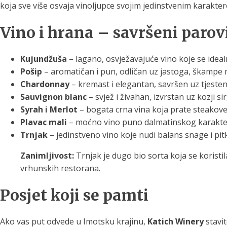
koja sve više osvaja vinoljupce svojim jedinstvenim karakter
Vino i hrana – savršeni parov
Kujundžuša
– lagano, osvježavajuće vino koje se idea
Pošip
– aromatičan i pun, odličan uz jastoga, škampe n
Chardonnay
– kremast i elegantan, savršen uz tjestenin
Sauvignon blanc
– svjež i živahan, izvrstan uz kozji sir
Syrah i Merlot
– bogata crna vina koja prate steakove, 
Plavac mali
– moćno vino puno dalmatinskog karaktera, 
Trnjak
– jedinstveno vino koje nudi balans snage i pitkos
Zanimljivost:
Trnjak je dugo bio sorta koja se korist
vrhunskih restorana.
Posjet koji se pamti
Ako vas put odvede u Imotsku krajinu,
Katich Winery
stavit