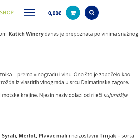
SHOP
0,00
€
jom.
Katich Winery
danas je prepoznata po vinima snažnog
Products
search
ki paketi
Ugradbeni filteri za
Dezinfe
zetnika – prema vinogradu i vinu. Ono što je započelo kao
vodu
di na akciji
Kod nas pronađ
grožđa iz vlastitih vinograda u srcu Dalmatinske zagore.
dezinfekciju 
Učinkovito filtriranje vode iz
vodovodne mreže
Imotske krajine. Njezin naziv dolazi od riječi
kujundžija
 Syrah, Merlot, Plavac mali
i neizostavni
Trnjak
– sorta