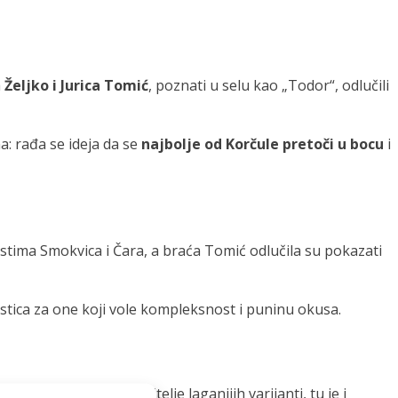
a
Željko i Jurica Tomić
, poznati u selu kao „Todor“, odlučili
a: rađa se ideja da se
najbolje od Korčule pretoči u bocu
i
estima Smokvica i Čara, a braća Tomić odlučila su pokazati
stica za one koji vole kompleksnost i puninu okusa.
nota začina. Za ljubitelje laganijih varijanti, tu je i