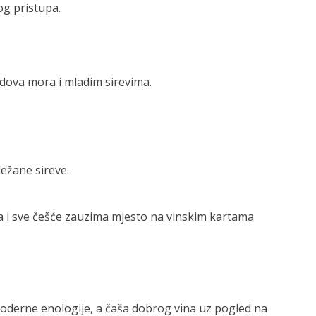
og pristupa.
odova mora i mladim sirevima.
ležane sireve.
da i sve češće zauzima mjesto na vinskim kartama
 moderne enologije, a čaša dobrog vina uz pogled na