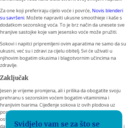
Za one koji preferiraju cijelo voće i povrće,
Novis blenderi
su savršeni
. Možete napraviti ukusne smoothieje i kaše s
dodatkom sezonskog voća. To je brz način da unesete sve
hranjive sastojke koje vam jesensko voće može pružiti.
Sokovi i napitci pripremljeni ovim aparatima ne samo da su
ukusni, već su i zdravi za cijelu obitelj. Svi će uživati u
njihovim bogatim okusima i blagotvornim učincima na
zdravlje.
Zaključak
Jesen je vrijeme promjena, ali i prilika da obogatite svoju
prehranu s sezonskim voćem bogatim vitaminima i
hranjivim tvarima. Cijeđenje sokova iz ovih plodova uz
pomoć Novis sokovnika i blendera omogućava vam da
ostanete zdravi, energični i spremni za izazove hladnijih
Svidjelo vam se za što se
dana. Ne zaboravite uživati u čarima ove čarobne sezone i