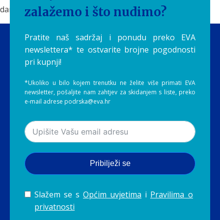
darovima koje nam priroda pruža.
zalažemo i što nudimo?
Pratite naš sadržaj i ponudu preko EVA
newslettera* te ostvarite brojne pogodnosti
pri kupnji!
*Ukoliko u bilo kojem trenutku ne želite više primati EVA
newsletter, pošaljite nam zahtjev za skidanjem s liste, preko
e-mail adrese podrska@eva.hr
Pribilježi se
Slažem se s
Općim uvjetima
i
Pravilima o
privatnosti