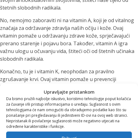
svojim antioksidativnim svojstvima, štiteći naše tijelo od
štetnih slobodnih radikala.
No, nemojmo zaboraviti ni na vitamin A, koji je od vitalnog
značaja za održavanje zdravlja naših očiju i kože. Ovaj
vitamin pomaže u održavanju zdrave kože, sprječavajući
prerano starenje i pojavu bora. Također, vitamin A igra
važnu ulogu u očuvanju vida, štiteći oči od štetnih učinaka
slobodnih radikala.
Konačno, tu je i vitamin K, neophodan za pravilno
zgrušavanje krvi. Ovaj vitamin pomaže u prevenciji
krvarenja i igra ključnu ulogu u procesu zarastanja rana.
Upravljajte pristankom
Osim toga, vitamin K može doprinijeti zdravlju kostiju,
Da bismo pružili najbolje iskustvo, koristimo tehnologije poput kolačića
smanjujući rizik od osteoporoze. Ukratko, dolazak jeseni
za čuvanje i/ili pristup informacijama o uređaju. Suglasnost s ovim
donosi nove izazove našem zdravlju, ali pravilnim unosom
tehnologijama će nam omogućiti da obrađujemo podatke kao što su
ponašanje pri pregledavanju ili jedinstveni ID-ovi na ovoj web stranici.
vitamina možemo se uspješno oduprijeti i najtežim
Nepristanak ili povlačenje suglasnosti može negativno utjecati na
preprekama. Zato ne zaboravite na svoju dnevnu dozu
određene karakteristike i funkcije.
vitamina C, A i K!