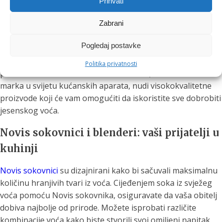
Prihvati
Kako unositi vitamine na ukusan način
Zabrani
Cijeđenje sokova iz sezonskog voća nije samo ukusan
Pogledaj postavke
način da unesete potrebne vitamine, već i zabavan proces
koji možete dijeliti s obitelji i prijateljima. U tome vam mogu
Politika privatnosti
pomoći Novis sokovnici i blenderi. Novis, renomirana
marka u svijetu kućanskih aparata, nudi visokokvalitetne
proizvode koji će vam omogućiti da iskoristite sve dobrobiti
jesenskog voća.
Novis sokovnici i blenderi: vaši prijatelji u
kuhinji
Novis sokovnici
su dizajnirani kako bi sačuvali maksimalnu
količinu hranjivih tvari iz voća. Cijeđenjem soka iz svježeg
voća pomoću Novis sokovnika, osiguravate da vaša obitelj
dobiva najbolje od prirode. Možete isprobati različite
kombinacije voća kako biste stvorili svoj omiljeni napitak.