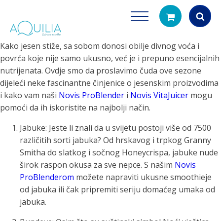
Kako jesen stiže, sa sobom donosi obilje divnog voća i
Products
povrća koje nije samo ukusno, već je i prepuno esencijalnih
search
nutrijenata. Ovdje smo da proslavimo čuda ove sezone
dijeleći neke fascinantne činjenice o jesenskim proizvodima
i kako vam naši
Novis ProBlender
i
Novis VitaJuicer
mogu
pomoći da ih iskoristite na najbolji način.
Jabuke: Jeste li znali da u svijetu postoji više od 7500
različitih sorti jabuka? Od hrskavog i trpkog Granny
Smitha do slatkog i sočnog Honeycrispa, jabuke nude
Tuš glave
Vrčevi za filtrira
širok raspon okusa za sve nepce. S našim
Novis
rirodno filtriranje vode za tuširanje
Potpuno prijenosno rješenje
ProBlenderom
možete napraviti ukusne smoothieje
čistu vodu za pi
od jabuka ili čak pripremiti seriju domaćeg umaka od
jabuka.