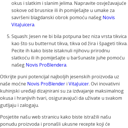
okus i slatkim i slanim jelima. Napravite osvježavajuće
sokove od brusnice ili ih pomiješajte u umake za
savršeni blagdanski obrok pomoću našeg
Novis
VitaJuicera
.
Squash: Jesen ne bi bila potpuna bez niza vrsta tikvica
kao što su butternut tikva, tikva od žira i špageti tikva.
Pecite ih kako biste istaknuli njihovu prirodnu
slatkoću ili ih pomiješajte u baršunaste juhe pomoću
našeg
Novis ProBlendera
.
Otkrijte puni potencijal najboljih jesenskih proizvoda uz
naše moćne
Novis ProBlender
i
VitaJuicer
. Ovi inovativni
kuhinjski uređaji dizajnirani su za izdvajanje maksimalnog
okusa i hranjivih tvari, osiguravajući da uživate u svakom
gutljaju i zalogaju.
Posjetite našu web stranicu kako biste istražili našu
ponudu proizvoda i pronašli ukusne recepte koji će