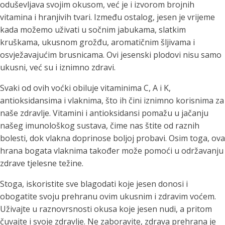
oduševljava svojim okusom, već je i izvorom brojnih
vitamina i hranjivih tvari. Između ostalog, jesen je vrijeme
kada možemo uživati u sočnim jabukama, slatkim
kruškama, ukusnom grožđu, aromatičnim šljivama i
osvježavajućim brusnicama. Ovi jesenski plodovi nisu samo
ukusni, već su i iznimno zdravi.
Svaki od ovih voćki obiluje vitaminima C, A i K,
antioksidansima i vlaknima, što ih čini iznimno korisnima za
naše zdravlje. Vitamini i antioksidansi pomažu u jačanju
našeg imunološkog sustava, čime nas štite od raznih
bolesti, dok vlakna doprinose boljoj probavi. Osim toga, ova
hrana bogata vlaknima također može pomoći u održavanju
zdrave tjelesne težine.
Stoga, iskoristite sve blagodati koje jesen donosi i
obogatite svoju prehranu ovim ukusnim i zdravim voćem.
Uživajte u raznovrsnosti okusa koje jesen nudi, a pritom
čuvajte i svoje zdravlje. Ne zaboravite, zdrava prehrana je