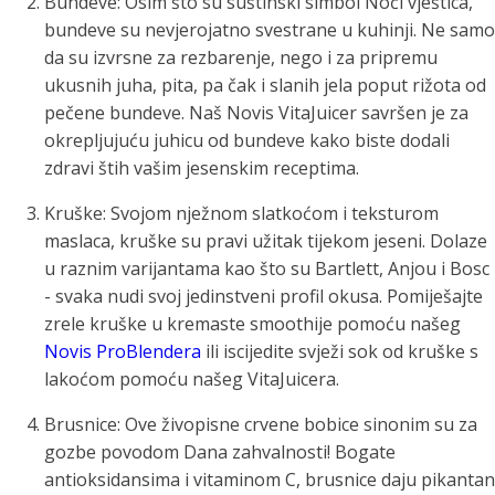
Bundeve: Osim što su suštinski simbol Noći vještica,
bundeve su nevjerojatno svestrane u kuhinji. Ne samo
da su izvrsne za rezbarenje, nego i za pripremu
ukusnih juha, pita, pa čak i slanih jela poput rižota od
pečene bundeve. Naš Novis VitaJuicer savršen je za
okrepljujuću juhicu od bundeve kako biste dodali
zdravi štih vašim jesenskim receptima.
Kruške: Svojom nježnom slatkoćom i teksturom
maslaca, kruške su pravi užitak tijekom jeseni. Dolaze
u raznim varijantama kao što su Bartlett, Anjou i Bosc
- svaka nudi svoj jedinstveni profil okusa. Pomiješajte
zrele kruške u kremaste smoothije pomoću našeg
Novis ProBlendera
ili iscijedite svježi sok od kruške s
lakoćom pomoću našeg VitaJuicera.
Brusnice: Ove živopisne crvene bobice sinonim su za
gozbe povodom Dana zahvalnosti! Bogate
antioksidansima i vitaminom C, brusnice daju pikantan