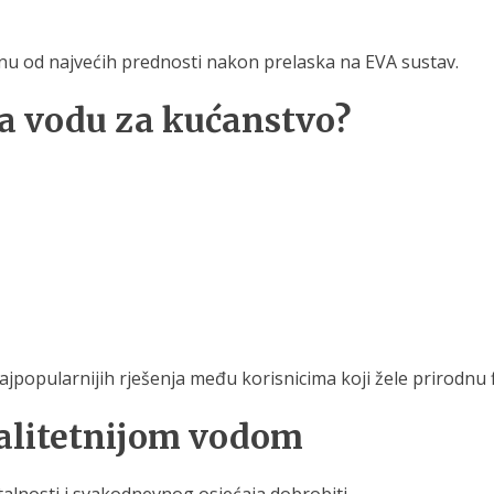
u od najvećih prednosti nakon prelaska na EVA sustav.
 za vodu za kućanstvo?
opularnijih rješenja među korisnicima koji žele prirodnu filt
valitetnijom vodom