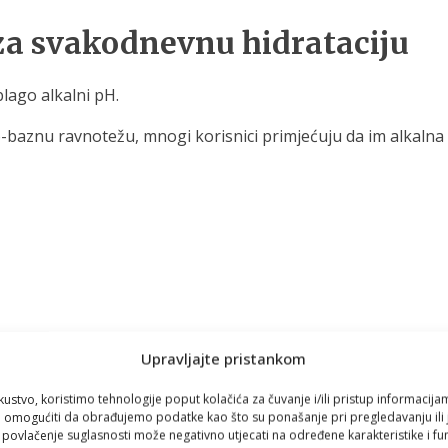
 za svakodnevnu hidrataciju
blago alkalni pH.
-baznu ravnotežu, mnogi korisnici primjećuju da im alkalna v
Upravljajte pristankom
bolji okus s filtriranom vodom
kustvo, koristimo tehnologije poput kolačića za čuvanje i/ili pristup informacija
omogućiti da obrađujemo podatke kao što su ponašanje pri pregledavanju ili j
i povlačenje suglasnosti može negativno utjecati na određene karakteristike i fun