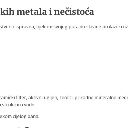
kih metala i nečistoća
veno ispravna, tijekom svojeg puta do slavine prolazi kroz cj
eramički filter, aktivni ugljen, zeolit i prirodne mineralne m
u strukturu vode.
ijekom cijelog dana.