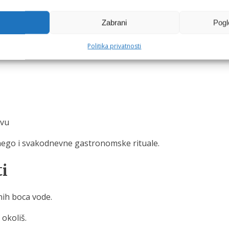
Zabrani
Pogl
apici postaju aromatičniji i uravnoteženiji. Isto vrijedi i za 
Politika privatnosti
avu
u nego i svakodnevne gastronomske rituale.
ti
nih boca vode.
okoliš.