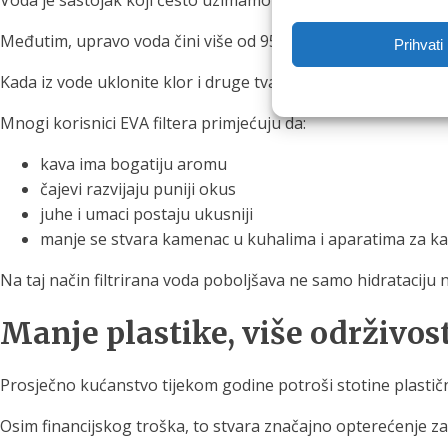
Voda je sastojak koji često uzimamo zdravo za gotovo.
Međutim, upravo voda čini više od 95 % šalice kave ili čaja.
Prihvati
Kada iz vode uklonite klor i druge tvari koje utječu na okus, n
Mnogi korisnici EVA filtera primjećuju da:
kava ima bogatiju aromu
čajevi razvijaju puniji okus
juhe i umaci postaju ukusniji
manje se stvara kamenac u kuhalima i aparatima za k
Na taj način filtrirana voda poboljšava ne samo hidratacij
Manje plastike, više održivos
Prosječno kućanstvo tijekom godine potroši stotine plastič
Osim financijskog troška, to stvara značajno opterećenje za 