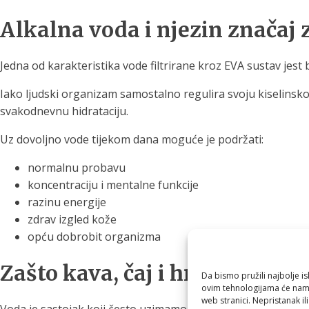
Alkalna voda i njezin značaj
Jedna od karakteristika vode filtrirane kroz EVA sustav jest 
Iako ljudski organizam samostalno regulira svoju kiselinsko
svakodnevnu hidrataciju.
Uz dovoljno vode tijekom dana moguće je podržati:
normalnu probavu
koncentraciju i mentalne funkcije
razinu energije
zdrav izgled kože
opću dobrobit organizma
Zašto kava, čaj i hrana imaju 
Da bismo pružili najbolje is
ovim tehnologijama će nam 
web stranici. Nepristanak il