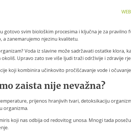
WEB
uje u gotovo svim biološkim procesima i ključna je za pravil
, a zanemarujemo njezinu kvalitetu.
 organizam? Voda iz slavine može sadržavati ostatke klora, k
koliš. Upravo zato sve više ljudi traži održivije i zdravije r
za filtriranje
Zamjenski dijelovi
Akcijs
acije koji kombinira učinkovito pročišćavanje vode i očuvanje
vode
Zamjenski dijelovi za naše
Proizvo
proizvode
 prijenosno rješenje
emo zaista nije nevažna?
nu i čistu vodu za piće
 temperature, prijenos hranjivih tvari, detoksikaciju organi
ju organizma.
ris koji nas odbija od redovitog unosa. Mnogi tada posežu z
enje.