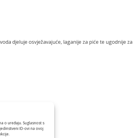
oda djeluje osvježavajuće, laganije za piće te ugodnije za
?
ma o uređaju. Suglasnost s
edinstveni ID-ovi na ovoj
kcije.