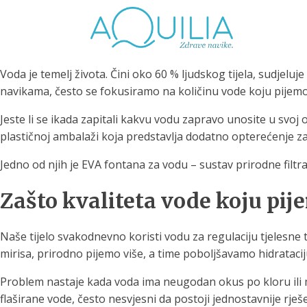
Voda je temelj života. Čini oko 60 % ljudskog tijela, sudjel
navikama, često se fokusiramo na količinu vode koju pijemo
Jeste li se ikada zapitali kakvu vodu zapravo unosite u svoj
plastičnoj ambalaži koja predstavlja dodatno opterećenje za o
Tuš glave
Vrčevi za filtriranje
Boce 
Jedno od njih je EVA fontana za vodu – sustav prirodne filtr
vode
irodno filtriranje vode za
tuširanje
Potpuno prijenosno rješenje
Potpuno
Zašto kvaliteta vode koju pij
za sigurnu i čistu vodu za piće
za sigur
Naše tijelo svakodnevno koristi vodu za regulaciju tjelesne
mirisa, prirodno pijemo više, a time poboljšavamo hidrataci
Problem nastaje kada voda ima neugodan okus po kloru ili mi
flaširane vode, često nesvjesni da postoji jednostavnije rješ