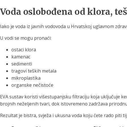
Voda oslobođena od klora, teš
Iako je voda iz javnih vodovoda u Hrvatskoj uglavnom zdravst
U vodi se mogu pronaći:
ostaci klora
kamenac
sedimenti
tragovi teških metala
mikroplastika
organske nečistoće
EVA sustav koristi višestupanjsku filtraciju koja uključuje k
brojnih neželjenih tvari, dok istovremeno zadržava prirodn
Rezultat je bistra, svježa i ukusna voda koju ćete rado piti t