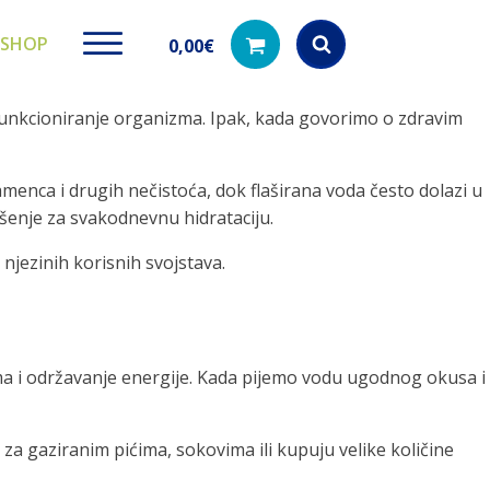
SHOP
0,00
€
no funkcioniranje organizma. Ipak, kada govorimo o zdravim
Products
search
amenca i drugih nečistoća, dok flaširana voda često dolazi u
ješenje za svakodnevnu hidrataciju.
ki paketi
Ugradbeni filteri za
Dezinfe
 njezinih korisnih svojstava.
vodu
di na akciji
Kod nas pronađ
dezinfekciju 
Učinkovito filtriranje vode iz
vodovodne mreže
zma i održavanje energije. Kada pijemo vodu ugodnog okusa i
a gaziranim pićima, sokovima ili kupuju velike količine