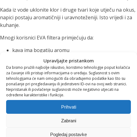
Kada iz vode uklonite klor i druge tvari koje utječu na okus,
napici postaju aromatičniji i uravnoteženiji. Isto vrijedi i za
kuhanje.
Mnogi korisnici EVA filtera primjećuju da:
kava ima bogatiju aromu
čajevi razvijaju puniji okus
Upravljajte pristankom
juhe i umaci postaju ukusniji
Da bismo pružili najbolje iskustvo, koristimo tehnologije poput kolačića
manje se stvara kamenac u kuhalima i aparatima za
za čuvanje i/ili pristup informacijama o uređaju. Suglasnost s ovim
tehnologijama će nam omogućiti da obrađujemo podatke kao što su
kavu
ponašanje pri pregledavanju ili jedinstveni ID-ovi na ovoj web stranici.
Nepristanak ili povlačenje suglasnosti može negativno utjecati na
Na taj način filtrirana voda poboljšava ne samo hidrataciju
određene karakteristike i funkcije.
nego i svakodnevne gastronomske rituale.
Prihvati
Manje plastike, više
Zabrani
održivosti
Pogledaj postavke