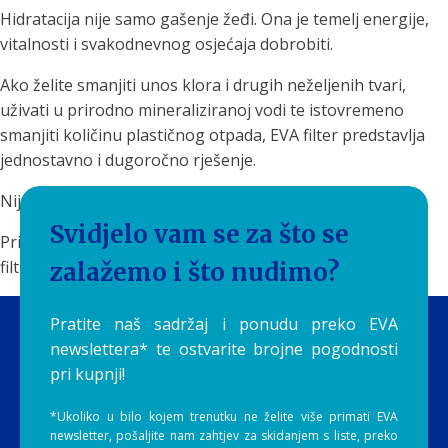
Hidratacija nije samo gašenje žeđi. Ona je temelj energije,
vitalnosti i svakodnevnog osjećaja dobrobiti.
Ako želite smanjiti unos klora i drugih neželjenih tvari,
uživati u prirodno mineraliziranoj vodi te istovremeno
smanjiti količinu plastičnog otpada, EVA filter predstavlja
jednostavno i dugoročno rješenje.
Nije svaka voda ista.
Svidjelo vam se za što se
Priuštite sebi i svojoj obitelji čistu, ukusnu i prirodno
filtriranu vodu svaki dan uz EVA filtere by Aquilia.
zalažemo i što nudimo?
Pratite naš sadržaj i ponudu preko EVA
newslettera* te ostvarite brojne pogodnosti
pri kupnji!
*Ukoliko u bilo kojem trenutku ne želite više primati EVA
newsletter, pošaljite nam zahtjev za skidanjem s liste, preko