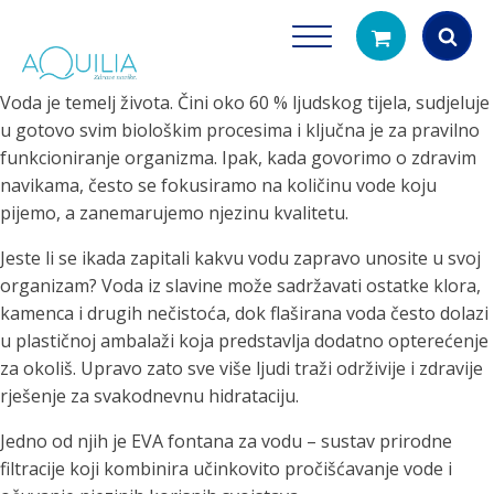
Voda je temelj života. Čini oko 60 % ljudskog tijela, sudjeluje
Products
u gotovo svim biološkim procesima i ključna je za pravilno
search
funkcioniranje organizma. Ipak, kada govorimo o zdravim
navikama, često se fokusiramo na količinu vode koju
pijemo, a zanemarujemo njezinu kvalitetu.
Jeste li se ikada zapitali kakvu vodu zapravo unosite u svoj
organizam? Voda iz slavine može sadržavati ostatke klora,
kamenca i drugih nečistoća, dok flaširana voda često dolazi
u plastičnoj ambalaži koja predstavlja dodatno opterećenje
Tuš glave
Vrčevi za filtrira
za okoliš. Upravo zato sve više ljudi traži održivije i zdravije
rirodno filtriranje vode za tuširanje
Potpuno prijenosno rješenje
rješenje za svakodnevnu hidrataciju.
čistu vodu za pi
Jedno od njih je EVA fontana za vodu – sustav prirodne
filtracije koji kombinira učinkovito pročišćavanje vode i