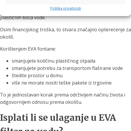
Politika privatnosti
Prosječno kućanstvo tijekom godine potroši stotine
plastičnih boca vode.
Osim financijskog troška, to stvara značajno opterećenje za
okoliš.
Korištenjem EVA fontane:
smanjujete količinu plastičnog otpada
smanjujete potrebu za transportom flaširane vode
štedite prostor u domu
više ne morate nositi teške pakete iz trgovine
To je jednostavan korak prema održivijem načinu života i
odgovornijem odnosu prema okolišu.
Isplati li se ulaganje u EVA