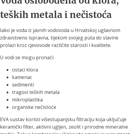
Voda oslobođena od klora,
teških metala i nečistoća
Iako je voda iz javnih vodovoda u Hrvatskoj uglavnom
zdravstveno ispravna, tijekom svojeg puta do slavine
prolazi kroz cjevovode različite starosti i kvalitete.
U vodi se mogu pronaći:
ostaci klora
kamenac
sedimenti
tragovi teških metala
mikroplastika
organske nečistoće
EVA sustav koristi višestupanjsku filtraciju koja uključuje
keramički filter, aktivni ugljen, zeolit i prirodne mineralne