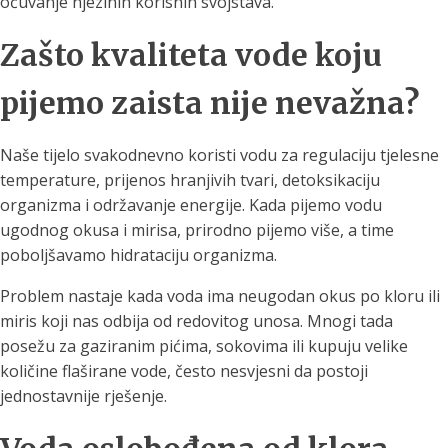
očuvanje njezinih korisnih svojstava.
Zašto kvaliteta vode koju
pijemo zaista nije nevažna?
Naše tijelo svakodnevno koristi vodu za regulaciju tjelesne
temperature, prijenos hranjivih tvari, detoksikaciju
organizma i održavanje energije. Kada pijemo vodu
ugodnog okusa i mirisa, prirodno pijemo više, a time
poboljšavamo hidrataciju organizma.
Problem nastaje kada voda ima neugodan okus po kloru ili
miris koji nas odbija od redovitog unosa. Mnogi tada
posežu za gaziranim pićima, sokovima ili kupuju velike
količine flaširane vode, često nesvjesni da postoji
jednostavnije rješenje.