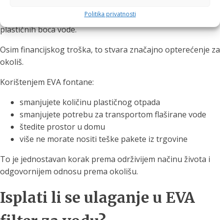
Politika privatnosti
Prosječno kućanstvo tijekom godine potroši stotine
plastičnih boca vode.
Osim financijskog troška, to stvara značajno opterećenje za
okoliš.
Korištenjem EVA fontane:
smanjujete količinu plastičnog otpada
smanjujete potrebu za transportom flaširane vode
štedite prostor u domu
više ne morate nositi teške pakete iz trgovine
To je jednostavan korak prema održivijem načinu života i
odgovornijem odnosu prema okolišu.
Isplati li se ulaganje u EVA