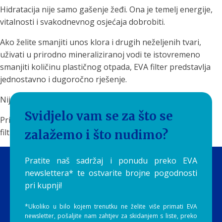
Hidratacija nije samo gašenje žeđi. Ona je temelj energije,
vitalnosti i svakodnevnog osjećaja dobrobiti.
Ako želite smanjiti unos klora i drugih neželjenih tvari,
uživati u prirodno mineraliziranoj vodi te istovremeno
smanjiti količinu plastičnog otpada, EVA filter predstavlja
jednostavno i dugoročno rješenje.
Nije svaka voda ista.
Svidjelo vam se za što se
Priuštite sebi i svojoj obitelji čistu, ukusnu i prirodno
filtriranu vodu svaki dan uz EVA filtere by Aquilia.
zalažemo i što nudimo?
Pratite naš sadržaj i ponudu preko EVA
newslettera* te ostvarite brojne pogodnosti
pri kupnji!
*Ukoliko u bilo kojem trenutku ne želite više primati EVA
newsletter, pošaljite nam zahtjev za skidanjem s liste, preko