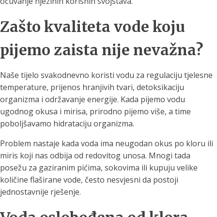
očuvanje njezinih korisnih svojstava.
Zašto kvaliteta vode koju
pijemo zaista nije nevažna?
Naše tijelo svakodnevno koristi vodu za regulaciju tjelesne
temperature, prijenos hranjivih tvari, detoksikaciju
organizma i održavanje energije. Kada pijemo vodu
ugodnog okusa i mirisa, prirodno pijemo više, a time
poboljšavamo hidrataciju organizma.
Problem nastaje kada voda ima neugodan okus po kloru ili
miris koji nas odbija od redovitog unosa. Mnogi tada
posežu za gaziranim pićima, sokovima ili kupuju velike
količine flaširane vode, često nesvjesni da postoji
jednostavnije rješenje.