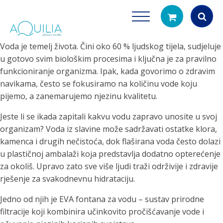
Voda je temelj života. Čini oko 60 % ljudskog tijela, sudjeluje
Products
u gotovo svim biološkim procesima i ključna je za pravilno
search
funkcioniranje organizma. Ipak, kada govorimo o zdravim
navikama, često se fokusiramo na količinu vode koju
pijemo, a zanemarujemo njezinu kvalitetu.
Jeste li se ikada zapitali kakvu vodu zapravo unosite u svoj
organizam? Voda iz slavine može sadržavati ostatke klora,
kamenca i drugih nečistoća, dok flaširana voda često dolazi
u plastičnoj ambalaži koja predstavlja dodatno opterećenje
Tuš glave
Vrčevi za filtrira
za okoliš. Upravo zato sve više ljudi traži održivije i zdravije
rirodno filtriranje vode za tuširanje
Potpuno prijenosno rješenje
rješenje za svakodnevnu hidrataciju.
čistu vodu za pi
Jedno od njih je EVA fontana za vodu – sustav prirodne
filtracije koji kombinira učinkovito pročišćavanje vode i