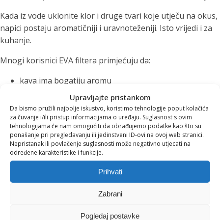
Kada iz vode uklonite klor i druge tvari koje utječu na okus,
napici postaju aromatičniji i uravnoteženiji. Isto vrijedi i za
kuhanje.
Mnogi korisnici EVA filtera primjećuju da:
kava ima bogatiju aromu
čajevi razvijaju puniji okus
Upravljajte pristankom
juhe i umaci postaju ukusniji
Da bismo pružili najbolje iskustvo, koristimo tehnologije poput kolačića
manje se stvara kamenac u kuhalima i aparatima za
za čuvanje i/ili pristup informacijama o uređaju. Suglasnost s ovim
tehnologijama će nam omogućiti da obrađujemo podatke kao što su
kavu
ponašanje pri pregledavanju ili jedinstveni ID-ovi na ovoj web stranici.
Nepristanak ili povlačenje suglasnosti može negativno utjecati na
Na taj način filtrirana voda poboljšava ne samo hidrataciju
određene karakteristike i funkcije.
nego i svakodnevne gastronomske rituale.
Prihvati
Manje plastike, više
Zabrani
održivosti
Pogledaj postavke