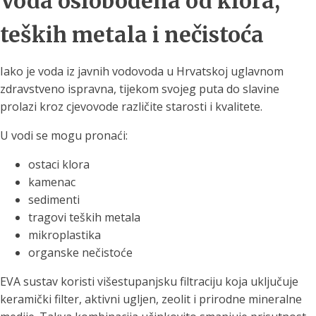
Voda oslobođena od klora,
teških metala i nečistoća
Iako je voda iz javnih vodovoda u Hrvatskoj uglavnom
zdravstveno ispravna, tijekom svojeg puta do slavine
prolazi kroz cjevovode različite starosti i kvalitete.
U vodi se mogu pronaći:
ostaci klora
kamenac
sedimenti
tragovi teških metala
mikroplastika
organske nečistoće
EVA sustav koristi višestupanjsku filtraciju koja uključuje
keramički filter, aktivni ugljen, zeolit i prirodne mineralne