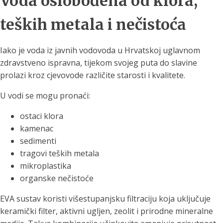
Voda oslobođena od klora,
teških metala i nečistoća
Iako je voda iz javnih vodovoda u Hrvatskoj uglavnom
zdravstveno ispravna, tijekom svojeg puta do slavine
prolazi kroz cjevovode različite starosti i kvalitete.
U vodi se mogu pronaći:
ostaci klora
kamenac
sedimenti
tragovi teških metala
mikroplastika
organske nečistoće
EVA sustav koristi višestupanjsku filtraciju koja uključuje
keramički filter, aktivni ugljen, zeolit i prirodne mineralne