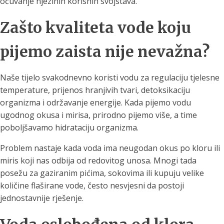
očuvanje njezinih korisnih svojstava.
Zašto kvaliteta vode koju
pijemo zaista nije nevažna?
Naše tijelo svakodnevno koristi vodu za regulaciju tjelesne
temperature, prijenos hranjivih tvari, detoksikaciju
organizma i održavanje energije. Kada pijemo vodu
ugodnog okusa i mirisa, prirodno pijemo više, a time
poboljšavamo hidrataciju organizma.
Problem nastaje kada voda ima neugodan okus po kloru ili
miris koji nas odbija od redovitog unosa. Mnogi tada
posežu za gaziranim pićima, sokovima ili kupuju velike
količine flaširane vode, često nesvjesni da postoji
jednostavnije rješenje.