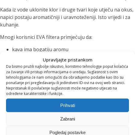
Kada iz vode uklonite klor i druge tvari koje utječu na okus,
napici postaju aromatičniji i uravnoteženiji. Isto vrijedi i za
kuhanje.
Mnogi korisnici EVA filtera primjećuju da:
kava ima bogatiju aromu
čajevi razvijaju puniji okus
Upravljajte pristankom
juhe i umaci postaju ukusniji
Da bismo pružili najbolje iskustvo, koristimo tehnologije poput kolačića
manje se stvara kamenac u kuhalima i aparatima za
za čuvanje i/ili pristup informacijama o uređaju. Suglasnost s ovim
tehnologijama će nam omogućiti da obrađujemo podatke kao što su
kavu
ponašanje pri pregledavanju ili jedinstveni ID-ovi na ovoj web stranici.
Nepristanak ili povlačenje suglasnosti može negativno utjecati na
Na taj način filtrirana voda poboljšava ne samo hidrataciju
određene karakteristike i funkcije.
nego i svakodnevne gastronomske rituale.
Prihvati
Manje plastike, više
Zabrani
održivosti
Pogledaj postavke