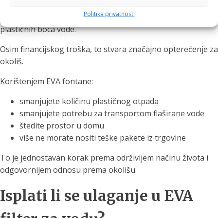
Politika privatnosti
Prosječno kućanstvo tijekom godine potroši stotine
plastičnih boca vode.
Osim financijskog troška, to stvara značajno opterećenje za
okoliš.
Korištenjem EVA fontane:
smanjujete količinu plastičnog otpada
smanjujete potrebu za transportom flaširane vode
štedite prostor u domu
više ne morate nositi teške pakete iz trgovine
To je jednostavan korak prema održivijem načinu života i
odgovornijem odnosu prema okolišu.
Isplati li se ulaganje u EVA