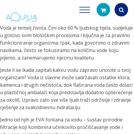
Voda je temelj života. Čini oko 60 % ljudskog tijela, sudjeluje
Products
u gotovo svim biološkim procesima i ključna je za pravilno
search
funkcioniranje organizma. Ipak, kada govorimo o zdravim
navikama, često se fokusiramo na količinu vode koju
pijemo, a zanemarujemo njezinu kvalitetu.
Jeste li se ikada zapitali kakvu vodu zapravo unosite u svoj
organizam? Voda iz slavine može sadržavati ostatke klora,
kamenca i drugih nečistoća, dok flaširana voda često dolazi
u plastičnoj ambalaži koja predstavlja dodatno opterećenje
Tuš glave
Vrčevi za filtrira
za okoliš. Upravo zato sve više ljudi traži održivije i zdravije
rirodno filtriranje vode za tuširanje
Potpuno prijenosno rješenje
rješenje za svakodnevnu hidrataciju.
čistu vodu za pi
Jedno od njih je EVA fontana za vodu – sustav prirodne
filtracije koji kombinira učinkovito pročišćavanje vode i