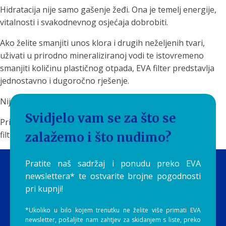
Hidratacija nije samo gašenje žeđi. Ona je temelj energije,
vitalnosti i svakodnevnog osjećaja dobrobiti.
Ako želite smanjiti unos klora i drugih neželjenih tvari,
uživati u prirodno mineraliziranoj vodi te istovremeno
smanjiti količinu plastičnog otpada, EVA filter predstavlja
jednostavno i dugoročno rješenje.
Nije svaka voda ista.
Svidjelo vam se za što se
Priuštite sebi i svojoj obitelji čistu, ukusnu i prirodno
filtriranu vodu svaki dan uz EVA filtere by Aquilia.
zalažemo i što nudimo?
Pratite naš sadržaj i ponudu preko EVA
newslettera* te ostvarite brojne pogodnosti
pri kupnji!
*Ukoliko u bilo kojem trenutku ne želite više primati EVA
newsletter, pošaljite nam zahtjev za skidanjem s liste, preko