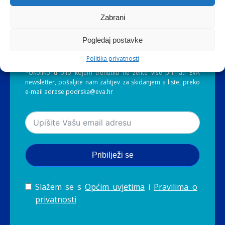
zalažemo i što nudimo?
Zabrani
Pratite naš sadržaj i ponudu preko EVA
newslettera* te ostvarite brojne pogodnosti
Pogledaj postavke
pri kupnji!
Politika privatnosti
*Ukoliko u bilo kojem trenutku ne želite više primati EVA
newsletter, pošaljite nam zahtjev za skidanjem s liste, preko
e-mail adrese podrska@eva.hr
Pribilježi se
Slažem se s
Općim uvjetima
i
Pravilima o
privatnosti