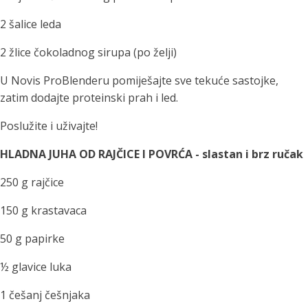
2 šalice leda
2 žlice čokoladnog sirupa (po želji)
U Novis ProBlenderu pomiješajte sve tekuće sastojke,
zatim dodajte proteinski prah i led.
Poslužite i uživajte!
HLADNA JUHA OD RAJČICE I POVRĆA - slastan i brz ručak
250 g rajčice
150 g krastavaca
50 g papirke
½ glavice luka
1 češanj češnjaka