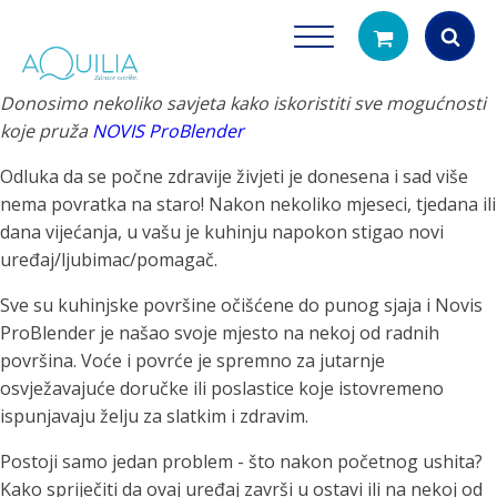
Donosimo nekoliko savjeta kako iskoristiti sve mogućnosti
Products
koje pruža
NOVIS ProBlender
search
Odluka da se počne zdravije živjeti je donesena i sad više
nema povratka na staro! Nakon nekoliko mjeseci, tjedana ili
dana vijećanja, u vašu je kuhinju napokon stigao novi
uređaj/ljubimac/pomagač.
Sve su kuhinjske površine očišćene do punog sjaja i Novis
ProBlender je našao svoje mjesto na nekoj od radnih
Tuš glave
Vrčevi za filtrira
površina. Voće i povrće je spremno za jutarnje
rirodno filtriranje vode za tuširanje
Potpuno prijenosno rješenje
osvježavajuće doručke ili poslastice koje istovremeno
čistu vodu za pi
ispunjavaju želju za slatkim i zdravim.
Postoji samo jedan problem - što nakon početnog ushita?
Kako spriječiti da ovaj uređaj završi u ostavi ili na nekoj od