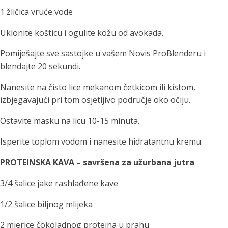
1 žličica vruće vode
Uklonite košticu i ogulite kožu od avokada.
Pomiješajte sve sastojke u vašem Novis ProBlenderu i
blendajte 20 sekundi.
Nanesite na čisto lice mekanom četkicom ili kistom,
izbjegavajući pri tom osjetljivo područje oko očiju.
Ostavite masku na licu 10-15 minuta.
Isperite toplom vodom i nanesite hidratantnu kremu.
PROTEINSKA KAVA – savršena za užurbana jutra
3/4 šalice jake rashlađene kave
1/2 šalice biljnog mlijeka
2 mjerice čokoladnog proteina u prahu