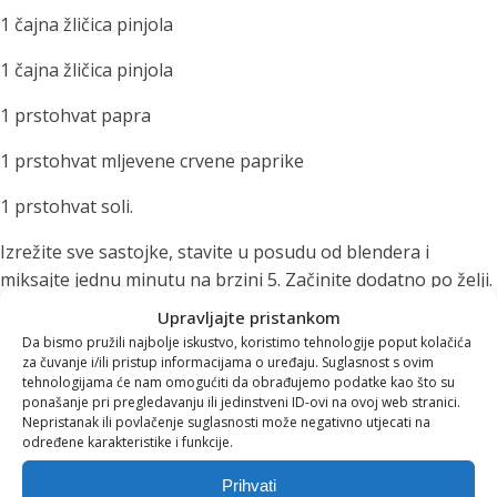
1 čajna žličica pinjola
1 čajna žličica pinjola
1 prstohvat papra
1 prstohvat mljevene crvene paprike
1 prstohvat soli.
Izrežite sve sastojke, stavite u posudu od blendera i
miksajte jednu minutu na brzini 5. Začinite dodatno po želji.
Ova će juha pružiti odličnu okrijepu, uz minimalno suđa.
Upravljajte pristankom
Osim što je niskokaloričan obrok, juhica koja sadrži papriku
Da bismo pružili najbolje iskustvo, koristimo tehnologije poput kolačića
i krastavce, čini čuda za organizam.
za čuvanje i/ili pristup informacijama o uređaju. Suglasnost s ovim
tehnologijama će nam omogućiti da obrađujemo podatke kao što su
ponašanje pri pregledavanju ili jedinstveni ID-ovi na ovoj web stranici.
Nadamo se da smo uspjeli dočarati barem mali dio onoga
Nepristanak ili povlačenje suglasnosti može negativno utjecati na
što
Novis ProBlender
zna i može. Pustite mašti na volju, od
određene karakteristike i funkcije.
Svidjelo vam se za što se
bezalkoholnih koktela pa sve do koje kapi gina ili ruma
Prihvati
ljeto će bit izabavnije i zdravije!