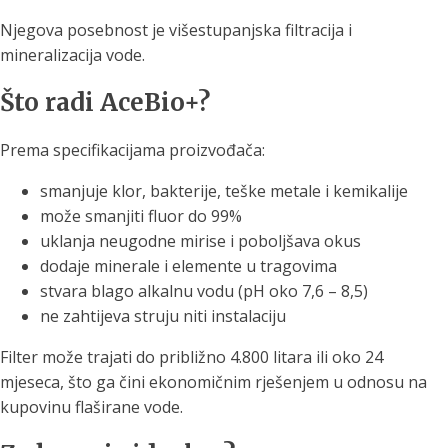
Njegova posebnost je višestupanjska filtracija i
mineralizacija vode.
Što radi AceBio+?
Prema specifikacijama proizvođača:
smanjuje klor, bakterije, teške metale i kemikalije
može smanjiti fluor do 99%
uklanja neugodne mirise i poboljšava okus
dodaje minerale i elemente u tragovima
stvara blago alkalnu vodu (pH oko 7,6 – 8,5)
ne zahtijeva struju niti instalaciju
Filter može trajati do približno 4.800 litara ili oko 24
mjeseca, što ga čini ekonomičnim rješenjem u odnosu na
kupovinu flaširane vode.