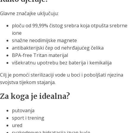
Glavne značajke uključuju:
ploču od 99,99% čistog srebra koja otpušta srebrne
ione
snažne neodimijske magnete
antibakterijski čep od nehrđajućeg čelika
BPA-free Tritan materijal
višekratnu upotrebu bez baterija i kemikalija
Cilj je pomoći sterilizaciji vode u boci i poboljšati njezina
svojstva tijekom stajanja.
Za koga je idealna?
putovanja
sport i trening
ured
svakodnevna hidratacija izvan kuće