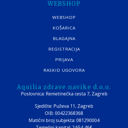
WEBSHOP
WEBSHOP
KOŠARICA
BLAGAJNA
REGISTRACIJA
PRIJAVA
RASKID UGOVORA
Aquilia zdrave navike d.o.o.
Poslovnica: Remetinečka cesta 7, Zagreb
Sjedište: Puževa 11, Zagreb
OIB: 00422368368
Matični broj subjekta: 081290004
Temeljni kapital: 2.654,46€