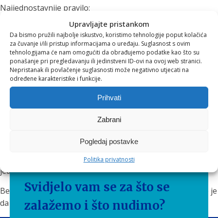
Najjednostavnije pravilo:
Upravljajte pristankom
Za kućanstvo i kuhanje → vrč
Da bismo pružili najbolje iskustvo, koristimo tehnologije poput kolačića
Za kretanje i putovanja → boca
za čuvanje i/ili pristup informacijama o uređaju. Suglasnost s ovim
tehnologijama će nam omogućiti da obrađujemo podatke kao što su
Mnogi korisnici koriste kombinaciju oba proizvoda.
ponašanje pri pregledavanju ili jedinstveni ID-ovi na ovoj web stranici.
Nepristanak ili povlačenje suglasnosti može negativno utjecati na
određene karakteristike i funkcije.
Zaključak: mala promjena
Prihvati
koja čini veliku razliku
Zabrani
Voda je temelj zdravlja, ali kvaliteta vode koju pijemo nije
Pogledaj postavke
uvijek idealna. Srećom, moderna rješenja poput vrčeva i
filtrirajućih boca omogućuju da kvalitetu vode poboljšamo
Politika privatnosti
jednostavno, bez instalacije i komplikacija.
Svidjelo vam se za što se
Bez obzira pijete li vodu kod kuće ili u pokretu, najvažnije je
da je pijete dovoljno i da je što kvalitetnija.
zalažemo i što nudimo?