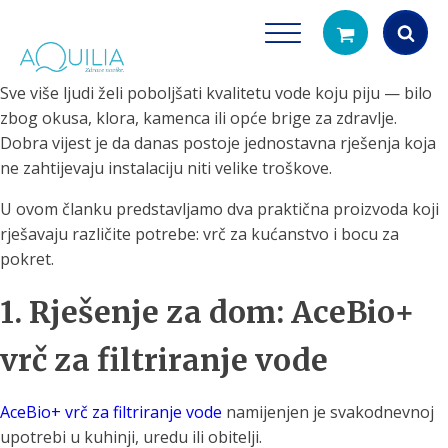
Sve više ljudi želi poboljšati kvalitetu vode koju piju — bilo
Products
zbog okusa, klora, kamenca ili opće brige za zdravlje.
search
Dobra vijest je da danas postoje jednostavna rješenja koja
ne zahtijevaju instalaciju niti velike troškove.
U ovom članku predstavljamo dva praktična proizvoda koji
rješavaju različite potrebe: vrč za kućanstvo i bocu za
pokret.
1. Rješenje za dom: AceBio+
Tuš glave
Vrčevi za filtrira
rirodno filtriranje vode za tuširanje
Potpuno prijenosno rješenje
vrč za filtriranje vode
čistu vodu za pi
AceBio+ vrč za filtriranje vode
namijenjen je svakodnevnoj
upotrebi u kuhinji, uredu ili obitelji.