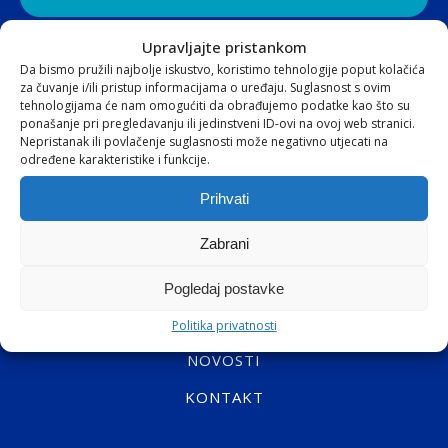
Upravljajte pristankom
Da bismo pružili najbolje iskustvo, koristimo tehnologije poput kolačića
za čuvanje i/ili pristup informacijama o uređaju. Suglasnost s ovim
tehnologijama će nam omogućiti da obrađujemo podatke kao što su
ponašanje pri pregledavanju ili jedinstveni ID-ovi na ovoj web stranici.
NAVIGACIJA
Nepristanak ili povlačenje suglasnosti može negativno utjecati na
određene karakteristike i funkcije.
POČETNA
Prihvati
O NAMA
Zabrani
PARTNERI
ZADOVOLJSTVO KUPACA
Pogledaj postavke
JAMSTVA KVALITETE
Politika privatnosti
NOVOSTI
KONTAKT