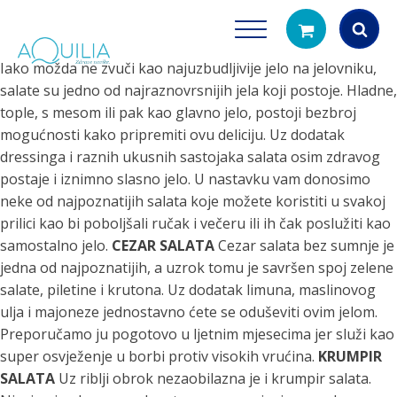
Iako možda ne zvuči kao najuzbudljivije jelo na jelovniku,
salate su jedno od najraznovrsnijih jela koji postoje. Hladne,
Products
search
tople, s mesom ili pak kao glavno jelo, postoji bezbroj
mogućnosti kako pripremiti ovu deliciju. Uz dodatak
dressinga i raznih ukusnih sastojaka salata osim zdravog
postaje i iznimno slasno jelo. U nastavku vam donosimo
neke od najpoznatijih salata koje možete koristiti u svakoj
prilici kao bi poboljšali ručak i večeru ili ih čak poslužiti kao
samostalno jelo.
CEZAR SALATA
Cezar salata bez sumnje je
jedna od najpoznatijih, a uzrok tomu je savršen spoj zelene
Tuš glave
Vrčevi za filtrira
salate, piletine i krutona. Uz dodatak limuna, maslinovog
rirodno filtriranje vode za tuširanje
Potpuno prijenosno rješenje
ulja i majoneze jednostavno ćete se oduševiti ovim jelom.
čistu vodu za pi
Preporučamo ju pogotovo u ljetnim mjesecima jer služi kao
super osvježenje u borbi protiv visokih vrućina.
KRUMPIR
SALATA
Uz riblji obrok nezaobilazna je i krumpir salata.