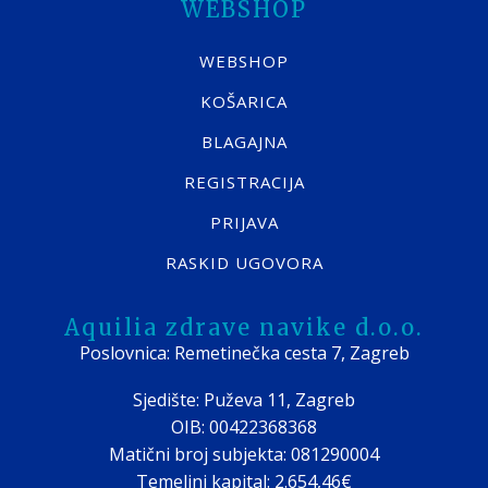
WEBSHOP
WEBSHOP
KOŠARICA
BLAGAJNA
REGISTRACIJA
PRIJAVA
RASKID UGOVORA
Aquilia zdrave navike d.o.o.
Poslovnica: Remetinečka cesta 7, Zagreb
Sjedište: Puževa 11, Zagreb
OIB: 00422368368
Matični broj subjekta: 081290004
Temeljni kapital: 2.654,46€