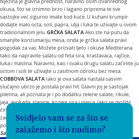
Njezina je glavna prednost, naravno osim izvanrednog
okusa, što se iznimno brzo i lagano priprema te sve
sastojke već sigurno imate kod kuće. U kuhani krumpir
dodajte malo octa, soli, papra, ulja i luka te uživajte u ovom
tradicionalnom jelu.
GRČKA SALATA
Ako ste na putu da
smanjite konzumaciju mesa, onda je grčka salata pravi
pogodak za vas. Možete prizvati ljeto i okuse Mediterana
tako da napravite salatu od feta sira, krastavaca, rajčice,
luka i maslina. Naravno, kao i svaku drugu salatu začinite ju
octom i soli te uživajte u zasitnom obroku bez mesa.
COBBOVA SALATA
Iako je ova salata nastala sasvim
slučajno ubrzo je postala pravi hit. Glavni joj je sastojak
piletina, ali poznata je i po dodatku zelene salate, rikule,
jaja, avokada, slanine, kozjeg sira i vlasca. Iako se možda
čini malo neobična, preporučamo vam da nikako ne
Svidjelo vam se za što se
zaobilazite ovu salatu te vam jamčimo da će ona uskoro
postati stalan obrok na vašem meniju.
Tekst napisala:
zalažemo i što nudimo?
Sara Terzić