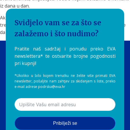
iz dana u dan.
Ako želite da tuširanje bude više od rutine i postane
Svidjelo vam se za što se
trenutak opuštanja te njege kože i kose, možda je vrijeme
da obratite pažnju na ono što dolazi iz vaše tuš glave.
zalažemo i što nudimo?
Pratite naš sadržaj i ponudu preko EVA
newslettera* te ostvarite brojne pogodnosti
pri kupnji!
*Ukoliko u bilo kojem trenutku ne želite više primati EVA
newsletter, pošaljite nam zahtjev za skidanjem s liste, preko
e-mail adrese podrska@eva.hr
Pribilježi se