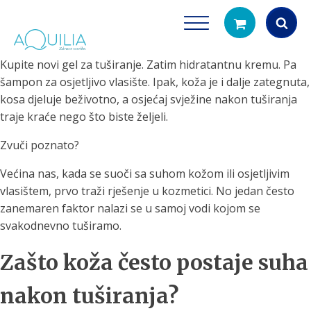
Kupite novi gel za tuširanje. Zatim hidratantnu kremu. Pa
Products
šampon za osjetljivo vlasište. Ipak, koža je i dalje zategnuta,
search
kosa djeluje beživotno, a osjećaj svježine nakon tuširanja
traje kraće nego što biste željeli.
Zvuči poznato?
Većina nas, kada se suoči sa suhom kožom ili osjetljivim
vlasištem, prvo traži rješenje u kozmetici. No jedan često
zanemaren faktor nalazi se u samoj vodi kojom se
Tuš glave
Vrčevi za filtrira
svakodnevno tuširamo.
rirodno filtriranje vode za tuširanje
Potpuno prijenosno rješenje
čistu vodu za pi
Zašto koža često postaje suha
nakon tuširanja?