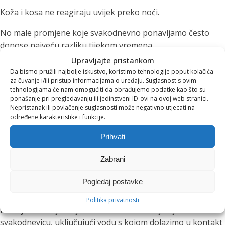
Koža i kosa ne reagiraju uvijek preko noći.
No male promjene koje svakodnevno ponavljamo često
donose najveću razliku tijekom vremena.
Upravljajte pristankom
Baš kao što pazimo što jedemo ili kakvu vodu pijemo, vrijedi
Da bismo pružili najbolje iskustvo, koristimo tehnologije poput kolačića
razmisliti i o vodi kojom se svakodnevno tuširamo.
za čuvanje i/ili pristup informacijama o uređaju. Suglasnost s ovim
tehnologijama će nam omogućiti da obrađujemo podatke kao što su
Jer ponekad se odgovor na pitanje "zašto mi je koža stalno
ponašanje pri pregledavanju ili jedinstveni ID-ovi na ovoj web stranici.
Nepristanak ili povlačenje suglasnosti može negativno utjecati na
suha?" ne nalazi u novoj kremi, nego u nečemu što
određene karakteristike i funkcije.
svakodnevno koristimo, a rijetko primjećujemo – vodi.
Prihvati
Zaključak
Zabrani
Kvalitetna njega kože ne počinje nužno na polici s
Pogledaj postavke
kozmetikom.
Politika privatnosti
Počinje razumijevanjem svih čimbenika koji utječu na našu
svakodnevicu, uključujući vodu s kojom dolazimo u kontakt