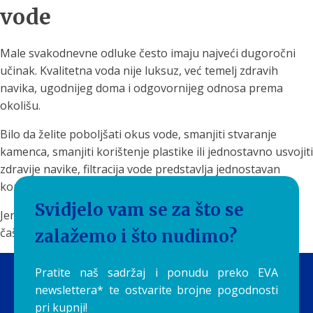
vode
Male svakodnevne odluke često imaju najveći dugoročni
učinak. Kvalitetna voda nije luksuz, već temelj zdravih
navika, ugodnijeg doma i odgovornijeg odnosa prema
okolišu.
Bilo da želite poboljšati okus vode, smanjiti stvaranje
kamenca, smanjiti korištenje plastike ili jednostavno usvojiti
zdravije navike, filtracija vode predstavlja jednostavan
korak prema kvalitetnijem životu.
Svidjelo vam se za što se
Jer ponekad promjena ne počinje velikim odlukama – već
čašom dobre vode.
zalažemo i što nudimo?
Pratite naš sadržaj i ponudu preko EVA
newslettera* te ostvarite brojne pogodnosti
pri kupnji!