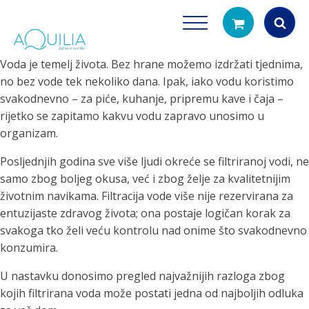
Voda je temelj života. Bez hrane možemo izdržati tjednima,
Products
no bez vode tek nekoliko dana. Ipak, iako vodu koristimo
search
svakodnevno – za piće, kuhanje, pripremu kave i čaja –
rijetko se zapitamo kakvu vodu zapravo unosimo u
organizam.
Posljednjih godina sve više ljudi okreće se filtriranoj vodi, ne
samo zbog boljeg okusa, već i zbog želje za kvalitetnijim
životnim navikama. Filtracija vode više nije rezervirana za
entuzijaste zdravog života; ona postaje logičan korak za
Tuš glave
Vrčevi za filtrira
svakoga tko želi veću kontrolu nad onime što svakodnevno
rirodno filtriranje vode za tuširanje
Potpuno prijenosno rješenje
konzumira.
čistu vodu za pi
U nastavku donosimo pregled najvažnijih razloga zbog
kojih filtrirana voda može postati jedna od najboljih odluka