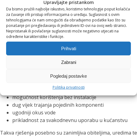
Upravljajte pristankom
Da bismo pružili najbolje iskustvo, koristimo tehnologije poput kolačića
filtre za vodu?
za čuvanje i/ili pristup informacijama o uređaju. Suglasnost s ovim
tehnologijama će nam omogućiti da obrađujemo podatke kao što su
ponašanje pri pregledavanju ili jedinstveni ID-ovi na ovoj web stranici.
Među najpoznatijim rješenjima za kućnu filtraciju nalaze se
Nepristanak ili povlačenje suglasnosti može negativno utjecati na
EVA sustavi za filtraciju vode.
određene karakteristike i funkcije.
Prihvati
Njihova popularnost temelji se na višestupanjskoj filtraciji
koja kombinira različite medije za poboljšanje kvalitete
Zabrani
vode.
Pogledaj postavke
Korisnici posebno cijene:
Politika privatnosti
jednostavno korištenje
mogućnost korištenja bez instalacije
dug vijek trajanja pojedinih komponenti
ugodniji okus vode
prikladnost za svakodnevnu uporabu u kućanstvu
Takva rješenja posebno su zanimljiva obiteljima, uredima te