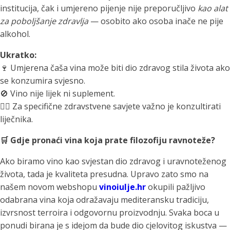
institucija, čak i umjereno pijenje nije preporučljivo
kao alat
za poboljšanje zdravlja
— osobito ako osoba inače ne pije
alkohol.
Ukratko:
🍷 Umjerena čaša vina može biti dio zdravog stila života ako
se konzumira svjesno.
🚫 Vino nije lijek ni suplement.
👩‍⚕️ Za specifične zdravstvene savjete važno je konzultirati
liječnika.
🛒 Gdje pronaći vina koja prate filozofiju ravnoteže?
Ako biramo vino kao svjestan dio zdravog i uravnoteženog
života, tada je kvaliteta presudna. Upravo zato smo na
našem novom webshopu
vinoiulje.hr
okupili pažljivo
odabrana vina koja odražavaju mediteransku tradiciju,
izvrsnost terroira i odgovornu proizvodnju. Svaka boca u
ponudi birana je s idejom da bude dio cjelovitog iskustva —