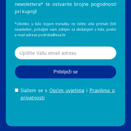
newslettera* te ostvarite brojne pogodnosti
pri kupnji!
*Ukoliko u bilo kojem trenutku ne želite više primati EVA
newsletter, pošaljite nam zahtjev za skidanjem s liste, preko
e-mail adrese podrska@eva.hr
Pribilježi se
Slažem se s
Općim uvjetima
i
Pravilima o
privatnosti