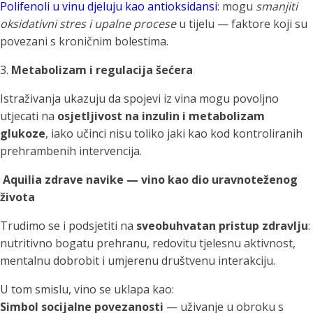
Polifenoli u vinu djeluju kao antioksidansi
: mogu
smanjiti
oksidativni stres i upalne procese
u tijelu — faktore koji su
povezani s kroničnim bolestima.
3.
Metabolizam i regulacija šećera
Istraživanja ukazuju da spojevi iz vina mogu povoljno
utjecati na
osjetljivost na inzulin i metabolizam
glukoze
, iako učinci nisu toliko jaki kao kod kontroliranih
prehrambenih intervencija.
Aquilia zdrave navike — vino kao dio uravnoteženog
života
Trudimo se i podsjetiti na
sveobuhvatan pristup zdravlju
:
nutritivno bogatu prehranu, redovitu tjelesnu aktivnost,
mentalnu dobrobit i umjerenu društvenu interakciju.
U tom smislu, vino se uklapa kao:
Simbol socijalne povezanosti
— uživanje u obroku s