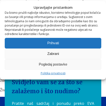
uz kvalitetan obrok, dobro društvo i filozofiju umjerenosti
Upravljajte pristankom
koju promiču Aquilia zdrave navike. Jer kada već uživamo,
Da bismo pružili najbolje iskustvo, koristimo tehnologije poput kolačića
biramo najbolje
za čuvanje i/ili pristup informacijama o uređaju. Suglasnost s ovim
tehnologijama će nam omogućiti da obrađujemo podatke kao što su
Zaključak
ponašanje pri pregledavanju ili jedinstveni ID-ovi na ovoj web stranici.
Nepristanak ili povlačenje suglasnosti može negativno utjecati na
određene karakteristike i funkcije.
Vino, posebno u umjerenim količinama, može imati
antioksidativne i potencijalno kardioprotektivne
Prihvati
učinke
zahvaljujući spojevima poput resveratrola. No
ključ
je u umjerenosti
, u kontekstu
zdrave prehrane i životnih
Zabrani
navika
.
Pogledaj postavke
Vino može postati
svjestan izbor užitka
, umjesto
Politika privatnosti
nepromišljene navike i to s punim poštovanjem prema
zdravlju, tijelu i životnoj ravnoteži.
Svidjelo vam se za što se
Živjeli! I to pametno, umjereno i s okusom! 🍷
zalažemo i što nudimo?
Pratite naš sadržaj i ponudu preko EVA