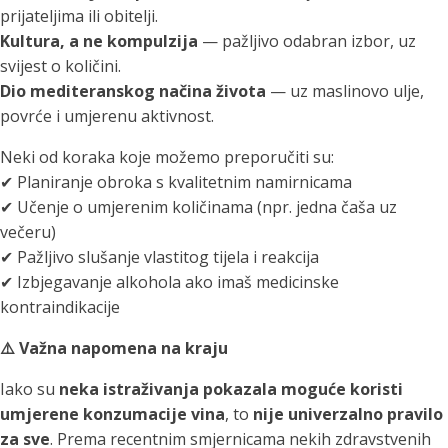
prijateljima ili obitelji.
Kultura, a ne kompulzija
— pažljivo odabran izbor, uz
svijest o količini.
Dio mediteranskog načina života
— uz maslinovo ulje,
povrće i umjerenu aktivnost.
Neki od koraka koje možemo preporučiti su:
✔ Planiranje obroka s kvalitetnim namirnicama
✔ Učenje o umjerenim količinama (npr. jedna čaša uz
večeru)
✔ Pažljivo slušanje vlastitog tijela i reakcija
✔ Izbjegavanje alkohola ako imaš medicinske
kontraindikacije
⚠️ Važna napomena na kraju
Iako su
neka istraživanja pokazala moguće koristi
umjerene konzumacije vina
, to
nije univerzalno pravilo
za sve
. Prema recentnim smjernicama nekih zdravstvenih