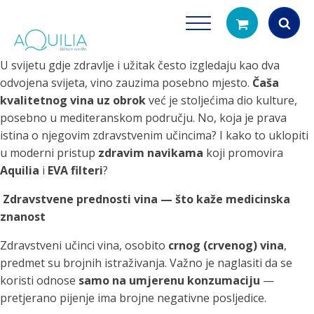
U svijetu gdje zdravlje i užitak često izgledaju kao dva
Products
odvojena svijeta, vino zauzima posebno mjesto.
Čaša
search
kvalitetnog vina uz obrok
već je stoljećima dio kulture,
posebno u mediteranskom području. No, koja je prava
istina o njegovim zdravstvenim učincima? I kako to uklopiti
u moderni pristup
zdravim navikama
koji promovira
Aquilia
i
EVA filteri
?
Zdravstvene prednosti vina — što kaže medicinska
znanost
Tuš glave
Vrčevi za filtrira
rirodno filtriranje vode za tuširanje
Potpuno prijenosno rješenje
Zdravstveni učinci vina, osobito
crnog (crvenog) vina
,
čistu vodu za pi
predmet su brojnih istraživanja. Važno je naglasiti da se
koristi odnose
samo na umjerenu konzumaciju
—
pretjerano pijenje ima brojne negativne posljedice.