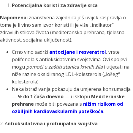
Potencijalna koristi za zdravlje srca
Napomena:
znanstvena zajednica još uvijek raspravlja o
tome je li vino sam izvor koristi ili je više „indikator“
zdravijih stilova života (mediteranska prehrana, tjelesna
aktivnost, socijalna uključenost).
Crno vino sadrži
antocijane i resveratrol
, vrste
polifenola s antioksidativnim svojstvima. Ovi spojevi
mogu
pomoći u zaštiti stanica krvnih žila
i utjecati na
niže razine oksidiranog LDL-kolesterola („lošeg“
kolesterola).
Neka istraživanja pokazuju da umjerena konzumacija
—
½ do 1 čaša dnevno
— u sklopu
Mediteranske
prehrane
može biti povezana s
nižim rizikom od
ozbiljnih kardiovaskularnih poteškoća
.
2. A
ntioksidativna i protuupalna svojstva