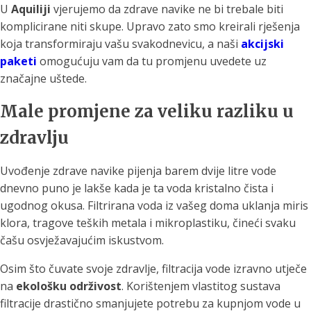
U
Aquiliji
vjerujemo da zdrave navike ne bi trebale biti
komplicirane niti skupe. Upravo zato smo kreirali rješenja
koja transformiraju vašu svakodnevicu, a naši
akcijski
paketi
omogućuju vam da tu promjenu uvedete uz
značajne uštede.
Male promjene za veliku razliku u
zdravlju
Uvođenje zdrave navike pijenja barem dvije litre vode
dnevno puno je lakše kada je ta voda kristalno čista i
ugodnog okusa. Filtrirana voda iz vašeg doma uklanja miris
klora, tragove teških metala i mikroplastiku, čineći svaku
čašu osvježavajućim iskustvom.
Osim što čuvate svoje zdravlje, filtracija vode izravno utječe
na
ekološku održivost
. Korištenjem vlastitog sustava
filtracije drastično smanjujete potrebu za kupnjom vode u