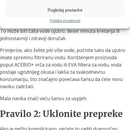
navikom
Pogledaj postavke
Umjesto da mijenjate sve, odaberite jednu stvar.
Politika privatnosti
To može biti čaša vode ujutro, deset minuta kretanja ili
jednostavniji i zdraviji doručak.
Primjerice, ako želite piti više vode, počnite tako da ujutro
imate spremnu filtriranu vodu. Korištenjem proizvoda
poput ACEBIO+ vrča za vodu ili EVA filtera za vodu, voda
postaje ugodnijeg okusa i lakša za svakodnevnu
konzumaciju, što značajno povećava šansu da ćete novu
naviku zadržati.
Mala navika znači veću šansu za uspjeh.
Pravilo 2: Uklonite prepreke
Ako je nešto komplicirano, nećete to raditi dugoročno.