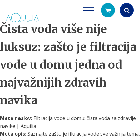
Čista voda više nije
Products
search
luksuz: zašto je filtracija
vode u domu jedna od
najvažnijih zdravih
navika
Tuš glave
Vrčevi za filtrira
rirodno filtriranje vode za tuširanje
Potpuno prijenosno rješenje
čistu vodu za pi
Meta naslov:
Filtracija vode u domu: čista voda za zdravije
navike | Aquilia
Meta opis:
Saznajte zašto je filtracija vode sve važnija tema,