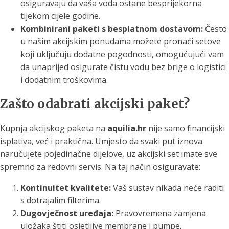
osiguravaju da vaša voda ostane besprijekorna
tijekom cijele godine.
Kombinirani paketi s besplatnom dostavom:
Često
u našim akcijskim ponudama možete pronaći setove
koji uključuju dodatne pogodnosti, omogućujući vam
da unaprijed osigurate čistu vodu bez brige o logistici
i dodatnim troškovima.
Zašto odabrati akcijski paket?
Kupnja akcijskog paketa na
aquilia.hr
nije samo financijski
isplativa, već i praktična. Umjesto da svaki put iznova
naručujete pojedinačne dijelove, uz akcijski set imate sve
spremno za redovni servis. Na taj način osiguravate:
Kontinuitet kvalitete:
Vaš sustav nikada neće raditi
s dotrajalim filterima.
Dugovječnost uređaja:
Pravovremena zamjena
uložaka štiti osjetljive membrane i pumpe.