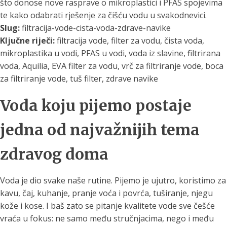
što donose nove rasprave o mikroplastici i PFAS spojevima
te kako odabrati rješenje za čišću vodu u svakodnevici.
Slug:
filtracija-vode-cista-voda-zdrave-navike
Ključne riječi:
filtracija vode, filter za vodu, čista voda,
mikroplastika u vodi, PFAS u vodi, voda iz slavine, filtrirana
voda, Aquilia, EVA filter za vodu, vrč za filtriranje vode, boca
za filtriranje vode, tuš filter, zdrave navike
Voda koju pijemo postaje
jedna od najvažnijih tema
zdravog doma
Voda je dio svake naše rutine. Pijemo je ujutro, koristimo za
kavu, čaj, kuhanje, pranje voća i povrća, tuširanje, njegu
kože i kose. I baš zato se pitanje kvalitete vode sve češće
vraća u fokus: ne samo među stručnjacima, nego i među