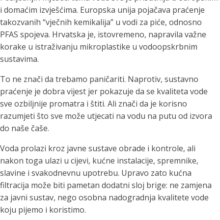
i domaćim izvješćima. Europska unija pojačava praćenje
takozvanih “vječnih kemikalija” u vodi za piće, odnosno
PFAS spojeva. Hrvatska je, istovremeno, napravila važne
korake u istraživanju mikroplastike u vodoopskrbnim
sustavima.
To ne znači da trebamo paničariti. Naprotiv, sustavno
praćenje je dobra vijest jer pokazuje da se kvaliteta vode
sve ozbiljnije promatra i štiti. Ali znači da je korisno
razumjeti što sve može utjecati na vodu na putu od izvora
do naše čaše.
Voda prolazi kroz javne sustave obrade i kontrole, ali
nakon toga ulazi u cijevi, kućne instalacije, spremnike,
slavine i svakodnevnu upotrebu. Upravo zato kućna
filtracija može biti pametan dodatni sloj brige: ne zamjena
za javni sustav, nego osobna nadogradnja kvalitete vode
koju pijemo i koristimo.