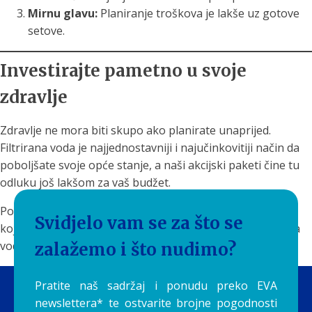
Mirnu glavu:
Planiranje troškova je lakše uz gotove
setove.
Investirajte pametno u svoje
zdravlje
Zdravlje ne mora biti skupo ako planirate unaprijed.
Filtrirana voda je najjednostavniji i najučinkovitiji način da
poboljšate svoje opće stanje, a naši akcijski paketi čine tu
odluku još lakšom za vaš budžet.
Posjetite našu kategoriju
akcijski paketi
i odaberite set
Svidjelo vam se za što se
koji najbolje odgovara vašem sustavu filtracije. Neka čista
voda postane vaša najdraža zdrava navika!
zalažemo i što nudimo?
Pratite naš sadržaj i ponudu preko EVA
newslettera* te ostvarite brojne pogodnosti