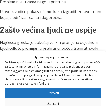
Problem nije u vama nego u pristupu.
U ovom vodiču pokazat ćemo kako izgraditi zdravu rutinu
koja je održiva, realna i dugoročna.
Zašto većina ljudi ne uspije
Najčešća greška je pokušaj velikih promjena odjednom.
Ljudi odluče promijeniti prehranu, početi trenirati svaki
dan, buditi se ranije, piti više vode i smanjiti stres u isto
Upravljajte pristankom
vrijeme.
Da bismo pružili najbolje iskustvo, koristimo tehnologije poput kolačića
za čuvanje i/ili pristup informacijama o uređaju. Suglasnost s ovim
Takav pristup brzo dovodi do preopterećenja.
tehnologijama će nam omogućiti da obrađujemo podatke kao što su
ponašanje pri pregledavanju ili jedinstveni ID-ovi na ovoj web stranici.
Zdrava rutina ne gradi se velikim skokovima nego malim,
Nepristanak ili povlačenje suglasnosti može negativno utjecati na
određene karakteristike i funkcije.
dosljednim koracima.
Prihvati
Pravilo 1: Krenite s jednom
Zabrani