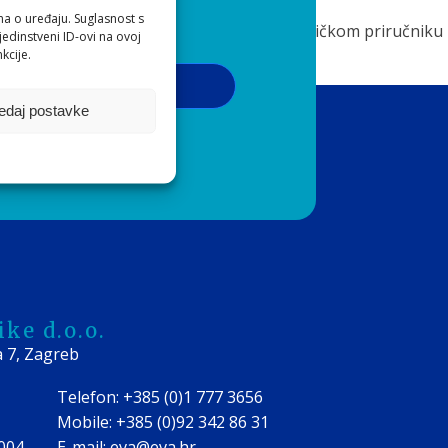
ma o uređaju. Suglasnost s
na prethodnoj stranici kao i u svakom korisničkom priručniku
edinstveni ID-ovi na ovoj
kcije.
Pribilježi se
edaj postavke
 o privatnosti
ke d.o.o.
a 7, Zagreb
Telefon: +385 (0)1 777 3656
Mobile: +385 (0)92 342 86 31
0004
E-mail: eva@eva.hr