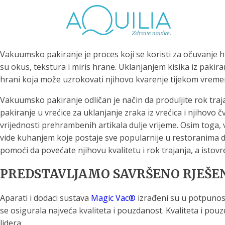
Vakuumsko pakiranje je proces koji se koristi za očuvanje 
su okus, tekstura i miris hrane. Uklanjanjem kisika iz pakir
hrani koja može uzrokovati njihovo kvarenje tijekom vreme
Vakuumsko pakiranje odličan je način da produljite rok traj
pakiranje u vrećice za uklanjanje zraka iz vrećica i njihovo 
Tuš glave
Vrčevi za filtriranje
Boce 
vrijednosti prehrambenih artikala dulje vrijeme. Osim toga
vode
irodno filtriranje vode za
vide kuhanjem koje postaje sve popularnije u restoranima d
tuširanje
Potpuno prijenosno rješenje
Potpuno
pomoći da povećate njihovu kvalitetu i rok trajanja, a istov
za sigurnu i čistu vodu za piće
za sigur
PREDSTAVLJAMO SAVRŠENO RJEŠENJ
Aparati i dodaci sustava
Magic Vac®
izrađeni su u potpunosti
se osigurala najveća kvaliteta i pouzdanost. Kvaliteta i pouz
lidera..