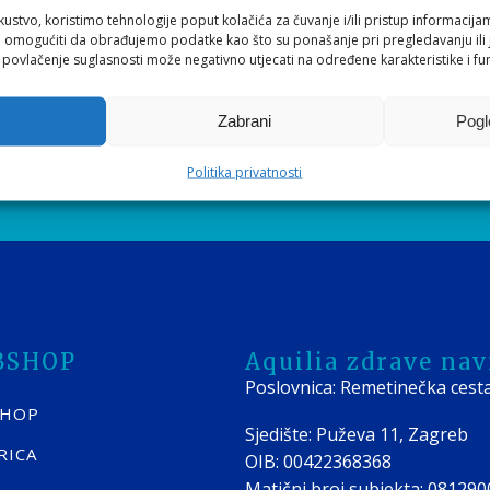
se zalažemo i što nudimo?
kustvo, koristimo tehnologije poput kolačića za čuvanje i/ili pristup informacija
va i osiguravaju vrijeme čuvanja hrane objavljeno u tablici 
omogućiti da obrađujemo podatke kao što su ponašanje pri pregledavanju ili j
i povlačenje suglasnosti može negativno utjecati na određene karakteristike i fun
VA newslettera*
nji!
Zabrani
Pogl
ti EVA newsletter,
Slažem se s
Općim uvjetima
i
Pravilima
Politika privatnosti
-mail adrese
BSHOP
Aquilia zdrave navi
Poslovnica: Remetinečka cest
SHOP
Sjedište: Puževa 11, Zagreb
RICA
OIB: 00422368368
Matični broj subjekta: 08129