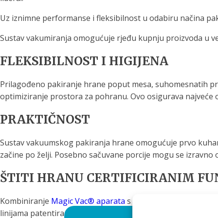
Uz iznimne performanse i fleksibilnost u odabiru načina pa
Sustav vakumiranja omogućuje rjeđu kupnju proizvoda u veći
FLEKSIBILNOST I HIGIJENA
Prilagođeno pakiranje hrane poput mesa, suhomesnatih proi
optimiziranje prostora za pohranu. Ovo osigurava najveće oč
PRAKTIČNOST
Sustav vakuumskog pakiranja hrane omogućuje prvo kuhanje već
začine po želji. Posebno sačuvane porcije mogu se izravno ot
ŠTITI HRANU CERTIFICIRANIM F
Kombiniranje
Magic Vac® aparata
s originalnim Magic Vac® 
linijama patentiranog materijala za vrećice i role Magic Vac