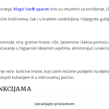
kiranja,
Magic Vac® aparati
vrlo su intuitivni za korištenje,
m količinama, čak i u kratkim razdobljima. Izbjegnite gubl
zvoda, sira, gotove hrane, riže, tjestenine i keksa pomoć
uvanje u higijenski idealnim uvjetima, eliminirajući unakrs
e količine hrane, koji zatim možete podijeliti na dijelove i
opiti kuhanjem ili u mikrovalnoj pećnici.
UNKCIJAMA
dodacima rezultira sustavom pakiranja koji jamči maksimalnu
Upravljajte pristankom
®.