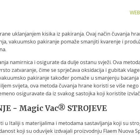
WEB
hrane uklanjanjem kisika iz pakiranja. Ovaj način čuvanja h
anja, vakuumsko pakiranje pomaže smanjiti kvarenje i produžit
na.
anja namirnica i osigurate da dulje ostanu svježi. Ova meto
čvrsto zatvaranje, čime se sprječava oksidacija i gubitak vla
za filtriranje
Zamjenski dijelovi
Akcijs
, vakuumsko pakiranje također pomaže u smanjenju bacanja h
vode
Zamjenski dijelovi za naše
Proizvo
iljem svijeta, ova metoda čuvanja hrane koristi se više neg
proizvode
 prijenosno rješenje
remeno osiguravate da iz svakog sastojka koji koristite izvl
nu i čistu vodu za piće
E - Magic Vac® STROJEVE
 u Italiji s materijalima i metodama sastavljanja koji su str
danost koji su oduvijek izdvajali proizvodnju Flaem Nuova SpA