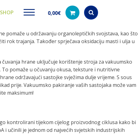
SHOP
0,00
€
rane pomaže u održavanju organoleptičkih svojstava, kao što
Products
search
i rok trajanja. Također sprječava oksidaciju masti i ulja u
da čuvanja hrane uključuje korištenje stroja za vakuumsko
ge. To pomaže u očuvanju okusa, teksture i nutritivne
ki paketi
Ugradbeni filteri za
Dezinfe
rane održavajući sastojke svježima dulje vrijeme. S sous
vodu
di na akciji
Kod nas pronađ
o ikad prije. Vakuumsko pakiranje vaših sastojaka može vam
dezinfekciju 
Učinkovito filtriranje vode iz
ačite maksimum!
vodovodne mreže
ogo kontrolirani tijekom cijelog proizvodnog ciklusa kako bi
 i učinili je jednom od najvećih svjetskih industrijskih