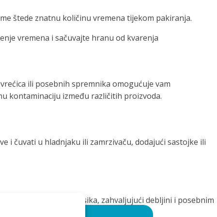
 čime štede znatnu količinu vremena tijekom pakiranja.
jenje vremena i sačuvajte hranu od kvarenja
u vrećica ili posebnih spremnika omogućuje vam
nu kontaminaciju između različitih proizvoda.
 čuvati u hladnjaku ili zamrzivaču, dodajući sastojke ili
 ekstrakciju zraka/kisika, zahvaljujući debljini i posebnim