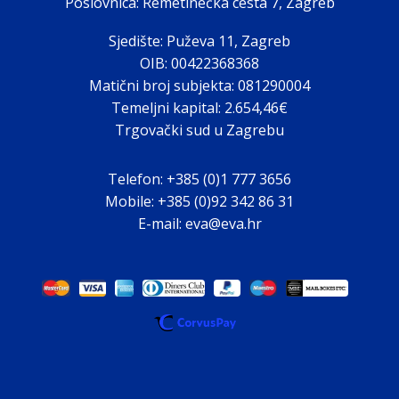
Poslovnica: Remetinečka cesta 7, Zagreb
Sjedište: Puževa 11, Zagreb
OIB: 00422368368
Matični broj subjekta: 081290004
Temeljni kapital: 2.654,46€
Trgovački sud u Zagrebu
Telefon: +385 (0)1 777 3656
Mobile: +385 (0)92 342 86 31
E-mail: eva@eva.hr