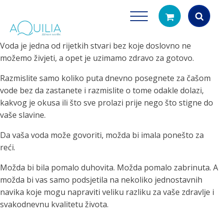
Voda je jedna od rijetkih stvari bez koje doslovno ne
Products
možemo živjeti, a opet je uzimamo zdravo za gotovo.
search
Razmislite samo koliko puta dnevno posegnete za čašom
vode bez da zastanete i razmislite o tome odakle dolazi,
kakvog je okusa ili što sve prolazi prije nego što stigne do
vaše slavine.
Da vaša voda može govoriti, možda bi imala ponešto za
reći.
Tuš glave
Vrčevi za filtrira
Možda bi bila pomalo duhovita. Možda pomalo zabrinuta. A
rirodno filtriranje vode za tuširanje
Potpuno prijenosno rješenje
možda bi vas samo podsjetila na nekoliko jednostavnih
čistu vodu za pi
navika koje mogu napraviti veliku razliku za vaše zdravlje i
svakodnevnu kvalitetu života.