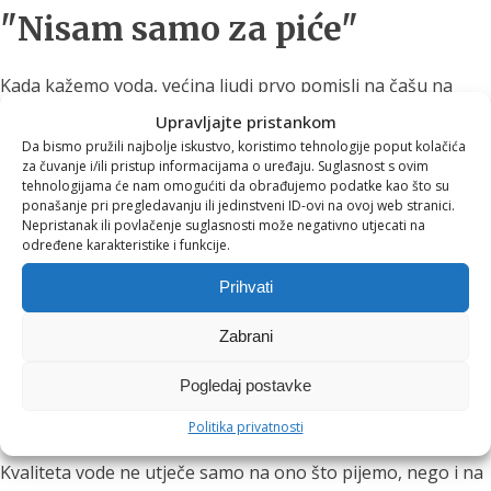
"Nisam samo za piće"
Kada kažemo voda, većina ljudi prvo pomisli na čašu na
stolu.
Upravljajte pristankom
Da bismo pružili najbolje iskustvo, koristimo tehnologije poput kolačića
Ali voda je prisutna u gotovo svakom dijelu našeg dana.
za čuvanje i/ili pristup informacijama o uređaju. Suglasnost s ovim
tehnologijama će nam omogućiti da obrađujemo podatke kao što su
Tuširanje.
ponašanje pri pregledavanju ili jedinstveni ID-ovi na ovoj web stranici.
Nepristanak ili povlačenje suglasnosti može negativno utjecati na
određene karakteristike i funkcije.
Kuhanje.
Prihvati
Pranje voća i povrća.
Priprema kave ili čaja.
Zabrani
Njega kože.
Pogledaj postavke
Pranje zubi.
Politika privatnosti
Kvaliteta vode ne utječe samo na ono što pijemo, nego i na