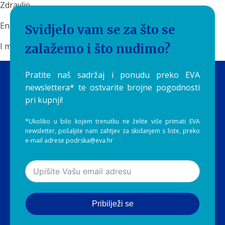
Zdravlje.
Energija.
Svidjelo vam se za što se
I mali svakodnevni ritual koji često podcjenjujemo.
zalažemo i što nudimo?
Pratite naš sadržaj i ponudu preko EVA
newslettera* te ostvarite brojne pogodnosti
pri kupnji!
*Ukoliko u bilo kojem trenutku ne želite više primati EVA
newsletter, pošaljite nam zahtjev za skidanjem s liste, preko
e-mail adrese podrska@eva.hr
Pribilježi se