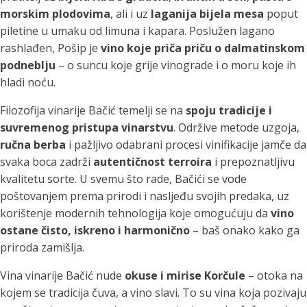
morskim plodovima
, ali i uz
laganija bijela mesa
poput
piletine u umaku od limuna i kapara. Poslužen lagano
rashlađen, Pošip je
vino koje priča priču o dalmatinskom
podneblju
– o suncu koje grije vinograde i o moru koje ih
hladi noću.
Filozofija vinarije Bačić temelji se na
spoju tradicije i
suvremenog pristupa vinarstvu
. Održive metode uzgoja,
ručna berba
i pažljivo odabrani procesi vinifikacije jamče da
svaka boca zadrži
autentičnost terroira
i prepoznatljivu
kvalitetu sorte. U svemu što rade, Bačići se vode
poštovanjem prema prirodi i nasljeđu svojih predaka, uz
korištenje modernih tehnologija koje omogućuju da
vino
ostane čisto, iskreno i harmonično
– baš onako kako ga
priroda zamišlja.
Vina vinarije Bačić nude
okuse i mirise Korčule
– otoka na
kojem se tradicija čuva, a vino slavi. To su vina koja pozivaju