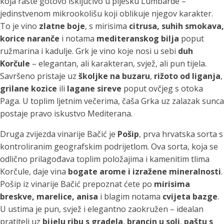
koja raste gotovo isključivo u pijesku Lumbarde –
jedinstvenom mikrookolišu koji oblikuje njegov karakter.
To je vino
zlatne boje
, s mirisima
citrusa, suhih smokava,
korice naranče
i notama
mediteranskog bilja
poput
ružmarina i kadulje. Grk je vino koje nosi u sebi
duh
Korčule
– elegantan, ali karakteran, svjež, ali pun tijela.
Savršeno pristaje uz
školjke na buzaru
,
rižoto od liganja
,
grilane kozice
ili
lagane sireve
poput ovčjeg s otoka
Paga. U toplim ljetnim večerima, čaša Grka uz zalazak sunca
postaje pravo iskustvo Mediterana.
Druga zvijezda vinarije Bačić je
Pošip
, prva hrvatska sorta s
kontroliranim geografskim podrijetlom. Ova sorta, koja se
odlično prilagođava toplim položajima i kamenitim tlima
Korčule, daje vina
bogate arome i izražene mineralnosti
.
Pošip iz vinarije Bačić prepoznat ćete po
mirisima
breskve, marelice, anisa
i blagim notama
cvijeta bazge
.
U ustima je pun, svjež i elegantno zaokružen – idealan
pratitelj uz
bijelu ribu s gradela
,
brancin u soli
,
paštu s