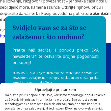
na uživanje, razgovor i povezanost – jer svaka čaša nosi u
sebi djelić mora, kamena i sunca. Otkrijte njihovu priču i
dopustite da vas Grk i Pošip povedu na put kroz
autentični
dalmatinski terroir
.
Svidjelo vam se za što se
👉 Više o vinima vinarije Bačić pronađite na:
https://aquilia.hr/kategorija/bacic/
zalažemo i što nudimo?
Pratite naš sadržaj i ponudu preko EVA
newslettera* te ostvarite brojne pogodnosti
pri kupnji!
*Ukoliko u bilo kojem trenutku ne želite više primati EVA
newsletter, pošaljite nam zahtjev za skidanjem s liste, preko
e-mail adrese podrska@eva.hr
Upravljajte pristankom
Da bismo pružili najbolje iskustvo, koristimo tehnologije poput kolačića
za čuvanje i/ili pristup informacijama o uređaju. Suglasnost s ovim
tehnologijama će nam omogućiti da obrađujemo podatke kao što su
ponašanje pri pregledavanju ili jedinstveni ID-ovi na ovoj web stranici.