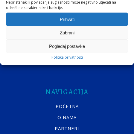
Nepristanak ili povlačenje suglasnosti može negativno utjecati na
Pribilježi se
određene karakteristike i funkcije.
Prihvati
Slažem se s
Općim uvjetima
i
Pravilima o
privatnosti
Zabrani
Pogledaj postavke
Politika privatnosti
NAVIGACIJA
POČETNA
O NAMA
PARTNERI