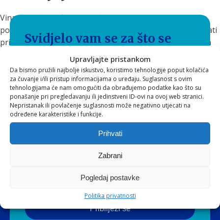
Vinarija Dešković nudi i vođene degustacije, obilazak
podruma i vinograda, gdje posjetitelji mogu uživo upoznati
Svidjelo vam se za što se
priču o svakom vinu i tradiciji koja se prenosi s koljena na
koljeno.
zalažemo i što nudimo?
Upravljajte pristankom
Da bismo pružili najbolje iskustvo, koristimo tehnologije poput kolačića
za čuvanje i/ili pristup informacijama o uređaju. Suglasnost s ovim
Pratite naš sadržaj i ponudu preko EVA
tehnologijama će nam omogućiti da obrađujemo podatke kao što su
newslettera* te ostvarite brojne pogodnosti
ponašanje pri pregledavanju ili jedinstveni ID-ovi na ovoj web stranici.
Nepristanak ili povlačenje suglasnosti može negativno utjecati na
pri kupnji!
određene karakteristike i funkcije.
*Ukoliko u bilo kojem trenutku ne želite više primati EVA
Prihvati
newsletter, pošaljite nam zahtjev za skidanjem s liste, preko
e-mail adrese podrska@eva.hr
Zabrani
Pogledaj postavke
Politika privatnosti
Pribilježi se