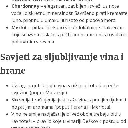
Chardonnay
– elegantan, zaobljen i svjež, uz note
voća i diskretnu mineralnost. Savršeno prati kremaste
juhe, piletinu u umaku ili rižoto od plodova mora.
Merlot
– pitko i mekano vino s lokalnim karakterom,
koje se izvrsno slaže s pašticadom, mesom s roštilja ili
polutvrdim sirevima.
Savjeti za sljubljivanje vina i
hrane
Uz lagana jela birajte vina s nižim alkoholom i više
svježine (poput Malvazije).
Složenija i začinjenija jela traže vina s punijim tijelom i
bogatijim aromama (poput Terana ili Merlota).
Vino ne smije nadjačati jelo, već oboje trebaju biti u
ravnoteži – pravilo koje u vinariji Dešković poštuju od