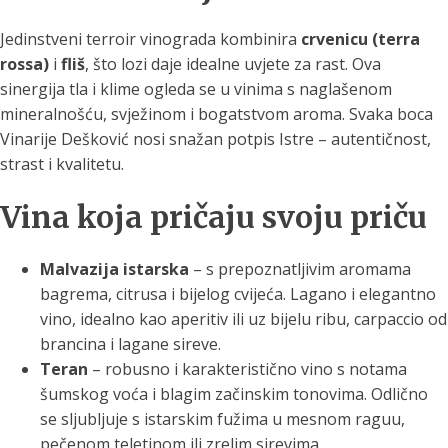
Jedinstveni terroir vinograda kombinira
crvenicu (terra
rossa)
i
fliš
, što lozi daje idealne uvjete za rast. Ova
sinergija tla i klime ogleda se u vinima s naglašenom
mineralnošću, svježinom i bogatstvom aroma. Svaka boca
Vinarije Dešković nosi snažan potpis Istre – autentičnost,
strast i kvalitetu.
Vina koja pričaju svoju priču
Malvazija istarska
– s prepoznatljivim aromama
bagrema, citrusa i bijelog cvijeća. Lagano i elegantno
vino, idealno kao aperitiv ili uz bijelu ribu, carpaccio od
brancina i lagane sireve.
Teran
– robusno i karakteristično vino s notama
šumskog voća i blagim začinskim tonovima. Odlično
se sljubljuje s istarskim fužima u mesnom raguu,
pečenom teletinom ili zrelim sirevima.