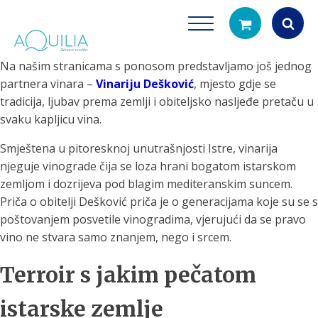
Na našim stranicama s ponosom predstavljamo još jednog
Products
partnera vinara –
Vinariju Dešković
, mjesto gdje se
search
tradicija, ljubav prema zemlji i obiteljsko nasljeđe pretaču u
svaku kapljicu vina.
Smještena u pitoresknoj unutrašnjosti Istre, vinarija
njeguje vinograde čija se loza hrani bogatom istarskom
zemljom i dozrijeva pod blagim mediteranskim suncem.
Priča o obitelji Dešković priča je o generacijama koje su se s
poštovanjem posvetile vinogradima, vjerujući da se pravo
Tuš glave
Vrčevi za filtrira
vino ne stvara samo znanjem, nego i srcem.
rirodno filtriranje vode za tuširanje
Potpuno prijenosno rješenje
čistu vodu za pi
Terroir s jakim pečatom
istarske zemlje