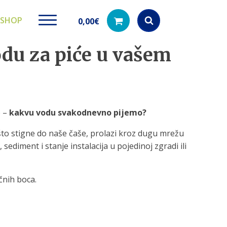
SHOP
0,00
€
odu za piće u vašem
Products
search
e –
kakvu vodu svakodnevno pijemo?
ki paketi
Ugradbeni filteri za
Dezinfe
vodu
di na akciji
Kod nas pronađ
 što stigne do naše čaše, prolazi kroz dugu mrežu
dezinfekciju 
Učinkovito filtriranje vode iz
sediment i stanje instalacija u pojedinoj zgradi ili
vodovodne mreže
čnih boca.