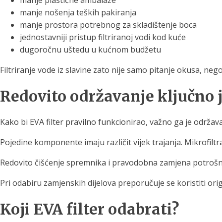
manje plastične ambalaže
manje nošenja teških pakiranja
manje prostora potrebnog za skladištenje boca
jednostavniji pristup filtriranoj vodi kod kuće
dugoročnu uštedu u kućnom budžetu
Filtriranje vode iz slavine zato nije samo pitanje okusa, n
Redovito održavanje ključno j
Kako bi EVA filter pravilno funkcionirao, važno ga je održ
Pojedine komponente imaju različit vijek trajanja. Mikrofiltra
Redovito čišćenje spremnika i pravodobna zamjena potrošnih 
Pri odabiru zamjenskih dijelova preporučuje se koristiti 
Koji EVA filter odabrati?