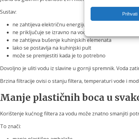
Sustav:
Prihvati
ne zahtijeva električnu energiju
ne priključuje se izravno na vodovodne cijevi
ne zahtijeva bušenje kuhinjskih elemenata
lako se postavlja na kuhinjski pult
može se premjestiti kada je to potrebno
Dovoljno je uliti vodu iz slavine u gornji spremnik. Voda zat
Brzina filtracije ovisi o stanju filtera, temperaturi vode i m
Manje plastičnih boca u sva
Korištenje kućnog filtera za vodu može znatno smanjiti po
To znači: