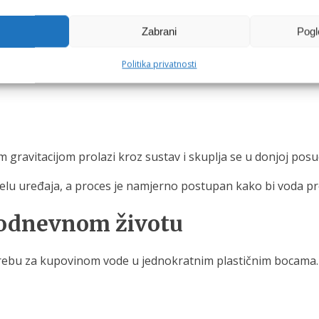
Zabrani
Pogl
Politika privatnosti
im gravitacijom prolazi kroz sustav i skuplja se u donjoj pos
odelu uređaja, a proces je namjerno postupan kako bi voda proš
kodnevnom životu
trebu za kupovinom vode u jednokratnim plastičnim bocama.