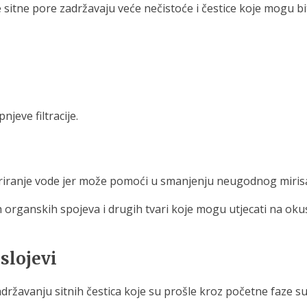
 sitne pore zadržavaju veće nečistoće i čestice koje mogu bit
jeve filtracije.
iltriranje vode jer može pomoći u smanjenju neugodnog mirisa
ganskih spojeva i drugih tvari koje mogu utjecati na okus v
 slojevi
adržavanju sitnih čestica koje su prošle kroz početne faze su