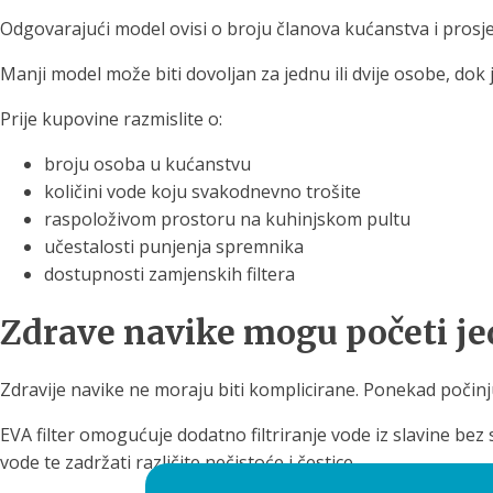
Odgovarajući model ovisi o broju članova kućanstva i prosj
Manji model može biti dovoljan za jednu ili dvije osobe, dok j
Prije kupovine razmislite o:
broju osoba u kućanstvu
količini vode koju svakodnevno trošite
raspoloživom prostoru na kuhinjskom pultu
učestalosti punjenja spremnika
dostupnosti zamjenskih filtera
Zdrave navike mogu početi 
Zdravije navike ne moraju biti komplicirane. Ponekad poči
EVA filter omogućuje dodatno filtriranje vode iz slavine bez 
vode te zadržati različite nečistoće i čestice.