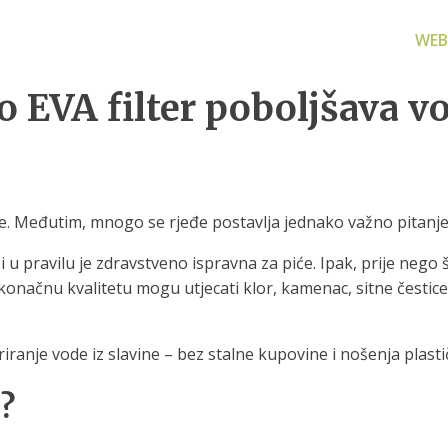
WEB
o EVA filter poboljšava v
vode. Međutim, mnogo se rjeđe postavlja jednako važno pitanj
za filtriranje
Zamjenski dijelovi
Akcijs
vode
Zamjenski dijelovi za naše
Proizvo
 u pravilu je zdravstveno ispravna za piće. Ipak, prije nego
proizvode
 prijenosno rješenje
 konačnu kvalitetu mogu utjecati klor, kamenac, sitne čestice, 
nu i čistu vodu za piće
riranje vode iz slavine – bez stalne kupovine i nošenja plasti
e?