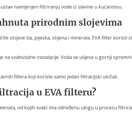
 sustav namijenjen filtriranju vode iz slavine u kućanstvu.
dahnuta prirodnim slojevima
 slojeve tla, pijeska, stijena i minerala. EVA filter koristi s
nje na vodovodne instalacije. Voda se ulijeva u gornji spremn
ih filtera koji koriste samo jedan filtracijski uložak.
ltracija u EVA filteru?
menata, od kojih svaki ima određenu ulogu u procesu filtrira