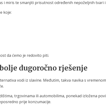
 miris te smanjiti prisutnost određenih nepoželjnih tvari i čes
e koje:
ost da ćemo je redovito piti.
jbolje dugoročno rješenje
lternativa vodi iz slavine. Međutim, takva navika s vremenom
že.
dištima, trgovinama ili automobilima, ponekad izložena po
eposredno prije konzumacije.