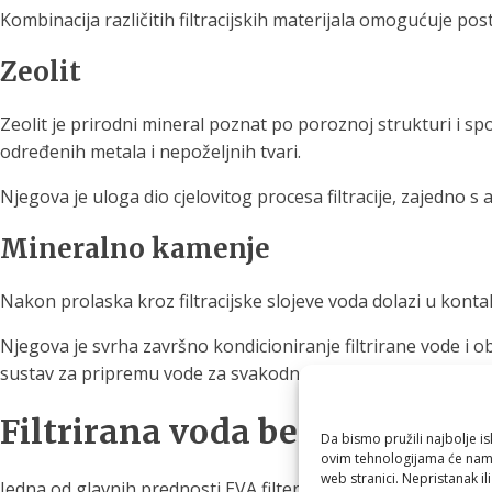
Kombinacija različitih filtracijskih materijala omogućuje po
Zeolit
Zeolit je prirodni mineral poznat po poroznoj strukturi i sp
određenih metala i nepoželjnih tvari.
Njegova je uloga dio cjelovitog procesa filtracije, zajedn
Mineralno kamenje
Nakon prolaska kroz filtracijske slojeve voda dolazi u kon
Njegova je svrha završno kondicioniranje filtrirane vode i o
sustav za pripremu vode za svakodnevnu konzumaciju.
Filtrirana voda bez struje i k
Da bismo pružili najbolje is
ovim tehnologijama će nam 
web stranici. Nepristanak il
Jedna od glavnih prednosti EVA filtera jest jednostavnost ko