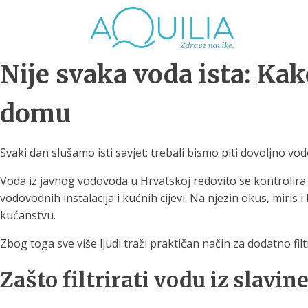
Nije svaka voda ista: Kak
domu
Svaki dan slušamo isti savjet: trebali bismo piti dovoljno 
Tuš glave
Vrčevi za filtriranje
Boce 
vode
irodno filtriranje vode za
Voda iz javnog vodovoda u Hrvatskoj redovito se kontrolira i
tuširanje
Potpuno prijenosno rješenje
Potpuno
vodovodnih instalacija i kućnih cijevi. Na njezin okus, miris i
za sigurnu i čistu vodu za piće
za sigur
kućanstvu.
Zbog toga sve više ljudi traži praktičan način za dodatno filt
Zašto filtrirati vodu iz slavin