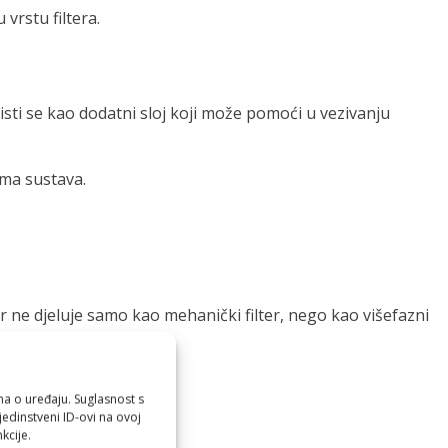
vrstu filtera.
isti se kao dodatni sloj koji može pomoći u vezivanju
ama sustava.
er ne djeluje samo kao mehanički filter, nego kao višefazni
ma o uređaju. Suglasnost s
edinstveni ID-ovi na ovoj
kcije.