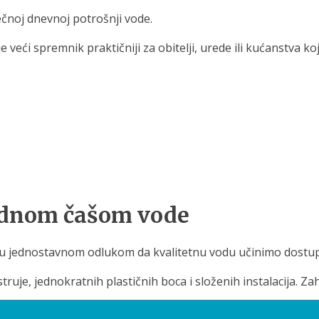
ečnoj dnevnoj potrošnji vode.
e veći spremnik praktičniji za obitelji, urede ili kućanstva ko
jednom čašom vode
nju jednostavnom odlukom da kvalitetnu vodu učinimo dostu
struje, jednokratnih plastičnih boca i složenih instalacija. Z