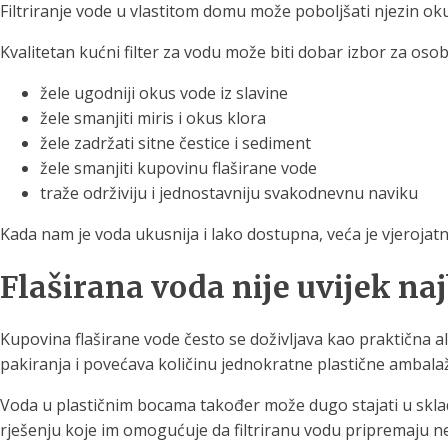
Filtriranje vode u vlastitom domu može poboljšati njezin okus i
Kvalitetan kućni filter za vodu može biti dobar izbor za osob
žele ugodniji okus vode iz slavine
žele smanjiti miris i okus klora
žele zadržati sitne čestice i sediment
žele smanjiti kupovinu flaširane vode
traže održiviju i jednostavniju svakodnevnu naviku
Kada nam je voda ukusnija i lako dostupna, veća je vjerojatn
Flaširana voda nije uvijek na
Kupovina flaširane vode često se doživljava kao praktična a
pakiranja i povećava količinu jednokratne plastične ambala
Voda u plastičnim bocama također može dugo stajati u skla
rješenju koje im omogućuje da filtriranu vodu pripremaju n