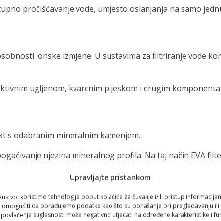
stupno pročišćavanje vode, umjesto oslanjanja na samo jednu 
osobnosti ionske izmjene. U sustavima za filtriranje vode kor
o s aktivnim ugljenom, kvarcnim pijeskom i drugim komponent
takt s odabranim mineralnim kamenjem.
bogaćivanje njezina mineralnog profila. Na taj način EVA filt
Upravljajte pristankom
omplicirane instalacije
kustvo, koristimo tehnologije poput kolačića za čuvanje i/ili pristup informacija
omogućiti da obrađujemo podatke kao što su ponašanje pri pregledavanju ili j
i povlačenje suglasnosti može negativno utjecati na određene karakteristike i fun
rištenja.