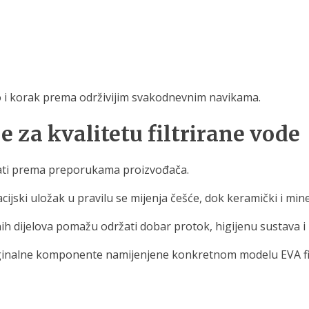
ego i korak prema održivijim svakodnevnim navikama.
e za kvalitetu filtrirane vode
avati prema preporukama proizvođača.
cijski uložak u pravilu se mijenja češće, dok keramički i mine
dijelova pomažu održati dobar protok, higijenu sustava i kv
originalne komponente namijenjene konkretnom modelu EVA fi