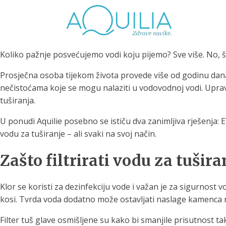
Koliko pažnje posvećujemo vodi koju pijemo? Sve više. No,
Prosječna osoba tijekom života provede više od godinu dan
nečistoćama koje se mogu nalaziti u vodovodnoj vodi. Upravo
tuširanja.
Tuš glave
Vrčevi za filtriranje
Boce 
U ponudi Aquilie posebno se ističu dva zanimljiva rješenja: 
vode
irodno filtriranje vode za
vodu za tuširanje – ali svaki na svoj način.
tuširanje
Potpuno prijenosno rješenje
Potpuno
za sigurnu i čistu vodu za piće
za sigur
Zašto filtrirati vodu za tušira
Klor se koristi za dezinfekciju vode i važan je za sigurnost
kosi. Tvrda voda dodatno može ostavljati naslage kamenca na
Filter tuš glave osmišljene su kako bi smanjile prisutnost tak