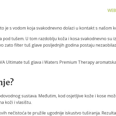
WEB
 što je s vodom koja svakodnevno dolazi u kontakt s našom 
a pod tušem. U tom razdoblju koža i kosa svakodnevno su iz
 zato filter tuš glave posljednjih godina postaju nezaobila
za filtriranje
Zamjenski dijelovi
Akcijs
EVA Ultimate tuš glava i Waters Premium Therapy aromatska tuš
vode
Zamjenski dijelovi za naše
Proizvo
proizvode
 prijenosno rješenje
nu i čistu vodu za piće
nje?
 vodovodnog sustava. Međutim, kod osjetljive kože i kose može
 koži i vlasištu.
vih nečistoća te pružile ugodnije iskustvo tuširanja. Rezultat