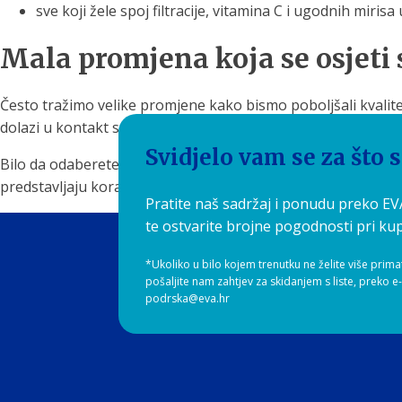
sve koji žele spoj filtracije, vitamina C i ugodnih miri
Mala promjena koja se osjeti
Često tražimo velike promjene kako bismo poboljšali kvalite
dolazi u kontakt s našom kožom i kosom, pa njezina kvalitet
Svidjelo vam se za što 
Bilo da odaberete pouzdanu filtraciju i prirodnu filozofiju
predstavljaju korak prema ugodnijem, nježnijem i kvalitetnij
Pratite naš sadržaj i ponudu preko E
te ostvarite brojne pogodnosti pri kup
*Ukoliko u bilo kojem trenutku ne želite više prima
pošaljite nam zahtjev za skidanjem s liste, preko e
podrska@eva.hr