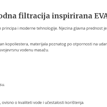
odna filtracija inspirirana E
ih principa i moderne tehnologije. Njezina glavna prednost je 
ritan kopoliestera, materijala poznatog po otpornosti na uda
o svojevrsnu vodenu masažu.
su.
ovisno o kvaliteti vode i učestalosti korištenja.