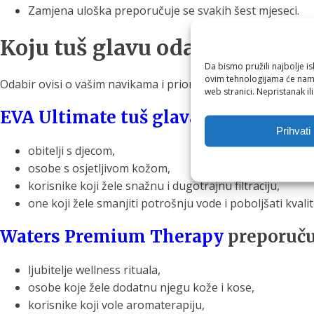
Zamjena uloška preporučuje se svakih šest mjeseci.
Koju tuš glavu odabrati?
Da bismo pružili najbolje is
ovim tehnologijama će nam 
Odabir ovisi o vašim navikama i prioritetima.
web stranici. Nepristanak il
EVA Ultimate tuš glava
idealna je za
Prihvati
obitelji s djecom,
osobe s osjetljivom kožom,
korisnike koji žele snažnu i dugotrajnu filtraciju,
one koji žele smanjiti potrošnju vode i poboljšati kvali
Waters Premium Therapy
preporučuj
ljubitelje wellness rituala,
osobe koje žele dodatnu njegu kože i kose,
korisnike koji vole aromaterapiju,