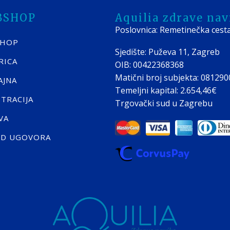
BSHOP
Aquilia zdrave navi
Poslovnica: Remetinečka cest
SHOP
Sjedište: Puževa 11, Zagreb
RICA
OIB: 00422368368
Matični broj subjekta: 08129
AJNA
Temeljni kapital: 2.654,46€
STRACIJA
Trgovački sud u Zagrebu
VA
ID UGOVORA