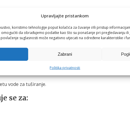
Upravljajte pristankom
kustvo, koristimo tehnologije poput kolačića za čuvanje i/ili pristup informacija
omogućiti da obrađujemo podatke kao što su ponašanje pri pregledavanju ili j
i povlačenje suglasnosti može negativno utjecati na određene karakteristike i fun
:
Zabrani
Pogl
Politika privatnosti
tetu vode za tuširanje.
e se za: