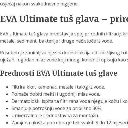
osjećaj nakon svakodnevne higijene.
EVA Ultimate tuš glava – prir
EVA Ultimate tuš glava predstavlja spoj prirodnih filtracijsk
metale, sediment, bakterije i druge nečistoće iz vode.
Posebno je zanimljiva njezina konstrukcija od izdržljivog t
nježan i ugodan mlaz vode koji mnogi korisnici opisuju ka
Prednosti EVA Ultimate tuš glave
Filtrira klor, kamenac, metale i talog iz vode.
Pomaže dobiti mekši i ugodniji mlaz vode.
Dermatološki ispitana filtrirana voda njeguje kožu i ko
Smanjuje potrošnju vode za približno 30%.
Univerzalna je i jednostavna za montažu.
Zamjena uloška potrebna je tek svakih 8 do 12 mjeseci, 