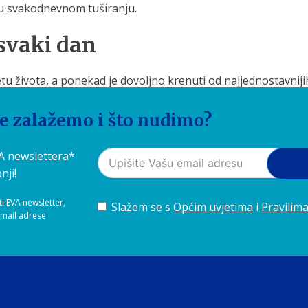
sa u svakodnevnom tuširanju.
 svaki dan
tu života, a ponekad je dovoljno krenuti od najjednostavnij
a može imati veći utjecaj nego što mislimo.
se zalažemo i što nudimo?
 EVA Ultimate tuš glave ili wellness iskustvo koje pruža Wat
em tuširanju.
VA newslettera*
nji!
ti EVA newsletter,
Slažem se s
Općim uvjetima
i
Pravilima
-mail adrese