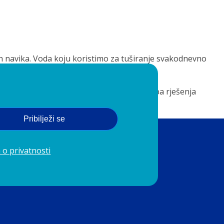
ih navika. Voda koju koristimo za tuširanje svakodnevno
ers Premium Therapy aromatska tuš glava, oba rješenja
Pribilježi se
 o privatnosti