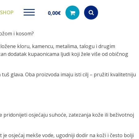
SHOP
0,00
€
kožom i kosom?
Products
search
ložene kloru, kamencu, metalima, talogu i drugim
zan dodatak kupaonicama ljudi koji žele više od običnog
ki paketi
Ugradbeni filteri za
Dezinfe
 glava. Oba proizvoda imaju isti cilj – pružiti kvalitetniju
vodu
di na akciji
Kod nas pronađ
dezinfekciju 
Učinkovito filtriranje vode iz
vodovodne mreže
 pridonijeti osjećaju suhoće, zatezanja kože ili beživotnoj
 je osjećaj mekše vode, ugodniji dodir na koži i često bolji