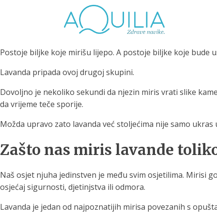
Postoje biljke koje mirišu lijepo. A postoje biljke koje bude
Lavanda pripada ovoj drugoj skupini.
Dovoljno je nekoliko sekundi da njezin miris vrati slike kame
da vrijeme teče sporije.
Tuš glave
Vrčevi za filtriranje
Boce 
vode
irodno filtriranje vode za
Možda upravo zato lavanda već stoljećima nije samo ukras u v
tuširanje
Potpuno prijenosno rješenje
Potpuno
Zašto nas miris lavande tolik
za sigurnu i čistu vodu za piće
za sigur
Naš osjet njuha jedinstven je među svim osjetilima. Mirisi g
osjećaj sigurnosti, djetinjstva ili odmora.
Lavanda je jedan od najpoznatijih mirisa povezanih s opuštanj