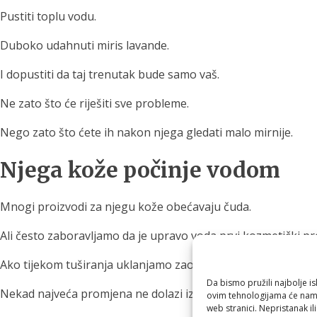
Pustiti toplu vodu.
Duboko udahnuti miris lavande.
I dopustiti da taj trenutak bude samo vaš.
Ne zato što će riješiti sve probleme.
Nego zato što ćete ih nakon njega gledati malo mirnije.
Njega kože počinje vodom
Mnogi proizvodi za njegu kože obećavaju čuda.
Ali često zaboravljamo da je upravo voda prvi kozmetički pr
Ako tijekom tuširanja uklanjamo zaostali klor iz vode te isto
Da bismo pružili najbolje is
Nekad najveća promjena ne dolazi iz nove kreme.
ovim tehnologijama će nam 
web stranici. Nepristanak il