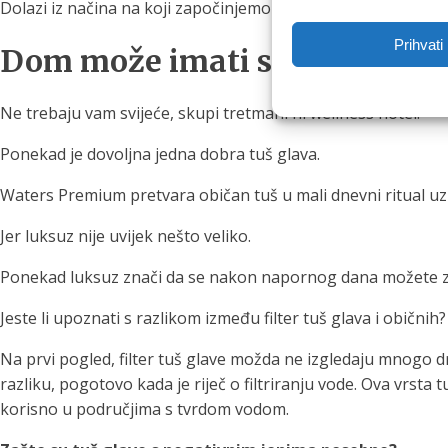
Dolazi iz načina na koji započinjemo ili završavamo dan.
Prihvati
Dom može imati svoj mali sp
Ne trebaju vam svijeće, skupi tretmani ni wellness hotel.
Ponekad je dovoljna jedna dobra tuš glava.
Waters Premium pretvara običan tuš u mali dnevni ritual uz f
Jer luksuz nije uvijek nešto veliko.
Ponekad luksuz znači da se nakon napornog dana možete zatv
Jeste li upoznati s razlikom između filter tuš glava i običnih?
Na prvi pogled, filter tuš glave možda ne izgledaju mnogo dr
razliku, pogotovo kada je riječ o filtriranju vode. Ova vrsta 
korisno u područjima s tvrdom vodom.