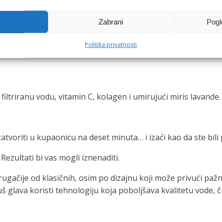
Zabrani
Pogl
a kutak
Politika privatnosti
iltriranu vodu, vitamin C, kolagen i umirujući miris lavande.
oriti u kupaonicu na deset minuta… i izaći kao da ste bili 
 Rezultati bi vas mogli iznenaditi.
ugačije od klasičnih, osim po dizajnu koji može privući pažn
tuš glava koristi tehnologiju koja poboljšava kvalitetu vode, 