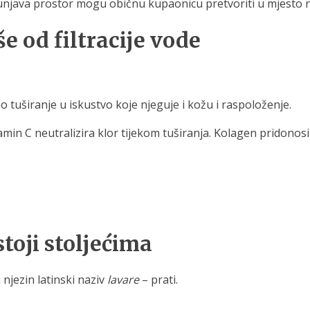
unjava prostor mogu običnu kupaonicu pretvoriti u mjesto na
e od filtracije vode
 tuširanje u iskustvo koje njeguje i kožu i raspoloženje.
itamin C neutralizira klor tijekom tuširanja. Kolagen pridono
toji stoljećima
 njezin latinski naziv
lavare
– prati.