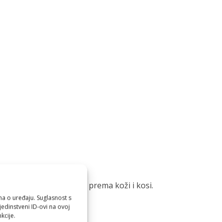
 ritual postaje nježniji prema koži i kosi.
ma o uređaju. Suglasnost s
edinstveni ID-ovi na ovoj
kcije.