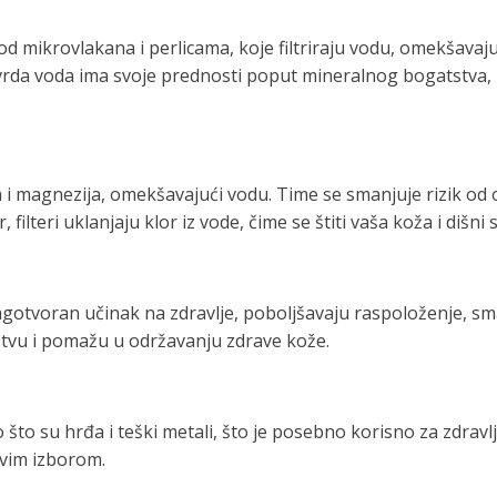
mikrovlakana i perlicama, koje filtriraju vodu, omekšavajuć
rda voda ima svoje prednosti poput mineralnog bogatstva, može
ija i magnezija, omekšavajući vodu. Time se smanjuje rizik o
 filteri uklanjaju klor iz vode, čime se štiti vaša koža i dišn
agotvoran učinak na zdravlje, poboljšavaju raspoloženje, sm
tvu i pomažu u održavanju zdrave kože.
ao što su hrđa i teški metali, što je posebno korisno za zdrav
ivim izborom.