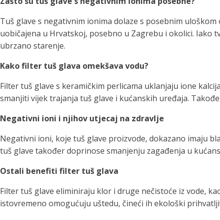
Zašto su tuš glave s negativnim ionima posebne?
Tuš glave s negativnim ionima dolaze s posebnim uloškom od 
uobičajena u Hrvatskoj, posebno u Zagrebu i okolici. Iako tv
ubrzano starenje.
Kako filter tuš glava omekšava vodu?
Filter tuš glave s keramičkim perlicama uklanjaju ione kalc
smanjiti vijek trajanja tuš glave i kućanskih uređaja. Također,
Negativni ioni i njihov utjecaj na zdravlje
Negativni ioni, koje tuš glave proizvode, dokazano imaju bl
tuš glave također doprinose smanjenju zagađenja u kućans
Ostali benefiti filter tuš glava
Filter tuš glave eliminiraju klor i druge nečistoće iz vode, k
istovremeno omogućuju uštedu, čineći ih ekološki prihvatlj