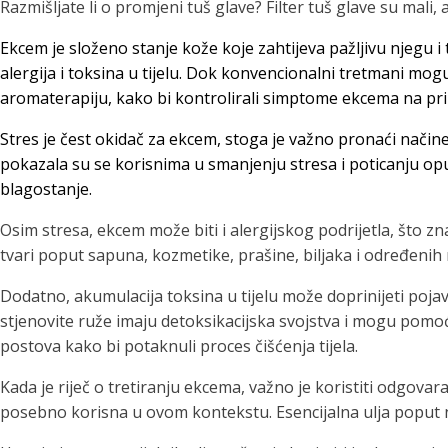
Razmišljate li o promjeni tuš glave? Filter tuš glave su mali, a
Ekcem je složeno stanje kože koje zahtijeva pažljivu njegu i
alergija i toksina u tijelu. Dok konvencionalni tretmani mogu
aromaterapiju, kako bi kontrolirali simptome ekcema na pri
Stres je čest okidač za ekcem, stoga je važno pronaći načine
pokazala su se korisnima u smanjenju stresa i poticanju op
blagostanje.
Osim stresa, ekcem može biti i alergijskog podrijetla, što 
tvari poput sapuna, kozmetike, prašine, biljaka i određenih 
Dodatno, akumulacija toksina u tijelu može doprinijeti pojavi
stjenovite ruže imaju detoksikacijska svojstva i mogu pomoći 
postova kako bi potaknuli proces čišćenja tijela.
Kada je riječ o tretiranju ekcema, važno je koristiti odgov
posebno korisna u ovom kontekstu. Esencijalna ulja poput nj