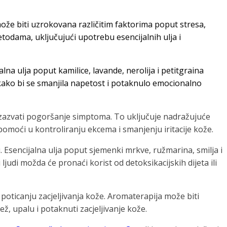
može biti uzrokovana različitim faktorima poput stresa,
etodama, uključujući upotrebu esencijalnih ulja i
na ulja poput kamilice, lavande, nerolija i petitgraina
kako bi se smanjila napetost i potaknulo emocionalno
u izazvati pogoršanje simptoma. To uključuje nadražujuće
pomoći u kontroliranju ekcema i smanjenju iritacije kože.
. Esencijalna ulja poput sjemenki mrkve, ružmarina, smilja i
judi možda će pronaći korist od detoksikacijskih dijeta ili
poticanju zacjeljivanja kože. Aromaterapija može biti
, upalu i potaknuti zacjeljivanje kože.