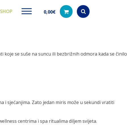
SHOP
0,00
€
Products
search
hti koje se suše na suncu ili bezbrižnih odmora kada se činilo
ki paketi
Ugradbeni filteri za
Dezinfe
vodu
di na akciji
Kod nas pronađ
dezinfekciju 
Učinkovito filtriranje vode iz
vodovodne mreže
a i sjećanjima. Zato jedan miris može u sekundi vratiti
llness centrima i spa ritualima diljem svijeta.