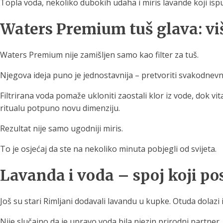
Topla voda, nekoliko dubokih udaha i miris lavande koji isp
Waters Premium tuš glava: viš
Waters Premium nije zamišljen samo kao filter za tuš.
Njegova ideja puno je jednostavnija – pretvoriti svakodnevno
Filtrirana voda pomaže ukloniti zaostali klor iz vode, dok v
ritualu potpuno novu dimenziju.
Rezultat nije samo ugodniji miris.
To je osjećaj da ste na nekoliko minuta pobjegli od svijeta.
Lavanda i voda – spoj koji pos
Još su stari Rimljani dodavali lavandu u kupke. Otuda dolazi i
Nije slučajno da je upravo voda bila njezin prirodni partner.