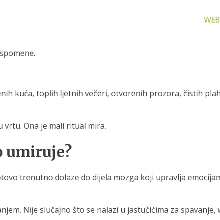
WEB
 uspomene.
nih kuća, toplih ljetnih večeri, otvorenih prozora, čistih pla
za filtriranje
Zamjenski dijelovi
Akcijs
vode
rtu. Ona je mali ritual mira.
Zamjenski dijelovi za naše
Proizvo
proizvode
 prijenosno rješenje
o umiruje?
nu i čistu vodu za piće
otovo trenutno dolaze do dijela mozga koji upravlja emocijam
em. Nije slučajno što se nalazi u jastučićima za spavanje, we