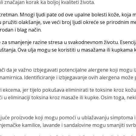
li značajan korak ka boljoj kvaliteti života.
 tretman. Mnogi ljudi pate od ove upalne bolesti kože, koja 
 pružiti olakšanje, sve veći broj ljudi okreće se prirodnim m
rodan i blag način.
 za smanjenje razine stresa u svakodnevnom životu. Esencijal
uštanja. Ova ulja mogu se koristiti u masažama ili kupkama 
znači da je važno izbjegavati potencijalne alergene koji mog
namirnica. Identificiranje i izbjegavanje ovih alergena može 
 ekcema, jer tijelo pokušava eliminirati te toksine kroz kožu
u eliminaciji toksina kroz masaže ili kupke. Osim toga, neki l
arajuće proizvode koji mogu pomoći u ublažavanju simptoma i 
emačke kamilice, lavande i sandalovine mogu smanjiti svrbež