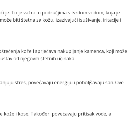
i je. To je važno u područjima s tvrdom vodom, koja je
 biti štetna za kožu, izazivajući isušivanje, iritacije i
d oštećenja kože i sprječava nakupljanje kamenca, koji može
i sustav od njegovih štetnih učinaka.
anjuju stres, povećavaju energiju i poboljšavaju san. Ove
lje kože i kose. Također, povećavaju pritisak vode, a