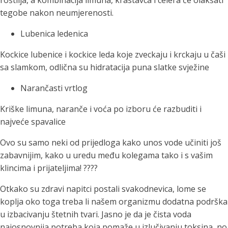
roštilja, a kombinacija limuna, krastavca i celera će olakšati
tegobe nakon neumjerenosti.
Lubenica ledenica
Kockice lubenice i kockice leda koje zveckaju i krckaju u čaši
sa slamkom, odlična su hidratacija puna slatke svježine
Narančasti vrtlog
Kriške limuna, naranče i voća po izboru će razbuditi i
najveće spavalice
Ovo su samo neki od prijedloga kako unos vode učiniti još
zabavnijim, kako u uredu među kolegama tako i s vašim
klincima i prijateljima! ????
Otkako su zdravi napitci postali svakodnevica, lome se
koplja oko toga treba li našem organizmu dodatna podrška
u izbacivanju štetnih tvari. Jasno je da je čista voda
najosnovnija potreba koja pomaže u izlučivanju toksina, no