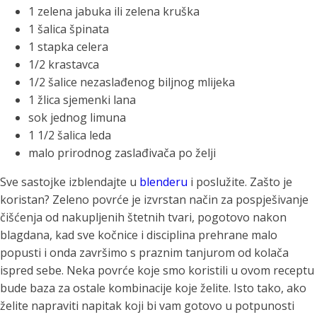
1 zelena jabuka ili zelena kruška
1 šalica špinata
1 stapka celera
1/2 krastavca
1/2 šalice nezaslađenog biljnog mlijeka
1 žlica sjemenki lana
sok jednog limuna
1 1/2 šalica leda
malo prirodnog zaslađivača po želji
Sve sastojke izblendajte u
blenderu
i poslužite.
Zašto je
koristan? Zeleno povrće je izvrstan način za pospješivanje
čišćenja od nakupljenih štetnih tvari, pogotovo nakon
blagdana, kad sve kočnice i disciplina prehrane malo
popusti i onda završimo s praznim tanjurom od kolača
ispred sebe. Neka povrće koje smo koristili u ovom receptu
bude baza za ostale kombinacije koje želite.
Isto tako, ako
želite napraviti napitak koji bi vam gotovo u potpunosti