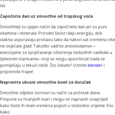
itd.
Započnite dan uz smoothie od tropskog voća
Smoothieji su sjajan način da započnete dan jer su puni
vitamina i minerala. Prirodni šećeri daju energiju, dok
vlakna usporavaju probavu tako da nakon sat vremena više
ne osjećate glad. Također sadrže antioksidanse—
esencijalne za sprječavanje oštećenja slobodnih radikala u
tjelesnim stanicama—koji se mogu apsorbirati kada se
pomiješaju u tekući oblik. Što čekate? Uzmite
blender
i
pripremite frape!
Napravite ukusni smoothie bowl za doručak
Smoothie zdjelice izvrstan su način za početak dana.
Prepune su hranjivih tvari i mogu se napraviti unaprijed
kako biste ih imali vremena pojesti u slobodno vrijeme. Evo
kako: