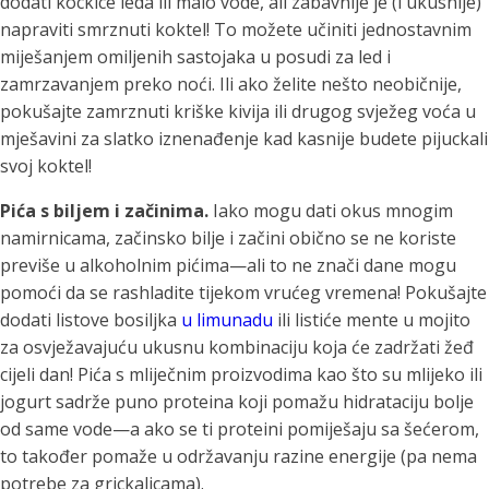
dodati kockice leda ili malo vode, ali zabavnije je (i ukusnije)
napraviti smrznuti koktel! To možete učiniti jednostavnim
miješanjem omiljenih sastojaka u posudi za led i
zamrzavanjem preko noći. Ili ako želite nešto neobičnije,
pokušajte zamrznuti kriške kivija ili drugog svježeg voća u
mješavini za slatko iznenađenje kad kasnije budete pijuckali
svoj koktel!
Pića s biljem i začinima.
Iako mogu dati okus mnogim
namirnicama, začinsko bilje i začini obično se ne koriste
previše u alkoholnim pićima—ali to ne znači dane mogu
pomoći da se rashladite tijekom vrućeg vremena! Pokušajte
dodati listove bosiljka
u limunadu
ili listiće mente u mojito
za osvježavajuću ukusnu kombinaciju koja će zadržati žeđ
cijeli dan! Pića s mliječnim proizvodima kao što su mlijeko ili
jogurt sadrže puno proteina koji pomažu hidrataciju bolje
od same vode—a ako se ti proteini pomiješaju sa šećerom,
to također pomaže u održavanju razine energije (pa nema
potrebe za grickalicama).