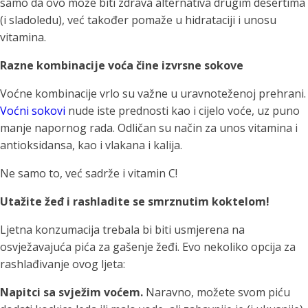
samo da ovo može biti zdrava alternativa drugim desertima
(i sladoledu), već također pomaže u hidrataciji i unosu
vitamina.
Razne kombinacije voća čine izvrsne sokove
Voćne kombinacije vrlo su važne u uravnoteženoj prehrani.
Voćni sokovi
nude iste prednosti kao i cijelo voće, uz puno
manje napornog rada. Odličan su način za unos vitamina i
antioksidansa, kao i vlakana i kalija.
Ne samo to, već sadrže i vitamin C!
Utažite žeđ i rashladite se smrznutim koktelom!
Ljetna konzumacija trebala bi biti usmjerena na
osvježavajuća pića za gašenje žeđi. Evo nekoliko opcija za
rashlađivanje ovog ljeta:
Napitci sa svježim voćem.
Naravno, možete svom piću