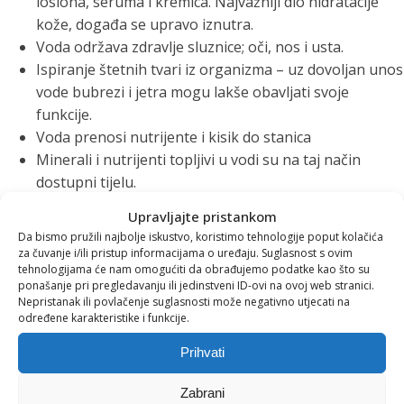
losiona, seruma i kremica. Najvažniji dio hidratacije
kože, događa se upravo iznutra.
Voda održava zdravlje sluznice; oči, nos i usta.
Ispiranje štetnih tvari iz organizma – uz dovoljan unos
vode bubrezi i jetra mogu lakše obavljati svoje
funkcije.
Voda prenosi nutrijente i kisik do stanica
Minerali i nutrijenti topljivi u vodi su na taj način
dostupni tijelu.
Upravljajte pristankom
Osim dobro poznate formule o čaši vode s limunom svako
Da bismo pružili najbolje iskustvo, koristimo tehnologije poput kolačića
jutro za svjež izgled i dobru liniju, donosimo vam i nekoliko
za čuvanje i/ili pristup informacijama o uređaju. Suglasnost s ovim
ideja kako imati još više koristi i učiniti svakodnevni ritual
tehnologijama će nam omogućiti da obrađujemo podatke kao što su
ispijanja vode još slađim.
ponašanje pri pregledavanju ili jedinstveni ID-ovi na ovoj web stranici.
Nepristanak ili povlačenje suglasnosti može negativno utjecati na
određene karakteristike i funkcije.
Svaka čista voda, kako su nas učili, mora biti bez okusa i
mirisa. Zabavni dio svih ovih ideja je upravo dodati vodi
Prihvati
malo okusa uz dodatak voća i povrća.
Zabrani