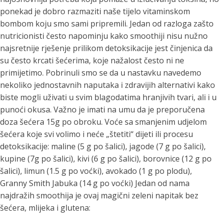
ponekad je dobro razmaziti naše tijelo vitaminskom
bombom koju smo sami pripremili.
Jedan od razloga zašto
nutricionisti često napominju kako smoothiji nisu nužno
najsretnije rješenje prilikom detoksikacije jest činjenica da
su često krcati šećerima, koje nažalost često ni ne
primijetimo.
Pobrinuli smo se da u nastavku navedemo
nekoliko jednostavnih naputaka i zdravijih alternativi kako
biste mogli uživati u svim blagodatima hranjivih tvari, ali i u
punoći okusa.
Važno je imati na umu da je preporučena
doza šećera 15g po obroku.
Voće sa smanjenim udjelom
šećera koje svi volimo i neće „štetiti“ dijeti ili procesu
detoksikacije:
maline (5 g po šalici), jagode (7 g po šalici),
kupine (7g po šalici), kivi (6 g po šalici), borovnice (12 g po
šalici), limun (1.5 g po voćki), avokado (1 g po plodu),
Granny Smith Jabuka (14 g po voćki)
Jedan od nama
najdražih smoothija je ovaj magični zeleni napitak bez
šećera, mlijeka i glutena: