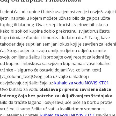
Ledeni čaj od kupine i hibiskusa jedinstven je i osvježavajući
ljetni napitak u kojem možete uživati bilo da ga poslužite
toplog ili hladnog. Ovaj recept koristi cvjetove hibiskusa
kako bi sok od kupina dobio prekrasnu, svijetloružičastu
boju i dodaje đumbir i limun za dodatnu draž! Talog kave
također daje suptilan zemljani okus koji je savršen za ledeni
čaj. Stoga odjenite svoju omiljenu ljetnu odjeću, uzmite
svoju omiljenu šalicu i isprobajte ovaj recept za ledeni čaj
od kupine i hibiskusa sa svježim kupinama s vaše lokalne
tržnice – sigurno će ostaviti dojam![/vc_column_text]
[vc_column_text]Ovog ljeta uživajte u hladnoj i
osvježavajućoj šalici čaja uz
kuhalo za vodu NOVIS KTC1.
Ovo kuhalo za vodu
olakšava pripremu savršene šalice
ledenog čaja bez potrebe za uključivanjem štednjaka.
Bilo da tražite lagano i osvježavajuće piće za borbu protiv
vrućine ili samo želite uživati u kvalitetnom vremenu s
prijateljima i obitelji,
kuhalo za vodu NOVIS KTC1
savršen je