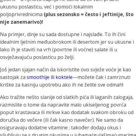
ukusnu poslasticu, već i pomoći lokalnim
poljoprivrednicima
(plus sezonsko = često i jeftinije, što
nije zanemarivo)!
Na primjer, dinje su sada dostupne i najslađe. To ih čini
idealnim ljetnim međuobrokom ili desertom jer su ukusne i
lako ih je staviti na vrh (povrtne ili voćne) salate ili u
osvježavajuću poslasticu po želji.
Još jedan sjajan način da iskoristite ovo svježe voće je kao
sastojak za
smoothije ili koktele
—možete čak i zamrznuti
kriške za kasniju upotrebu ako ih ne želite sve odmah!
Ako tražite nešto slanije od slatkih pića ili laganih zalogaja,
razmislite o tome da napravite malo ukiseljenog povrća
poput krastavaca ili mrkve kao dodatak svakom obroku od
doručka do večere (ili čak kasno navečer). Ne samo da
osiguravaju dodatne vitamine ; također dodaju okus i
sljubljuju se s drugim okusima u juhama/gulašima/umacima