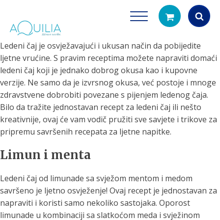
Ledeni čaj je osvježavajući i ukusan način da pobijedite
Products
ljetne vrućine. S pravim receptima možete napraviti domaći
search
ledeni čaj koji je jednako dobrog okusa kao i kupovne
verzije. Ne samo da je izvrsnog okusa, već postoje i mnoge
zdravstvene dobrobiti povezane s pijenjem ledenog čaja.
Bilo da tražite jednostavan recept za ledeni čaj ili nešto
kreativnije, ovaj će vam vodič pružiti sve savjete i trikove za
pripremu savršenih recepata za ljetne napitke.
Limun i menta
Tuš glave
Vrčevi za filtrira
rirodno filtriranje vode za tuširanje
Potpuno prijenosno rješenje
Ledeni čaj od limunade sa svježom mentom i medom
čistu vodu za pi
savršeno je ljetno osvježenje! Ovaj recept je jednostavan za
napraviti i koristi samo nekoliko sastojaka. Oporost
limunade u kombinaciji sa slatkoćom meda i svježinom