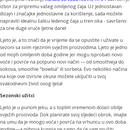
izbor za pripremu vašeg omiljenog čaja. Uz jednostavan
dizajn i značajke jednostavne za korištenje, sada možete
napraviti idealnu šalicu ledenog čaja u tren oka - savršeno
za one duge vruće ljetne dane!
Ljeto je, a to znači da je vrijeme da se opustite i uživate u
sezoni sa svim njezinim svježim proizvodima. Ljeto je jedno
od mojih omiljenih doba godine jer mogu isprobati novo
voće i povrće na potpuno novi način — od smoothieja do
sokova, smoothie “bowlsa” ili sorbeta. Evo nekoliko načina
na koje ove izvrsne okuse možete uključiti u svoj
svakodnevni život ovog ljeta!
Sezonski užitci
Ljeto je u punom jeku, a s toplim vremenom dolazi obilje
svježih proizvoda. Dok planirate svoj sljedeći obrok, imajte
na umu da je mnogo voća i povrća na vrhuncu u ovo doba
godine—a njihova kupnja ne samo da će vam pružiti