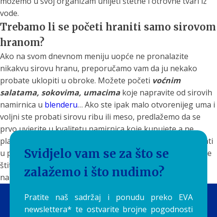
možemo u svoj organizam unijeti štetne i otrovne tvari iz
vode.
Trebamo li se početi hraniti samo sirovom
hranom?
Ako na svom dnevnom meniju uopće ne pronalazite
nikakvu sirovu hranu, preporučamo vam da ju nekako
probate uklopiti u obroke. Možete početi
voćnim
salatama, sokovima, umacima
koje napravite od sirovih
namirnica u
blenderu
… Ako ste ipak malo otvorenijeg uma i
voljni ste probati sirovu ribu ili meso, predlažemo da se
prvo uvjerite u kvalitetu namirnica koje kupujete a ne
planirate ih termički obraditi. Na taj način ćete moći uživati
Svidjelo vam se za što se
u prednostima koje donosi sirova hrana dok u isto vrijeme
štitite svoje zdravlje od štetnih tvari koje nekuhane
zalažemo i što nudimo?
namirnice mogu sadržavati.
Tekst napisala: Sara Terzić
Pratite naš sadržaj i ponudu preko EVA
newslettera* te ostvarite brojne pogodnosti