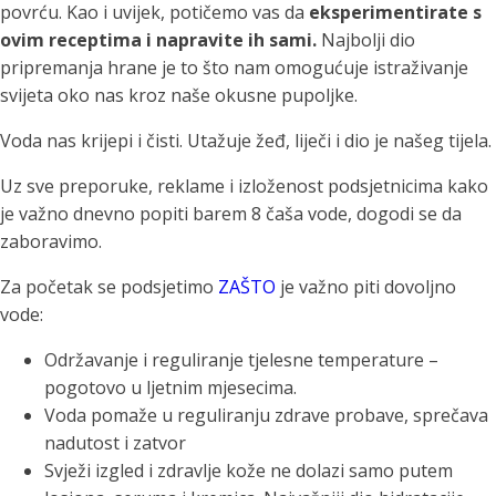
povrću. Kao i uvijek, potičemo vas da
eksperimentirate s
ovim receptima i napravite ih sami.
Najbolji dio
pripremanja hrane je to što nam omogućuje istraživanje
svijeta oko nas kroz naše okusne pupoljke.
Voda nas krijepi i čisti. Utažuje žeđ, liječi i dio je našeg tijela.
Uz sve preporuke, reklame i izloženost podsjetnicima kako
je važno dnevno popiti barem 8 čaša vode, dogodi se da
zaboravimo.
Za početak se podsjetimo
ZAŠTO
je važno piti dovoljno
vode:
Održavanje i reguliranje tjelesne temperature –
pogotovo u ljetnim mjesecima.
Voda pomaže u reguliranju zdrave probave, sprečava
nadutost i zatvor
Svježi izgled i zdravlje kože ne dolazi samo putem