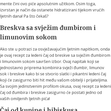
mente čini ovo piće apsolutnim užitkom. Osim toga,
izvrstan je način da ostanete hidratizirani tijekom vrućih
ljetnih dana! Pa što čekaš?
Breskva sa svježim đumbirom i
limunovim sokom
Ako ste u potrazi za osvježavajućim ljetnim napitkom, onda
je ovaj recept za ledeni čaj od breskve sa svježim đumbirom
i limunovim sokom savršen izbor. Ovaj napitak koji se
jednostavno priprema kombinira svježi đumbir, limunov
sok i breskve kako bi se stvorio slatki i pikantni ledeni čaj
koji će zasigurno biti hit među vašom obitelji i prijateljima.
Sa svojim jedinstvenim profilom okusa, ovaj recept za ledeni
čaj od đumbira i breskve zasigurno će postati jedno od
vaših omiljenih ljetnih pića!
Čaj od kupine i hibiskusa