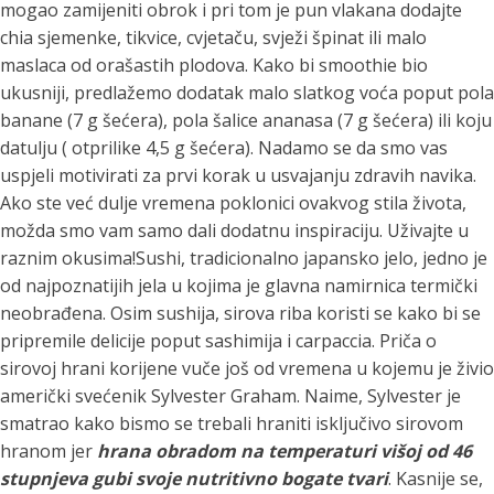
mogao zamijeniti obrok i pri tom je pun vlakana dodajte
chia sjemenke, tikvice, cvjetaču, svježi špinat ili malo
maslaca od orašastih plodova. Kako bi smoothie bio
ukusniji, predlažemo dodatak malo slatkog voća poput pola
banane (7 g šećera), pola šalice ananasa (7 g šećera) ili koju
datulju ( otprilike 4,5 g šećera).
Nadamo se da smo vas
uspjeli motivirati za prvi korak u usvajanju zdravih navika.
Ako ste već dulje vremena poklonici ovakvog stila života,
možda smo vam samo dali dodatnu inspiraciju. Uživajte u
raznim okusima!Sushi, tradicionalno japansko jelo, jedno je
od najpoznatijih jela u kojima je glavna namirnica termički
neobrađena. Osim sushija, sirova riba koristi se kako bi se
pripremile delicije poput sashimija i carpaccia. Priča o
sirovoj hrani korijene vuče još od vremena u kojemu je živio
američki svećenik Sylvester Graham. Naime, Sylvester je
smatrao kako bismo se trebali hraniti isključivo sirovom
hranom jer
hrana obradom na temperaturi višoj od 46
stupnjeva gubi svoje nutritivno bogate tvari
. Kasnije se,