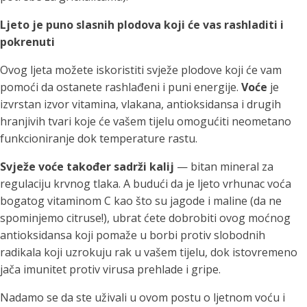
Ljeto je puno slasnih plodova koji će vas rashladiti i
pokrenuti
Ovog ljeta možete iskoristiti svježe plodove koji će vam
pomoći da ostanete rashlađeni i puni energije.
Voće
je
izvrstan izvor vitamina, vlakana, antioksidansa i drugih
hranjivih tvari koje će vašem tijelu omogućiti neometano
funkcioniranje dok temperature rastu.
Svježe voće također sadrži kalij
— bitan mineral za
regulaciju krvnog tlaka. A budući da je ljeto vrhunac voća
bogatog vitaminom C kao što su jagode i maline (da ne
spominjemo citruse!), ubrat ćete dobrobiti ovog moćnog
antioksidansa koji pomaže u borbi protiv slobodnih
radikala koji uzrokuju rak u vašem tijelu, dok istovremeno
jača imunitet protiv virusa prehlade i gripe.
Nadamo se da ste uživali u ovom postu o ljetnom voću i