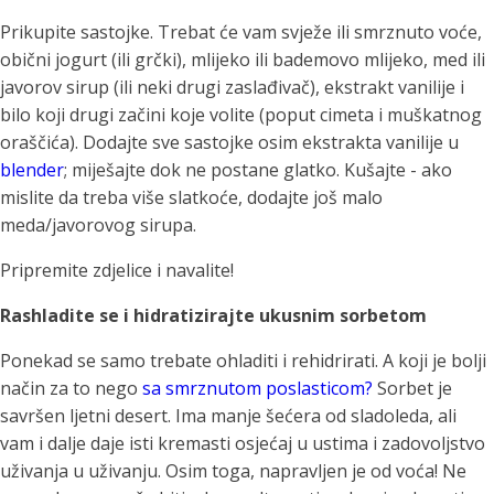
Prikupite sastojke. Trebat će vam svježe ili smrznuto voće,
obični jogurt (ili grčki), mlijeko ili bademovo mlijeko, med ili
javorov sirup (ili neki drugi zaslađivač), ekstrakt vanilije i
bilo koji drugi začini koje volite (poput cimeta i muškatnog
oraščića). Dodajte sve sastojke osim ekstrakta vanilije u
blender
; miješajte dok ne postane glatko. Kušajte - ako
mislite da treba više slatkoće, dodajte još malo
meda/javorovog sirupa.
Pripremite zdjelice i navalite!
Rashladite se i hidratizirajte ukusnim sorbetom
Ponekad se samo trebate ohladiti i rehidrirati. A koji je bolji
način za to nego
sa smrznutom poslasticom?
Sorbet je
savršen ljetni desert. Ima manje šećera od sladoleda, ali
vam i dalje daje isti kremasti osjećaj u ustima i zadovoljstvo
uživanja u uživanju. Osim toga, napravljen je od voća! Ne