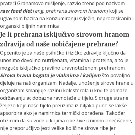
prateći Grahamovo mišljenje, razvio trend pod nazivom
raw food diet
(
eng. prehrana sirovom hranom
) koji se
uglavnom bazira na konzumiranju svježih, neprocesiranih i
organski biljnih namirnica.
Je li prehrana isključivo sirovom hranom
zdravija od naše uobičajene prehrane?
Općenito je za naše psihičko i fizičko zdravlje ključno da
unosimo dovoljno nutrijenata, vitamina i proteina, a to je
moguće isključivo pravilno uravnoteženom prehranom.
Sirova hrana bogata je vlaknima i kalijem
što povoljno
djeluje na naš organizam. Nadalje, unošenje sirove hrane u
organizam smanjuje razinu kolesterola u krvi te pomaže
održavanju acidobazne ravnoteže u tijelu. S druge strane,
željezo koje naše tijelo preuzima iz biljaka puno se lakše
apsorbira ako je namirnica termički obrađena. Također,
obzirom da su vode u kojima ribe žive iznimno onečišćene,
nije preporučljivo jesti velike količine sirove ribe jer