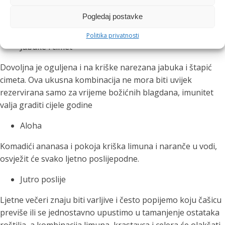
Osnovna ideja svake kombinacije jest preliti oprano i
očišćeno voće
filtriranom vodom
te ostaviti preko noći ili 2
Pogledaj postavke
– 3 sata u hladnjaku.
Politika privatnosti
Jabuke i cimet
Dovoljna je oguljena i na kriške narezana jabuka i štapić
cimeta. Ova ukusna kombinacija ne mora biti uvijek
rezervirana samo za vrijeme božićnih blagdana, imunitet
valja graditi cijele godine
Aloha
Komadići ananasa i pokoja kriška limuna i naranče u vodi,
osvježit će svako ljetno poslijepodne.
Jutro poslije
Ljetne večeri znaju biti varljive i često popijemo koju čašicu
previše ili se jednostavno upustimo u tamanjenje ostataka