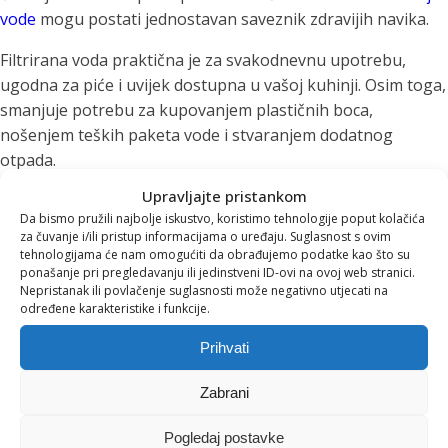
vode
mogu postati jednostavan saveznik zdravijih navika.
Filtrirana voda praktična je za svakodnevnu upotrebu,
ugodna za piće i uvijek dostupna u vašoj kuhinji. Osim toga,
smanjuje potrebu za kupovanjem plastičnih boca,
nošenjem teških paketa vode i stvaranjem dodatnog
otpada.
Upravljajte pristankom
U Aquiliji vjerujemo da zdrave navike ne moraju biti
Da bismo pružili najbolje iskustvo, koristimo tehnologije poput kolačića
komplicirane. Ponekad je dovoljno da čista voda bude
za čuvanje i/ili pristup informacijama o uređaju. Suglasnost s ovim
nadohvat ruke – na kuhinjskom pultu, radnom stolu ili u
tehnologijama će nam omogućiti da obrađujemo podatke kao što su
ponašanje pri pregledavanju ili jedinstveni ID-ovi na ovoj web stranici.
bočici koju nosite sa sobom.
Nepristanak ili povlačenje suglasnosti može negativno utjecati na
određene karakteristike i funkcije.
Male ljetne navike za veliku
Prihvati
promjenu
Zabrani
Ljeto je idealno vrijeme za uvođenje jednostavnih rituala
Pogledaj postavke