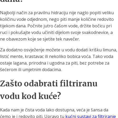
Najbolji način za pravilnu hidraciju nije naglo popiti veliku
količinu vode odjednom, nego piti manje količine redovito
tijekom dana. Počnite jutro čašom vode, držite bočicu pri
ruci i pokušajte vodu učiniti dijelom svoje svakodnevice, a
ne obavezom koje se sjetite tek navečer.
Za dodatno osvježenje možete u vodu dodati krišku limuna,
listić mente, krastavac ili nekoliko bobica voća. Tako voda
ostaje lagana, prirodna i ugodna za piti, bez potrebe za
šećerom ili umjetnim dodacima.
Zašto odabrati filtriranu
vodu kod kuće?
Kada nam je čista voda lako dostupna, veća je šansa da
ćemo je i redovito piti. Upravo tu
kućni sustavi za filtriranje