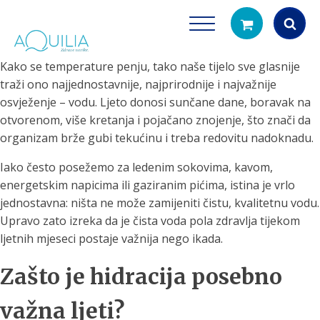
Kako se temperature penju, tako naše tijelo sve glasnije
Products
traži ono najjednostavnije, najprirodnije i najvažnije
search
osvježenje – vodu. Ljeto donosi sunčane dane, boravak na
otvorenom, više kretanja i pojačano znojenje, što znači da
organizam brže gubi tekućinu i treba redovitu nadoknadu.
Iako često posežemo za ledenim sokovima, kavom,
energetskim napicima ili gaziranim pićima, istina je vrlo
jednostavna: ništa ne može zamijeniti čistu, kvalitetnu vodu.
Upravo zato izreka da je čista voda pola zdravlja tijekom
Tuš glave
Vrčevi za filtrira
ljetnih mjeseci postaje važnija nego ikada.
rirodno filtriranje vode za tuširanje
Potpuno prijenosno rješenje
čistu vodu za pi
Zašto je hidracija posebno
važna ljeti?