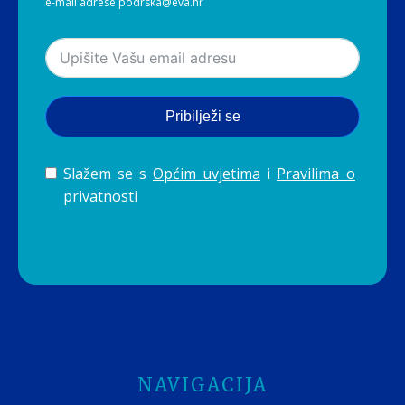
e-mail adrese podrska@eva.hr
Pribilježi se
Slažem se s
Općim uvjetima
i
Pravilima o
privatnosti
NAVIGACIJA