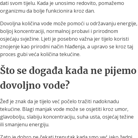
dati svom tijelu. Kada je unosimo redovito, pomažemo
organizmu da bolje funkcionira kroz dan.
Dovoljna količina vode može pomoći u održavanju energije,
boljoj koncentraciji, normalnoj probavi i prirodnom
osjećaju svježine. Ljeti je posebno važna jer tijelo koristi
znojenje kao prirodni način hlađenja, a upravo se kroz taj
proces gubi veća količina tekućine.
Što se događa kada ne pijemo
dovoljno vode?
Žeđ je znak da je tijelo već počelo tražiti nadoknadu
tekućine. Blagi manjak vode može se osjetiti kroz umor,
glavobolju, slabiju koncentraciju, suha usta, osjećaj težine
ili smanjenu energiju.
Zato je dobro ne čekati trenutak kada smo već jako žedni,