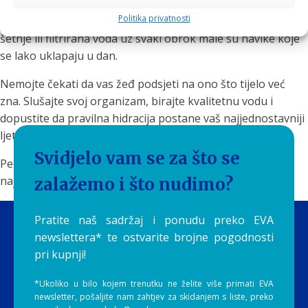
koji nam pomažu da se osjećamo bolje. Čaša vode nakon
Politika privatnosti
buđenja, nekoliko gutljaja prije kave, bočica vode tijekom
šetnje ili filtrirana voda uz svaki obrok male su navike koje
se lako uklapaju u dan.
Nemojte čekati da vas žeđ podsjeti na ono što tijelo već
zna. Slušajte svoj organizam, birajte kvalitetnu vodu i
dopustite da pravilna hidracija postane vaš najjednostavniji
ljetni wellness ritual.
Svidjelo vam se za što se
Peonekad je najbolja odluka za zdravlje upravo ona
najjednostavnija – čaša čiste vode.
zalažemo i što nudimo?
Pratite naš sadržaj i ponudu preko EVA
newslettera* te ostvarite brojne pogodnosti
pri kupnji!
*Ukoliko u bilo kojem trenutku ne želite više primati EVA
newsletter, pošaljite nam zahtjev za skidanjem s liste, preko