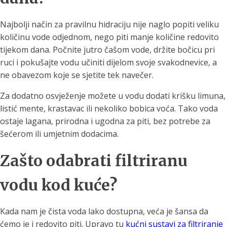
Najbolji način za pravilnu hidraciju nije naglo popiti veliku
količinu vode odjednom, nego piti manje količine redovito
tijekom dana. Počnite jutro čašom vode, držite bočicu pri
ruci i pokušajte vodu učiniti dijelom svoje svakodnevice, a
ne obavezom koje se sjetite tek navečer.
Za dodatno osvježenje možete u vodu dodati krišku limuna,
listić mente, krastavac ili nekoliko bobica voća. Tako voda
ostaje lagana, prirodna i ugodna za piti, bez potrebe za
šećerom ili umjetnim dodacima.
Zašto odabrati filtriranu
vodu kod kuće?
Kada nam je čista voda lako dostupna, veća je šansa da
ćemo je i redovito piti. Upravo tu
kućni sustavi za filtriranje