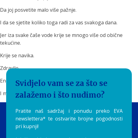
Da joj posvetite malo više pažnje.
I da se sjetite koliko toga radi za vas svakoga dana.
Jer iza svake čaše vode krije se mnogo više od obične
tekućine.
Krije se navika.
Zdravlje.
Energija.
Svidjelo vam se za što se
I mali svakodnevni ritual koji često podcjenjujemo.
zalažemo i što nudimo?
Pratite naš sadržaj i ponudu preko EVA
newslettera* te ostvarite brojne pogodnosti
pri kupnji!