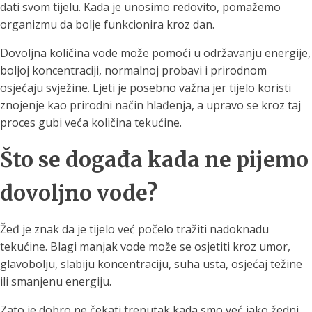
dati svom tijelu. Kada je unosimo redovito, pomažemo
organizmu da bolje funkcionira kroz dan.
Dovoljna količina vode može pomoći u održavanju energije,
boljoj koncentraciji, normalnoj probavi i prirodnom
osjećaju svježine. Ljeti je posebno važna jer tijelo koristi
znojenje kao prirodni način hlađenja, a upravo se kroz taj
proces gubi veća količina tekućine.
Što se događa kada ne pijemo
dovoljno vode?
Žeđ je znak da je tijelo već počelo tražiti nadoknadu
tekućine. Blagi manjak vode može se osjetiti kroz umor,
glavobolju, slabiju koncentraciju, suha usta, osjećaj težine
ili smanjenu energiju.
Zato je dobro ne čekati trenutak kada smo već jako žedni,