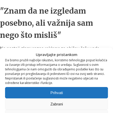
"Znam da ne izgledam
posebno, ali važnija sam
nego što misliš"
Ne postoji glamurozna reklama za običnu čašu vode.
Upravljajte pristankom
Nitko ne objavljuje fotografije vode na društvenim
Da bismo pružili najbolje iskustvo, koristimo tehnologije poput kolačića
mrežama s istim entuzijazmom kao kavu, koktele ili
za čuvanje i/ili pristup informacijama o uređaju. Suglasnost s ovim
tehnologijama će nam omogućiti da obrađujemo podatke kao što su
raskošne večere.
ponašanje pri pregledavanju ili jedinstveni ID-ovi na ovoj web stranici.
Nepristanak ili povlačenje suglasnosti može negativno utjecati na
Ali upravo voda sudjeluje u gotovo svakom važnom
određene karakteristike i funkcije.
procesu u našem tijelu.
Prihvati
Ona pomaže:
Zabrani
regulaciji tjelesne temperature,