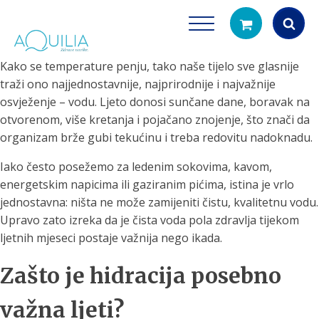
Kako se temperature penju, tako naše tijelo sve glasnije
Products
traži ono najjednostavnije, najprirodnije i najvažnije
search
osvježenje – vodu. Ljeto donosi sunčane dane, boravak na
otvorenom, više kretanja i pojačano znojenje, što znači da
organizam brže gubi tekućinu i treba redovitu nadoknadu.
Iako često posežemo za ledenim sokovima, kavom,
energetskim napicima ili gaziranim pićima, istina je vrlo
jednostavna: ništa ne može zamijeniti čistu, kvalitetnu vodu.
Upravo zato izreka da je čista voda pola zdravlja tijekom
Tuš glave
Vrčevi za filtrira
ljetnih mjeseci postaje važnija nego ikada.
rirodno filtriranje vode za tuširanje
Potpuno prijenosno rješenje
čistu vodu za pi
Zašto je hidracija posebno
važna ljeti?