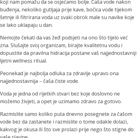
koji nam pomažu da se osjećamo bolje. Čaša vode nakon
buđenja, nekoliko gutljaja prije kave, bočica vode tijekom
šetnje ili filtrirana voda uz svaki obrok male su navike koje
se lako uklapaju u dan.
Nemojte čekati da vas žeđ podsjeti na ono što tijelo već
zna. Slušajte svoj organizam, birajte kvalitetnu vodu i
dopustite da pravilna hidracija postane vaš najjednostavniji
ljetni wellness ritual.
Peonekad je najbolja odluka za zdravlje upravo ona
najjednostavnija – čaša čiste vode.
Voda je jedna od rijetkih stvari bez koje doslovno ne
možemo živjeti, a opet je uzimamo zdravo za gotovo.
Razmislite samo koliko puta dnevno posegnete za čašom
vode bez da zastanete i razmislite o tome odakle dolazi,
kakvog je okusa ili što sve prolazi prije nego što stigne do
vaše slavine.