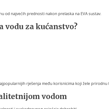
u od najvećih prednosti nakon prelaska na EVA sustav.
 za vodu za kućanstvo?
opularnijih rješenja među korisnicima koji žele prirodnu filt
valitetnijom vodom