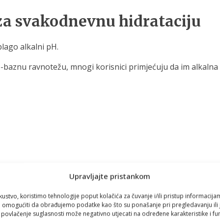
 za svakodnevnu hidrataciju
blago alkalni pH.
-baznu ravnotežu, mnogi korisnici primjećuju da im alkalna v
Upravljajte pristankom
bolji okus s filtriranom vodom
kustvo, koristimo tehnologije poput kolačića za čuvanje i/ili pristup informacija
omogućiti da obrađujemo podatke kao što su ponašanje pri pregledavanju ili j
i povlačenje suglasnosti može negativno utjecati na određene karakteristike i fun