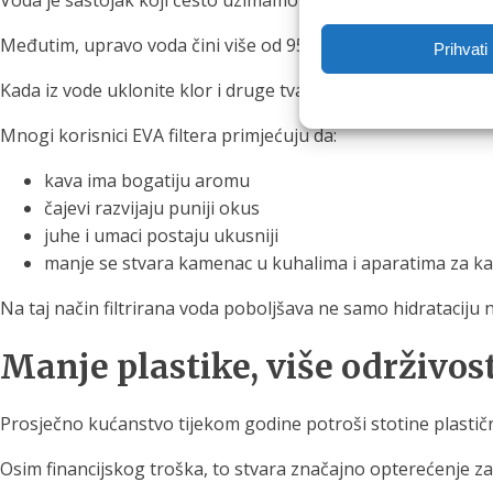
Voda je sastojak koji često uzimamo zdravo za gotovo.
Međutim, upravo voda čini više od 95 % šalice kave ili čaja.
Prihvati
Kada iz vode uklonite klor i druge tvari koje utječu na okus, n
Mnogi korisnici EVA filtera primjećuju da:
kava ima bogatiju aromu
čajevi razvijaju puniji okus
juhe i umaci postaju ukusniji
manje se stvara kamenac u kuhalima i aparatima za k
Na taj način filtrirana voda poboljšava ne samo hidratacij
Manje plastike, više održivos
Prosječno kućanstvo tijekom godine potroši stotine plastič
Osim financijskog troška, to stvara značajno opterećenje za 