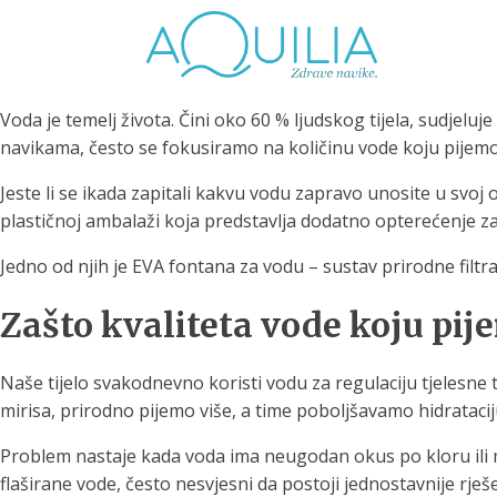
Voda je temelj života. Čini oko 60 % ljudskog tijela, sudjel
navikama, često se fokusiramo na količinu vode koju pijemo
Jeste li se ikada zapitali kakvu vodu zapravo unosite u svoj
plastičnoj ambalaži koja predstavlja dodatno opterećenje za o
Tuš glave
Vrčevi za filtriranje
Boce 
Jedno od njih je EVA fontana za vodu – sustav prirodne filtr
vode
irodno filtriranje vode za
tuširanje
Potpuno prijenosno rješenje
Potpuno
Zašto kvaliteta vode koju pij
za sigurnu i čistu vodu za piće
za sigur
Naše tijelo svakodnevno koristi vodu za regulaciju tjelesne
mirisa, prirodno pijemo više, a time poboljšavamo hidrataci
Problem nastaje kada voda ima neugodan okus po kloru ili mi
flaširane vode, često nesvjesni da postoji jednostavnije rješ