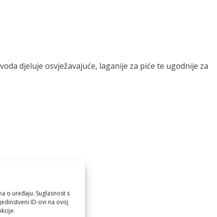
oda djeluje osvježavajuće, laganije za piće te ugodnije za
?
ma o uređaju. Suglasnost s
edinstveni ID-ovi na ovoj
kcije.