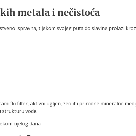
kih metala i nečistoća
veno ispravna, tijekom svojeg puta do slavine prolazi kroz cj
eramički filter, aktivni ugljen, zeolit i prirodne mineralne m
u strukturu vode.
ijekom cijelog dana.