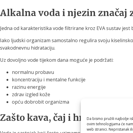
Alkalna voda i njezin značaj
Jedna od karakteristika vode filtrirane kroz EVA sustav jest 
Iako ljudski organizam samostalno regulira svoju kiselinsko
svakodnevnu hidrataciju.
Uz dovoljno vode tijekom dana moguće je podržati:
normalnu probavu
koncentraciju i mentalne funkcije
razinu energije
zdrav izgled kože
opću dobrobit organizma
Zašto kava, čaj i hrana imaju 
Da bismo pružili najbolje is
ovim tehnologijama će nam 
web stranici. Nepristanak il