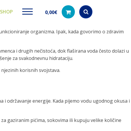
SHOP
0,00
€
no funkcioniranje organizma. Ipak, kada govorimo o zdravim
Products
search
amenca i drugih nečistoća, dok flaširana voda često dolazi u
ješenje za svakodnevnu hidrataciju.
ki paketi
Ugradbeni filteri za
Dezinfe
 njezinih korisnih svojstava.
vodu
di na akciji
Kod nas pronađ
dezinfekciju 
Učinkovito filtriranje vode iz
vodovodne mreže
zma i održavanje energije. Kada pijemo vodu ugodnog okusa i
a gaziranim pićima, sokovima ili kupuju velike količine