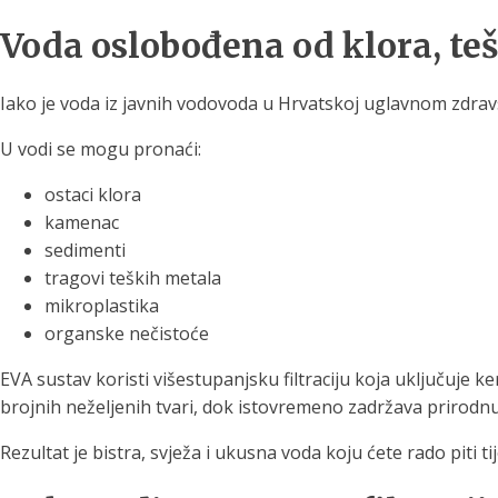
Voda oslobođena od klora, teš
Iako je voda iz javnih vodovoda u Hrvatskoj uglavnom zdravst
U vodi se mogu pronaći:
ostaci klora
kamenac
sedimenti
tragovi teških metala
mikroplastika
organske nečistoće
EVA sustav koristi višestupanjsku filtraciju koja uključuje k
brojnih neželjenih tvari, dok istovremeno zadržava prirodn
Rezultat je bistra, svježa i ukusna voda koju ćete rado piti t