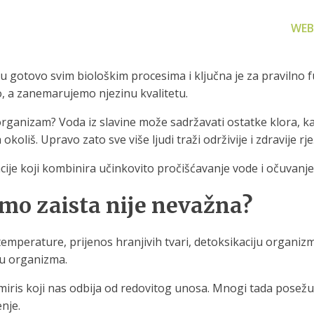
WEB
uje u gotovo svim biološkim procesima i ključna je za pravil
, a zanemarujemo njezinu kvalitetu.
 organizam? Voda iz slavine može sadržavati ostatke klora, k
koliš. Upravo zato sve više ljudi traži održivije i zdravije r
za filtriranje
Zamjenski dijelovi
Akcijs
acije koji kombinira učinkovito pročišćavanje vode i očuvanje
vode
Zamjenski dijelovi za naše
Proizvo
proizvode
 prijenosno rješenje
emo zaista nije nevažna?
nu i čistu vodu za piće
 temperature, prijenos hranjivih tvari, detoksikaciju organi
ju organizma.
ris koji nas odbija od redovitog unosa. Mnogi tada posežu z
enje.