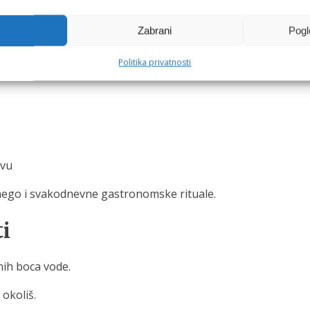
Zabrani
Pogl
apici postaju aromatičniji i uravnoteženiji. Isto vrijedi i za 
Politika privatnosti
avu
u nego i svakodnevne gastronomske rituale.
ti
nih boca vode.
okoliš.