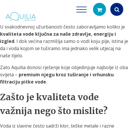
U svakodnevnoj užurbanosti često zaboravljamo koliko je
Products
kvaliteta vode ključna za naše zdravlje, energiju i
search
izgled
. I dok većina razmišlja samo o vodi koju pije, istina je
da i voda kojom se tuširamo ima jednako velik utjecaj na
naše tijelo.
Zato Aquilia donosi rješenje koje objedinjuje najbolje iz oba
svijeta –
premium njegu kroz tuširanje i vrhunsku
filtraciju pitke vode
.
Tuš glave
Vrčevi za filtrira
Zašto je kvaliteta vode
rirodno filtriranje vode za tuširanje
Potpuno prijenosno rješenje
čistu vodu za pi
važnija nego što mislite?
Voda iz slavine često sadrži klor, teške metale i razne