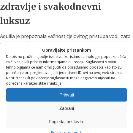
zdravlje i svakodnevni
luksuz
Aquilia je prepoznala važnost cjelovitog pristupa vodi, zato
nudi i praktične pakete poput:
Upravljajte pristankom
Waters Premium Therapy tuš glava
Da bismo pružili najbolje iskustvo, koristimo tehnologije poput kolačića
za čuvanje i/ili pristup informacijama o uređaju. Suglasnost s ovim
ACEBIO+ vrč za filtriranje vode
tehnologijama će nam omogućiti da obrađujemo podatke kao što su
ponašanje pri pregledavanju ili jedinstveni ID-ovi na ovoj web stranici.
Ovakav “vodeni duet” predstavlja
jednostavan, ali moćan
Nepristanak ili povlačenje suglasnosti može negativno utjecati na
korak prema zdravijem životu
, jer kvalitetna voda nije
određene karakteristike i funkcije.
luksuz – već potreba.
Prihvati
Zaključak – male promjene,
Zabrani
velika razlika
Pogledaj postavke
Politika privatnosti