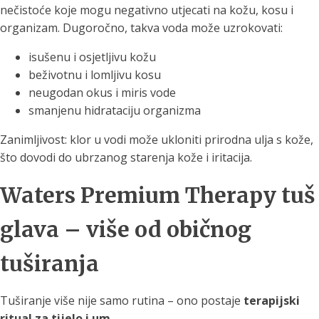
nečistoće koje mogu negativno utjecati na kožu, kosu i
organizam. Dugoročno, takva voda može uzrokovati:
isušenu i osjetljivu kožu
beživotnu i lomljivu kosu
neugodan okus i miris vode
smanjenu hidrataciju organizma
Zanimljivost: klor u vodi može ukloniti prirodna ulja s kože,
što dovodi do ubrzanog starenja kože i iritacija.
Waters Premium Therapy tuš
glava – više od običnog
tuširanja
Tuširanje više nije samo rutina – ono postaje
terapijski
ritual za tijelo i um
.