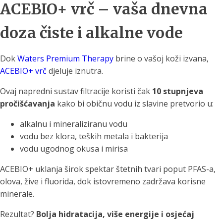
ACEBIO+ vrč – vaša dnevna
doza čiste i alkalne vode
Dok
Waters Premium Therapy
brine o vašoj koži izvana,
ACEBIO+ vrč
djeluje iznutra.
Ovaj napredni sustav filtracije koristi čak
10 stupnjeva
pročišćavanja
kako bi običnu vodu iz slavine pretvorio u:
alkalnu i mineraliziranu vodu
vodu bez klora, teških metala i bakterija
vodu ugodnog okusa i mirisa
ACEBIO+ uklanja širok spektar štetnih tvari poput PFAS-a,
olova, žive i fluorida, dok istovremeno zadržava korisne
minerale.
Rezultat?
Bolja hidratacija, više energije i osjećaj