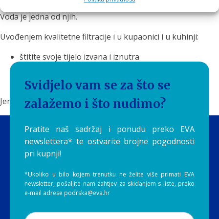
Zdravlje često počinje od sitnica koje koristimo svaki dan.
Voda je jedna od njih.
Uvođenjem kvalitetne filtracije i u kupaonici i u kuhinji:
štitite svoje tijelo izvana i iznutra
poboljšavate kvalitetu života
stvarate dugoročne zdrave navike
Svidjelo vam se za što se
Jer kada je voda čista i život postaje kvalitetniji.
zalažemo i što nudimo?
Pratite naš sadržaj i ponudu preko EVA
newslettera* te ostvarite brojne pogodnosti
pri kupnji!
*Ukoliko u bilo kojem trenutku ne želite više primati EVA
newsletter, pošaljite nam zahtjev za skidanjem s liste, preko
e-mail adrese podrska@eva.hr