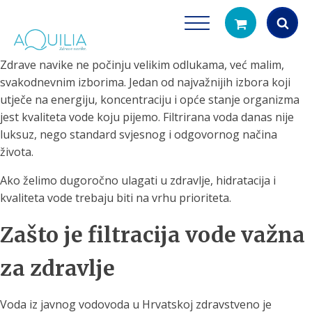
Zdrave navike ne počinju velikim odlukama, već malim,
Products
svakodnevnim izborima. Jedan od najvažnijih izbora koji
search
utječe na energiju, koncentraciju i opće stanje organizma
jest kvaliteta vode koju pijemo. Filtrirana voda danas nije
luksuz, nego standard svjesnog i odgovornog načina
života.
Ako želimo dugoročno ulagati u zdravlje, hidratacija i
kvaliteta vode trebaju biti na vrhu prioriteta.
Tuš glave
Vrčevi za filtrira
Zašto je filtracija vode važna
rirodno filtriranje vode za tuširanje
Potpuno prijenosno rješenje
čistu vodu za pi
za zdravlje
Voda iz javnog vodovoda u Hrvatskoj zdravstveno je