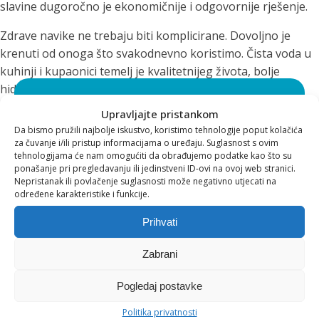
slavine dugoročno je ekonomičnije i odgovornije rješenje.
Zdrave navike ne trebaju biti komplicirane. Dovoljno je
krenuti od onoga što svakodnevno koristimo. Čista voda u
kuhinji i kupaonici temelj je kvalitetnijeg života, bolje
hidratacije i dugoročne brige o organizmu.
Svidjelo vam se za što se
Upravljajte pristankom
Filtrirana voda nije trend. Ona je svjestan izbor za zdravlje,
Da bismo pružili najbolje iskustvo, koristimo tehnologije poput kolačića
energiju i ravnotežu.
zalažemo i što nudimo?
za čuvanje i/ili pristup informacijama o uređaju. Suglasnost s ovim
tehnologijama će nam omogućiti da obrađujemo podatke kao što su
ponašanje pri pregledavanju ili jedinstveni ID-ovi na ovoj web stranici.
Pratite naš sadržaj i ponudu preko EVA
Nepristanak ili povlačenje suglasnosti može negativno utjecati na
newslettera* te ostvarite brojne pogodnosti
određene karakteristike i funkcije.
pri kupnji!
Prihvati
*Ukoliko u bilo kojem trenutku ne želite više primati EVA
Zabrani
newsletter, pošaljite nam zahtjev za skidanjem s liste, preko
e-mail adrese podrska@eva.hr
Pogledaj postavke
Politika privatnosti