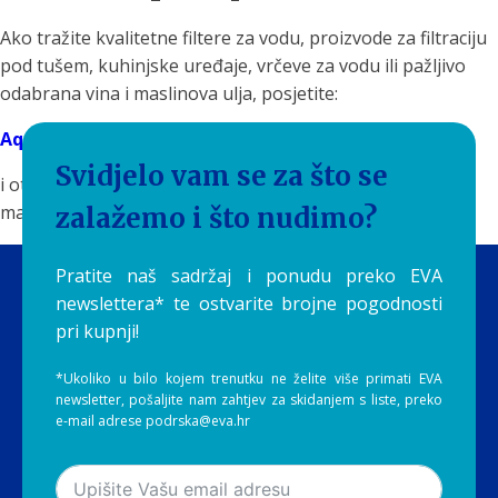
Ako tražite kvalitetne filtere za vodu, proizvode za filtraciju
pod tušem, kuhinjske uređaje, vrčeve za vodu ili pažljivo
odabrana vina i maslinova ulja, posjetite:
Aquilia.hr
Svidjelo vam se za što se
i otkrijte proizvode koji svakodnevne rituale pretvaraju u
male trenutke uživanja.
zalažemo i što nudimo?
Pratite naš sadržaj i ponudu preko EVA
newslettera* te ostvarite brojne pogodnosti
pri kupnji!
*Ukoliko u bilo kojem trenutku ne želite više primati EVA
newsletter, pošaljite nam zahtjev za skidanjem s liste, preko
e-mail adrese podrska@eva.hr