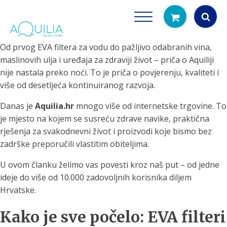
Od prvog EVA filtera za vodu do pažljivo odabranih vina,
Products
maslinovih ulja i uređaja za zdraviji život – priča o Aquiliji
search
nije nastala preko noći. To je priča o povjerenju, kvaliteti i
više od desetljeća kontinuiranog razvoja.
Danas je
Aquilia.hr
mnogo više od internetske trgovine. To
je mjesto na kojem se susreću zdrave navike, praktična
rješenja za svakodnevni život i proizvodi koje bismo bez
zadrške preporučili vlastitim obiteljima.
Tuš glave
Vrčevi za filtrira
U ovom članku želimo vas povesti kroz naš put – od jedne
rirodno filtriranje vode za tuširanje
Potpuno prijenosno rješenje
ideje do više od 10.000 zadovoljnih korisnika diljem
čistu vodu za pi
Hrvatske.
Kako je sve počelo: EVA filteri