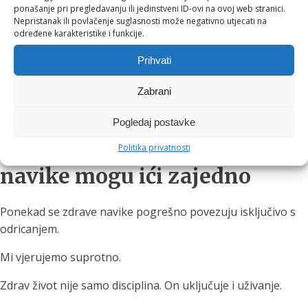
Dalmacije
ponašanje pri pregledavanju ili jedinstveni ID-ovi na ovoj web stranici.
Nepristanak ili povlačenje suglasnosti može negativno utjecati na
Slavonije
određene karakteristike i funkcije.
drugih vrhunskih vinskih regija Hrvatske i regije
Prihvati
Posebno smo ponosni na suradnju s brojnim obiteljskim
vinarijama koje kroz svoje etikete pričaju autentične priče o
Zabrani
terroiru, tradiciji i predanosti vinogradu.
Pogledaj postavke
Vrhunski proizvodi i zdrave
Politika privatnosti
navike mogu ići zajedno
Ponekad se zdrave navike pogrešno povezuju isključivo s
odricanjem.
Mi vjerujemo suprotno.
Zdrav život nije samo disciplina. On uključuje i uživanje.