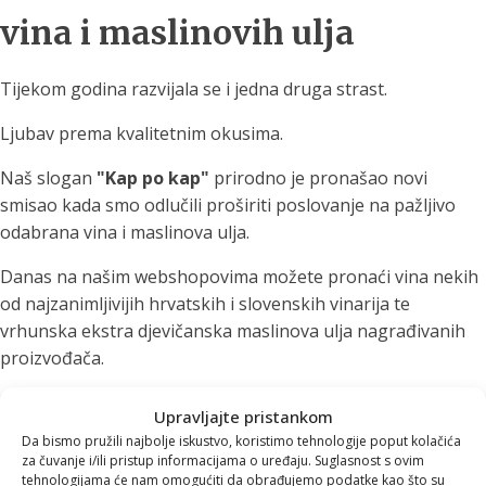
vina i maslinovih ulja
Tijekom godina razvijala se i jedna druga strast.
Ljubav prema kvalitetnim okusima.
Naš slogan
"Kap po kap"
prirodno je pronašao novi
smisao kada smo odlučili proširiti poslovanje na pažljivo
odabrana vina i maslinova ulja.
Danas na našim webshopovima možete pronaći vina nekih
od najzanimljivijih hrvatskih i slovenskih vinarija te
vrhunska ekstra djevičanska maslinova ulja nagrađivanih
proizvođača.
U ponudi se nalaze vina iz:
Upravljajte pristankom
Da bismo pružili najbolje iskustvo, koristimo tehnologije poput kolačića
Istre
za čuvanje i/ili pristup informacijama o uređaju. Suglasnost s ovim
Vipavske doline
tehnologijama će nam omogućiti da obrađujemo podatke kao što su