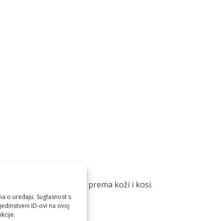
 ritual postaje nježniji prema koži i kosi.
ma o uređaju. Suglasnost s
edinstveni ID-ovi na ovoj
kcije.