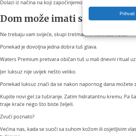
Dolazi iz načina na koji započinjemo ili završavamo dan.
Prihvati
Dom može imati svoj mali sp
Ne trebaju vam svijeće, skupi tretmani ni wellness hotel.
Ponekad je dovoljna jedna dobra tuš glava.
Waters Premium pretvara običan tuš u mali dnevni ritual uz f
Jer luksuz nije uvijek nešto veliko.
Ponekad luksuz znači da se nakon napornog dana možete zatv
Kupite novi gel za tuširanje. Zatim hidratantnu kremu. Pa šam
traje kraće nego što biste željeli.
Zvuči poznato?
Većina nas, kada se suoči sa suhom kožom ili osjetljivim vl