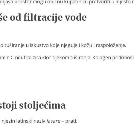
unjava prostor mogu običnu kupaonicu pretvoriti u mjesto na
e od filtracije vode
 tuširanje u iskustvo koje njeguje i kožu i raspoloženje.
itamin C neutralizira klor tijekom tuširanja. Kolagen pridono
toji stoljećima
 njezin latinski naziv
lavare
– prati.