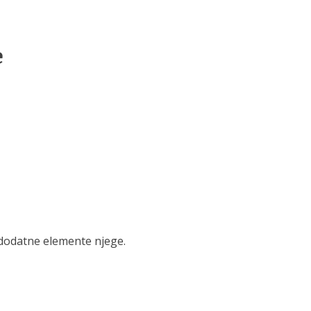
e
i dodatne elemente njege.