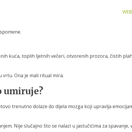
WEB
 uspomene.
nih kuća, toplih ljetnih večeri, otvorenih prozora, čistih pla
za filtriranje
Zamjenski dijelovi
Akcijs
vode
rtu. Ona je mali ritual mira.
Zamjenski dijelovi za naše
Proizvo
proizvode
 prijenosno rješenje
o umiruje?
nu i čistu vodu za piće
otovo trenutno dolaze do dijela mozga koji upravlja emocijam
em. Nije slučajno što se nalazi u jastučićima za spavanje, we