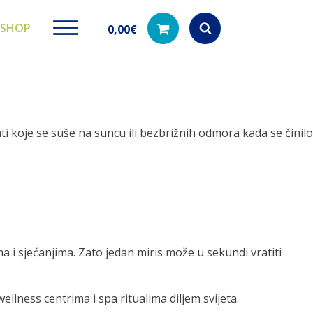
SHOP
0,00
€
Products
search
hti koje se suše na suncu ili bezbrižnih odmora kada se činilo
ki paketi
Ugradbeni filteri za
Dezinfe
vodu
di na akciji
Kod nas pronađ
dezinfekciju 
Učinkovito filtriranje vode iz
vodovodne mreže
a i sjećanjima. Zato jedan miris može u sekundi vratiti
llness centrima i spa ritualima diljem svijeta.