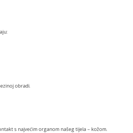
aju:
jezinoj obradi.
ontakt s najvećim organom našeg tijela – kožom.