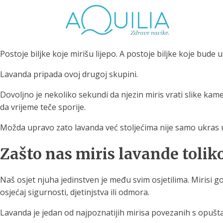
Postoje biljke koje mirišu lijepo. A postoje biljke koje bude
Lavanda pripada ovoj drugoj skupini.
Dovoljno je nekoliko sekundi da njezin miris vrati slike kame
da vrijeme teče sporije.
Tuš glave
Vrčevi za filtriranje
Boce 
vode
irodno filtriranje vode za
Možda upravo zato lavanda već stoljećima nije samo ukras u v
tuširanje
Potpuno prijenosno rješenje
Potpuno
Zašto nas miris lavande tolik
za sigurnu i čistu vodu za piće
za sigur
Naš osjet njuha jedinstven je među svim osjetilima. Mirisi g
osjećaj sigurnosti, djetinjstva ili odmora.
Lavanda je jedan od najpoznatijih mirisa povezanih s opuštanj