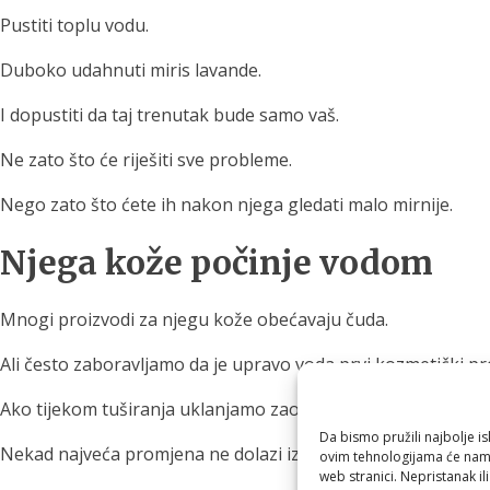
Pustiti toplu vodu.
Duboko udahnuti miris lavande.
I dopustiti da taj trenutak bude samo vaš.
Ne zato što će riješiti sve probleme.
Nego zato što ćete ih nakon njega gledati malo mirnije.
Njega kože počinje vodom
Mnogi proizvodi za njegu kože obećavaju čuda.
Ali često zaboravljamo da je upravo voda prvi kozmetički pr
Ako tijekom tuširanja uklanjamo zaostali klor iz vode te isto
Da bismo pružili najbolje is
Nekad najveća promjena ne dolazi iz nove kreme.
ovim tehnologijama će nam 
web stranici. Nepristanak il