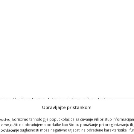
oizvod koji svaki dan dolazi u dodir s našom kožom.
Upravljajte pristankom
vremeno uživamo u vitaminu C, kolagenu i aromaterapiji, cijeli
kustvo, koristimo tehnologije poput kolačića za čuvanje i/ili pristup informacija
omogućiti da obrađujemo podatke kao što su ponašanje pri pregledavanju ili j
i povlačenje suglasnosti može negativno utjecati na određene karakteristike i fun