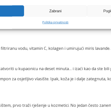
Zabrani
Pogl
a kutak
Politika privatnosti
iltriranu vodu, vitamin C, kolagen i umirujući miris lavande.
oriti u kupaonicu na deset minuta… i izaći kao da ste bili 
pon za osjetljivo vlasište. Ipak, koža je i dalje zategnuta, k
asištem, prvo traži rješenje u kozmetici. No jedan često za