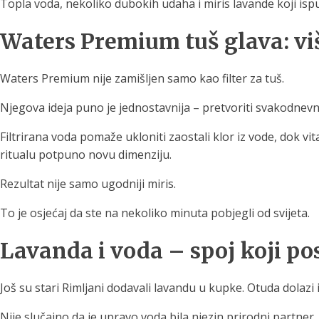
Topla voda, nekoliko dubokih udaha i miris lavande koji isp
Waters Premium tuš glava: viš
Waters Premium nije zamišljen samo kao filter za tuš.
Njegova ideja puno je jednostavnija – pretvoriti svakodnevno
Filtrirana voda pomaže ukloniti zaostali klor iz vode, dok v
ritualu potpuno novu dimenziju.
Rezultat nije samo ugodniji miris.
To je osjećaj da ste na nekoliko minuta pobjegli od svijeta.
Lavanda i voda – spoj koji pos
Još su stari Rimljani dodavali lavandu u kupke. Otuda dolazi i
Nije slučajno da je upravo voda bila njezin prirodni partner.