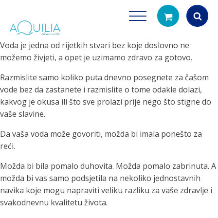
Voda je jedna od rijetkih stvari bez koje doslovno ne
Products
možemo živjeti, a opet je uzimamo zdravo za gotovo.
search
Razmislite samo koliko puta dnevno posegnete za čašom
vode bez da zastanete i razmislite o tome odakle dolazi,
kakvog je okusa ili što sve prolazi prije nego što stigne do
vaše slavine.
Da vaša voda može govoriti, možda bi imala ponešto za
reći.
Tuš glave
Vrčevi za filtrira
Možda bi bila pomalo duhovita. Možda pomalo zabrinuta. A
rirodno filtriranje vode za tuširanje
Potpuno prijenosno rješenje
možda bi vas samo podsjetila na nekoliko jednostavnih
čistu vodu za pi
navika koje mogu napraviti veliku razliku za vaše zdravlje i
svakodnevnu kvalitetu života.