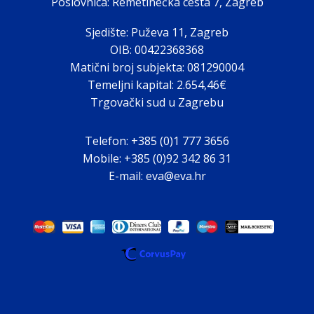
Poslovnica: Remetinečka cesta 7, Zagreb
Sjedište: Puževa 11, Zagreb
OIB: 00422368368
Matični broj subjekta: 081290004
Temeljni kapital: 2.654,46€
Trgovački sud u Zagrebu
Telefon: +385 (0)1 777 3656
Mobile: +385 (0)92 342 86 31
E-mail: eva@eva.hr