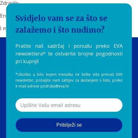
Zdravlje.
Energija.
Svidjelo vam se za što se
I mali svakodnevni ritual koji često podcjenjujemo.
zalažemo i što nudimo?
Pratite naš sadržaj i ponudu preko EVA
newslettera* te ostvarite brojne pogodnosti
pri kupnji!
*Ukoliko u bilo kojem trenutku ne želite više primati EVA
newsletter, pošaljite nam zahtjev za skidanjem s liste, preko
e-mail adrese podrska@eva.hr
Pribilježi se