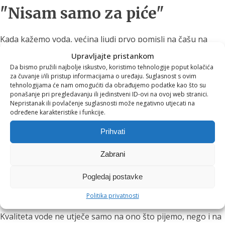
"Nisam samo za piće"
Kada kažemo voda, većina ljudi prvo pomisli na čašu na
stolu.
Upravljajte pristankom
Da bismo pružili najbolje iskustvo, koristimo tehnologije poput kolačića
Ali voda je prisutna u gotovo svakom dijelu našeg dana.
za čuvanje i/ili pristup informacijama o uređaju. Suglasnost s ovim
tehnologijama će nam omogućiti da obrađujemo podatke kao što su
Tuširanje.
ponašanje pri pregledavanju ili jedinstveni ID-ovi na ovoj web stranici.
Nepristanak ili povlačenje suglasnosti može negativno utjecati na
određene karakteristike i funkcije.
Kuhanje.
Prihvati
Pranje voća i povrća.
Priprema kave ili čaja.
Zabrani
Njega kože.
Pogledaj postavke
Pranje zubi.
Politika privatnosti
Kvaliteta vode ne utječe samo na ono što pijemo, nego i na