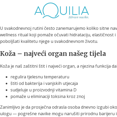
U svakodnevnoj rutini često zanemarujemo koliko sitne navi
wellness ritual koji pomaže očuvati hidrataciju, elastičnos
poboljšati kvalitetu njege u svakodnevnom životu.
Koža – najveći organ našeg tijela
Tuš glave
Vrčevi za filtriranje
Boce 
Koža je naš zaštitni štit i najveći organ, a njezina funkcija d
vode
irodno filtriranje vode za
tuširanje
Potpuno prijenosno rješenje
Potpuno
regulira tjelesnu temperaturu
za sigurnu i čistu vodu za piće
za sigur
štiti od bakterija i vanjskih utjecaja
sudjeluje u proizvodnji vitamina D
pomaže u eliminaciji toksina kroz znoj
Zanimljivo je da prosječna odrasla osoba dnevno izgubi ok
ulogu — pogrešne navike mogu narušiti prirodnu barijeru i 