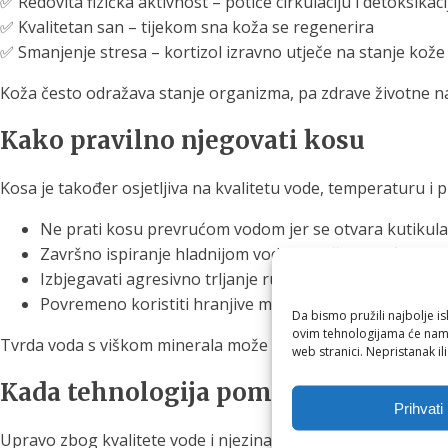
✅ Redovita fizička aktivnost – potiče cirkulaciju i detoksikaci
✅ Kvalitetan san – tijekom sna koža se regenerira
✅ Smanjenje stresa – kortizol izravno utječe na stanje kože
Koža često odražava stanje organizma, pa zdrave životne n
Kako pravilno njegovati kosu
Kosa je također osjetljiva na kvalitetu vode, temperaturu i 
Ne prati kosu prevrućom vodom jer se otvara kutikula i
Završno ispiranje hladnijom vodom može povećati sjaj
Izbjegavati agresivno trljanje ručnikom
Povremeno koristiti hranjive maske ili prirodna ulja
Da bismo pružili najbolje is
ovim tehnologijama će nam 
Tvrda voda s viškom minerala može ostaviti naslage na vlasišt
web stranici. Nepristanak il
Kada tehnologija pomaže svakodnev
Prihvati
Upravo zbog kvalitete vode i njezina utjecaja na kožu i kosu