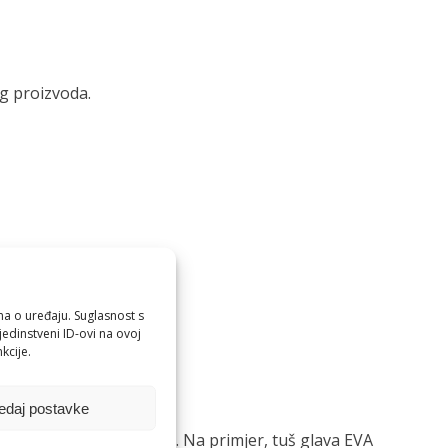
g proizvoda.
ma o uređaju. Suglasnost s
edinstveni ID-ovi na ovoj
osi.
kcije.
edaj postavke
jšati iskustvo tuširanja. Na primjer, tuš glava EVA