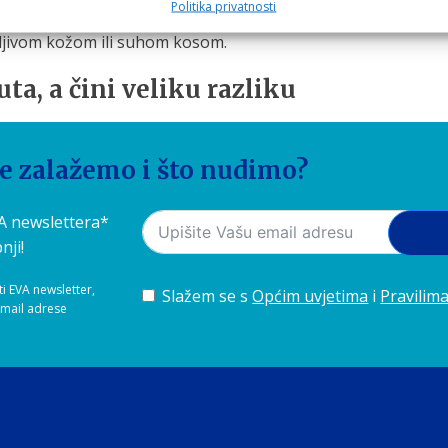
Politika privatnosti
pritisak vode s filtracijom nečistoća, što može doprinijeti n
ljivom kožom ili suhom kosom.
ta, a čini veliku razliku
življavamo kao priliku za brigu o sebi. Uz pravilnu temperatu
se zalažemo i što nudimo?
ili kvalitete vode — ono što dugoročno donosi najveće rez
VA newslettera*
nji!
ti EVA newsletter,
Slažem se s
Općim uvjetima
i
Pravilima
-mail adrese