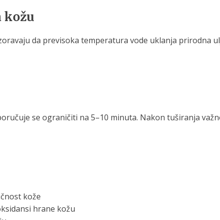
a kožu
zoravaju da previsoka temperatura vode uklanja prirodna ulja
eporučuje se ograničiti na 5–10 minuta. Nakon tuširanja važ
ičnost kože
oksidansi hrane kožu