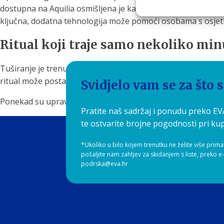
dostupna na Aquilia osmišljena je kako bi kombinirala ugodan 
ključna, dodatna tehnologija može pomoći osobama s osjet
Ritual koji traje samo nekoliko minu
Tuširanje je trenutak koji imamo svaki dan, ali ga rijetko do
ritual može postati važan dio očuvanja zdravlja kože i kose.
Svidjelo vam se za što 
Ponekad su upravo male promjene — poput načina tuširanja 
Pratite naš sadržaj i ponudu preko E
te ostvarite brojne pogodnosti pri kup
*Ukoliko u bilo kojem trenutku ne želite više prima
pošaljite nam zahtjev za skidanjem s liste, preko e
podrska@eva.hr