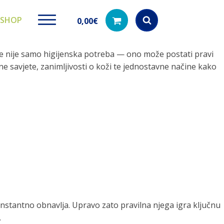
SHOP
0,00
€
nje nije samo higijenska potreba — ono može postati pravi
Products
search
e savjete, zanimljivosti o koži te jednostavne načine kako
ki paketi
Ugradbeni filteri za
Dezinfe
vodu
di na akciji
Kod nas pronađ
dezinfekciju 
Učinkovito filtriranje vode iz
vodovodne mreže
onstantno obnavlja. Upravo zato pravilna njega igra ključnu
.