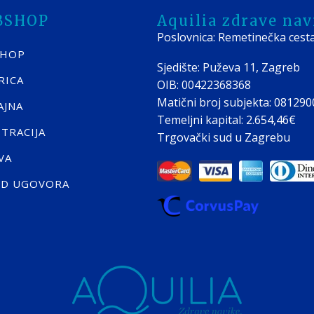
BSHOP
Aquilia zdrave navi
Poslovnica: Remetinečka cest
SHOP
Sjedište: Puževa 11, Zagreb
RICA
OIB: 00422368368
Matični broj subjekta: 08129
AJNA
Temeljni kapital: 2.654,46€
STRACIJA
Trgovački sud u Zagrebu
VA
ID UGOVORA