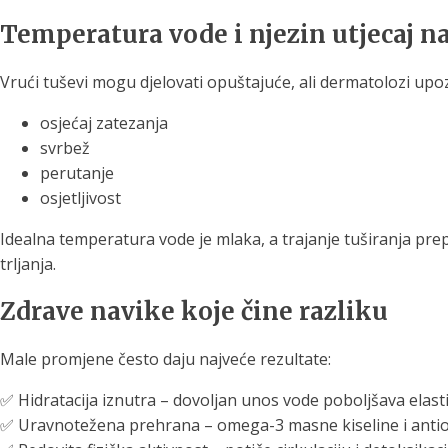
Temperatura vode i njezin utjecaj n
Vrući tuševi mogu djelovati opuštajuće, ali dermatolozi upo
osjećaj zatezanja
svrbež
perutanje
osjetljivost
Idealna temperatura vode je mlaka, a trajanje tuširanja pr
trljanja.
Zdrave navike koje čine razliku
Male promjene često daju najveće rezultate:
✅ Hidratacija iznutra – dovoljan unos vode poboljšava elast
✅ Uravnotežena prehrana – omega-3 masne kiseline i anti