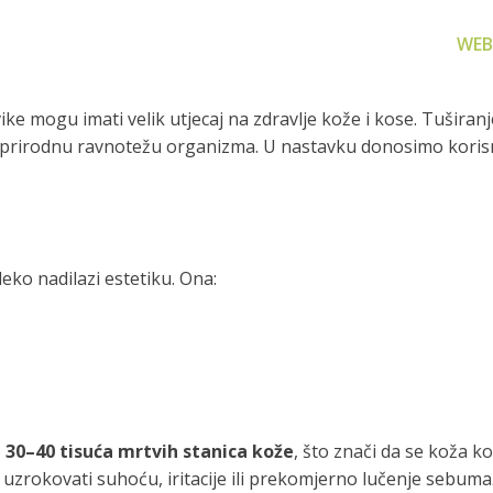
WEB
ke mogu imati velik utjecaj na zdravlje kože i kose. Tušira
t i prirodnu ravnotežu organizma. U nastavku donosimo korisn
za filtriranje
Zamjenski dijelovi
Akcijs
aleko nadilazi estetiku. Ona:
vode
Zamjenski dijelovi za naše
Proizvo
proizvode
 prijenosno rješenje
nu i čistu vodu za piće
o
30–40 tisuća mrtvih stanica kože
, što znači da se koža k
uzrokovati suhoću, iritacije ili prekomjerno lučenje sebuma