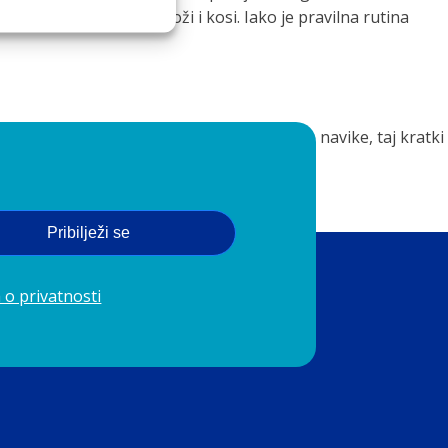
ježnijem osjećaju na koži i kosi. Iako je pravilna rutina
ru vode, nježne proizvode i zdrave životne navike, taj kratki
ultate.
Pribilježi se
 o privatnosti