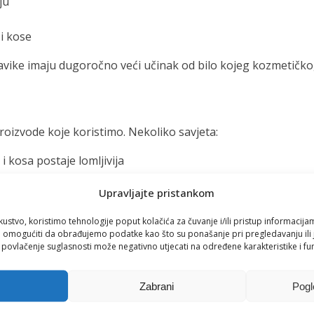
ju
 i kose
avike imaju dugoročno veći učinak od bilo kojeg kozmetičko
proizvode koje koristimo. Nekoliko savjeta:
 kosa postaje lomljivija
Upravljajte pristankom
kustvo, koristimo tehnologije poput kolačića za čuvanje i/ili pristup informacija
omogućiti da obrađujemo podatke kao što su ponašanje pri pregledavanju ili j
u, što kod nekih ljudi uzrokuje suhoću ili osjećaj težine u k
i povlačenje suglasnosti može negativno utjecati na određene karakteristike i fun
noj njezi
Zabrani
Pogl
 sve više ljudi obraća pozornost na rješenja koja mogu pobol