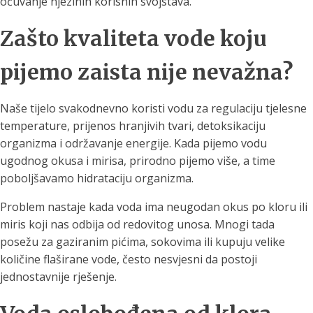
očuvanje njezinih korisnih svojstava.
Zašto kvaliteta vode koju
pijemo zaista nije nevažna?
Naše tijelo svakodnevno koristi vodu za regulaciju tjelesne
temperature, prijenos hranjivih tvari, detoksikaciju
organizma i održavanje energije. Kada pijemo vodu
ugodnog okusa i mirisa, prirodno pijemo više, a time
poboljšavamo hidrataciju organizma.
Problem nastaje kada voda ima neugodan okus po kloru ili
miris koji nas odbija od redovitog unosa. Mnogi tada
posežu za gaziranim pićima, sokovima ili kupuju velike
količine flaširane vode, često nesvjesni da postoji
jednostavnije rješenje.