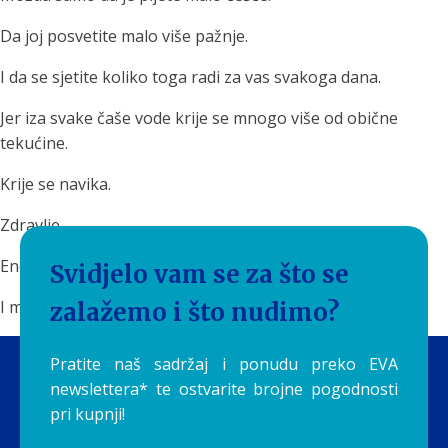
Da joj posvetite malo više pažnje.
I da se sjetite koliko toga radi za vas svakoga dana.
Jer iza svake čaše vode krije se mnogo više od obične
tekućine.
Krije se navika.
Zdravlje.
Energija.
Svidjelo vam se za što se
I mali svakodnevni ritual koji često podcjenjujemo.
zalažemo i što nudimo?
Pratite naš sadržaj i ponudu preko EVA
newslettera* te ostvarite brojne pogodnosti
pri kupnji!