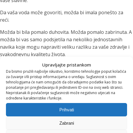
vaše slavine.
Da vaša voda može govoriti, možda bi imala ponešto za
reći.
Možda bi bila pomalo duhovita. Možda pomalo zabrinuta. A
možda bi vas samo podsjetila na nekoliko jednostavnih
navika koje mogu napraviti veliku razliku za vaše zdravlje i
svakodnevnu kvalitetu života.
Upravljajte pristankom
"Hej, mogao bi me piti malo
Da bismo pružili najbolje iskustvo, koristimo tehnologije poput kolačića
za čuvanje i/ili pristup informacijama o uređaju. Suglasnost s ovim
češće"
tehnologijama će nam omogućiti da obrađujemo podatke kao što su
ponašanje pri pregledavanju ili jedinstveni ID-ovi na ovoj web stranici.
Nepristanak ili povlačenje suglasnosti može negativno utjecati na
određene karakteristike i funkcije.
Priznajmo.
Prihvati
Mnogi od nas čekaju da osjete žeđ prije nego posegnu za
čašom vode.
Zabrani
No osjećaj žeđi zapravo je znak da je tijelo već počelo slati