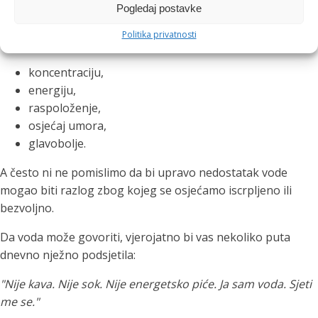
Pogledaj postavke
upozorenje kako mu nedostaje tekućine.
Politika privatnosti
Blaga dehidracija može utjecati na:
koncentraciju,
energiju,
raspoloženje,
osjećaj umora,
glavobolje.
A često ni ne pomislimo da bi upravo nedostatak vode
mogao biti razlog zbog kojeg se osjećamo iscrpljeno ili
bezvoljno.
Da voda može govoriti, vjerojatno bi vas nekoliko puta
dnevno nježno podsjetila:
"Nije kava. Nije sok. Nije energetsko piće. Ja sam voda. Sjeti
me se."