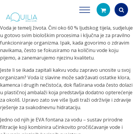
Voda je temelj života. Čini oko 60 % ljudskog tijela, sudjeluje
Products
u gotovo svim biološkim procesima i ključna je za pravilno
search
funkcioniranje organizma. Ipak, kada govorimo o zdravim
navikama, često se fokusiramo na količinu vode koju
pijemo, a zanemarujemo njezinu kvalitetu.
Jeste li se ikada zapitali kakvu vodu zapravo unosite u svoj
organizam? Voda iz slavine može sadržavati ostatke klora,
kamenca i drugih nečistoća, dok flaširana voda često dolazi
u plastičnoj ambalaži koja predstavlja dodatno opterećenje
Tuš glave
Vrčevi za filtrira
za okoliš. Upravo zato sve više ljudi traži održivije i zdravije
rirodno filtriranje vode za tuširanje
Potpuno prijenosno rješenje
rješenje za svakodnevnu hidrataciju.
čistu vodu za pi
Jedno od njih je EVA fontana za vodu – sustav prirodne
filtracije koji kombinira učinkovito pročišćavanje vode i