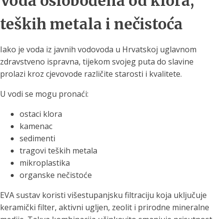
Voda oslobođena od klora,
teških metala i nečistoća
Iako je voda iz javnih vodovoda u Hrvatskoj uglavnom
zdravstveno ispravna, tijekom svojeg puta do slavine
prolazi kroz cjevovode različite starosti i kvalitete.
U vodi se mogu pronaći:
ostaci klora
kamenac
sedimenti
tragovi teških metala
mikroplastika
organske nečistoće
EVA sustav koristi višestupanjsku filtraciju koja uključuje
keramički filter, aktivni ugljen, zeolit i prirodne mineralne