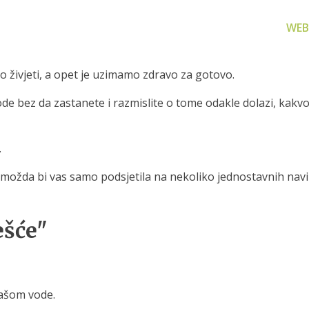
WEB
o živjeti, a opet je uzimamo zdravo za gotovo.
bez da zastanete i razmislite o tome odakle dolazi, kakvog j
.
za filtriranje
Zamjenski dijelovi
Akcijs
vode
ožda bi vas samo podsjetila na nekoliko jednostavnih navika
Zamjenski dijelovi za naše
Proizvo
proizvode
 prijenosno rješenje
nu i čistu vodu za piće
ešće"
čašom vode.