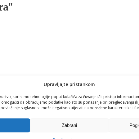
ra"
Upravljajte pristankom
sto rado piju svježu, filtriranu vodu.
kustvo, koristimo tehnologije poput kolačića za čuvanje i/ili pristup informacija
titi na jednostavne stvari koje zaboravljamo.
omogućiti da obrađujemo podatke kao što su ponašanje pri pregledavanju ili j
i povlačenje suglasnosti može negativno utjecati na određene karakteristike i fun
Zabrani
Pogl
u.