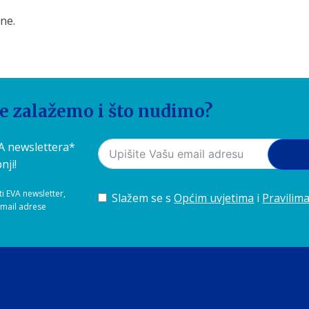
ne.
se zalažemo i što nudimo?
VA newslettera*
nji!
ti EVA newsletter,
Slažem se s
Općim uvjetima
i
Pravilima
-mail adrese