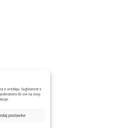
ma o uređaju. Suglasnost s
edinstveni ID-ovi na ovoj
kcije.
edaj postavke