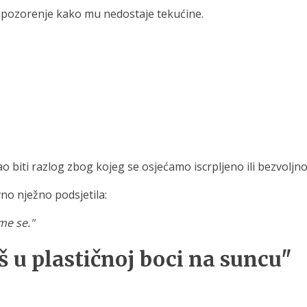
i upozorenje kako mu nedostaje tekućine.
biti razlog zbog kojeg se osjećamo iscrpljeno ili bezvoljno
no nježno podsjetila:
 me se."
š u plastičnoj boci na suncu"