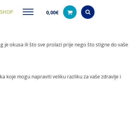
SHOP
0,00
€
Products
search
e okusa ili što sve prolazi prije nego što stigne do vaše
ki paketi
Ugradbeni filteri za
Dezinfe
vodu
 koje mogu napraviti veliku razliku za vaše zdravlje i
di na akciji
Kod nas pronađ
dezinfekciju 
Učinkovito filtriranje vode iz
vodovodne mreže