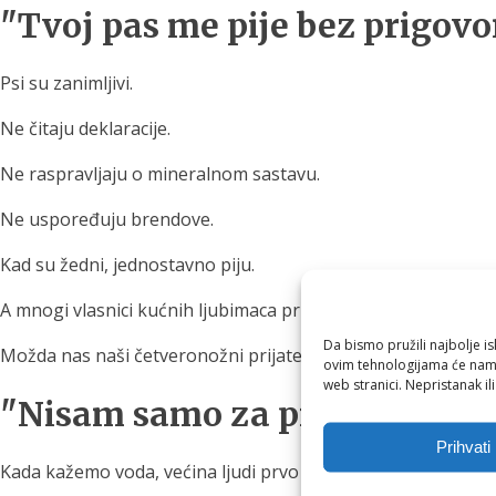
"Tvoj pas me pije bez prigovo
Psi su zanimljivi.
Ne čitaju deklaracije.
Ne raspravljaju o mineralnom sastavu.
Ne uspoređuju brendove.
Kad su žedni, jednostavno piju.
A mnogi vlasnici kućnih ljubimaca primjećuju da njihovi psi če
Da bismo pružili najbolje is
Možda nas naši četveronožni prijatelji ponekad mogu podsje
ovim tehnologijama će nam 
web stranici. Nepristanak il
"Nisam samo za piće"
Prihvati
Kada kažemo voda, većina ljudi prvo pomisli na čašu na stol