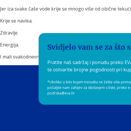
Jer iza svake čaše vode krije se mnogo više od obične tekući
Krije se navika.
Zdravlje.
Energija.
Svidjelo vam se za što 
I mali svakodnevni ritual koji često podcjenjujemo.
Pratite naš sadržaj i ponudu preko E
te ostvarite brojne pogodnosti pri kup
*Ukoliko u bilo kojem trenutku ne želite više prima
pošaljite nam zahtjev za skidanjem s liste, preko e
podrska@eva.hr