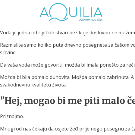
Voda je jedna od rijetkih stvari bez koje doslovno ne možem
Razmislite samo koliko puta dnevno posegnete za čašom vode 
slavine.
Da vaša voda može govoriti, možda bi imala ponešto za reći
Tuš glave
Vrčevi za filtriranje
Boce 
vode
irodno filtriranje vode za
Možda bi bila pomalo duhovita. Možda pomalo zabrinuta. A m
tuširanje
Potpuno prijenosno rješenje
Potpuno
svakodnevnu kvalitetu života.
za sigurnu i čistu vodu za piće
za sigur
"Hej, mogao bi me piti malo č
Priznajmo.
Mnogi od nas čekaju da osjete žeđ prije nego posegnu za 