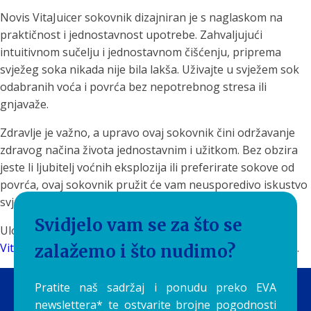
Novis VitaJuicer sokovnik dizajniran je s naglaskom na
praktičnost i jednostavnost upotrebe. Zahvaljujući
intuitivnom sučelju i jednostavnom čišćenju, priprema
svježeg soka nikada nije bila lakša. Uživajte u svježem sok
odabranih voća i povrća bez nepotrebnog stresa ili
gnjavaže.
Zdravlje je važno, a upravo ovaj sokovnik čini održavanje
zdravog načina života jednostavnim i užitkom. Bez obzira
jeste li ljubitelj voćnih eksplozija ili preferirate sokove od
povrća, ovaj sokovnik pružit će vam neusporedivo iskustvo
svježine i kvalitete.
Svidjelo vam se za što se
Uložite u svoje zdravlje i osvježite se svaki dan uz
Novis
VitaJuicer sokovnik
- vaš ključ za tajnu zdravlja i vitalnosti.
zalažemo i što nudimo?
Pratite naš sadržaj i ponudu preko EVA
newslettera* te ostvarite brojne pogodnosti