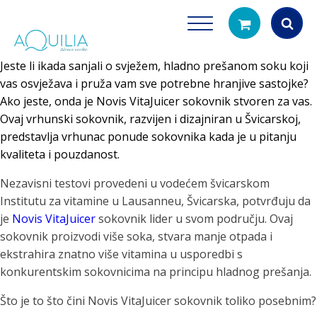
Jeste li ikada sanjali o svježem, hladno prešanom soku koji
Products
vas osvježava i pruža vam sve potrebne hranjive sastojke?
search
Ako jeste, onda je Novis VitaJuicer sokovnik stvoren za vas.
Ovaj vrhunski sokovnik, razvijen i dizajniran u Švicarskoj,
predstavlja vrhunac ponude sokovnika kada je u pitanju
kvaliteta i pouzdanost.
Nezavisni testovi provedeni u vodećem švicarskom
Institutu za vitamine u Lausanneu, Švicarska, potvrđuju da
je
Novis VitaJuicer
sokovnik lider u svom području. Ovaj
Tuš glave
Vrčevi za filtrira
sokovnik proizvodi više soka, stvara manje otpada i
rirodno filtriranje vode za tuširanje
Potpuno prijenosno rješenje
ekstrahira znatno više vitamina u usporedbi s
čistu vodu za pi
konkurentskim sokovnicima na principu hladnog prešanja.
Što je to što čini Novis VitaJuicer sokovnik toliko posebnim?