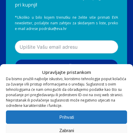
pri kupnji!
*Ukoliko u bilo kojem trenutku ne želite više primati EVA
newsletter, pošaljite nam zahtjev za skidanjem s liste, preko
e-mail adrese podrska@eva.hr
Pribilježi se
Upravljajte pristankom
Da bismo pružili najbolje iskustvo, koristimo tehnologije poput kolačića
za čuvanje i/ili pristup informacijama o uređaju. Suglasnost s ovim
Slažem se s
Općim uvjetima
i
Pravilima o
tehnologijama će nam omogućiti da obrađujemo podatke kao što su
privatnosti
ponašanje pri pregledavanju ili jedinstveni ID-ovi na ovoj web stranici.
Nepristanak ili povlačenje suglasnosti može negativno utjecati na
određene karakteristike i funkcije.
Prihvati
Zabrani