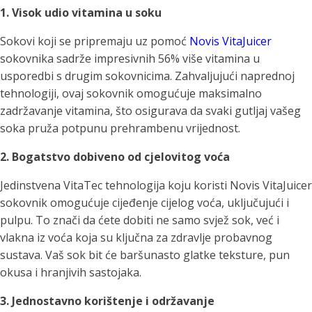
1. Visok udio vitamina u soku
Sokovi koji se pripremaju uz pomoć
Novis VitaJuicer
sokovnika sadrže impresivnih 56% više vitamina u
usporedbi s drugim sokovnicima. Zahvaljujući naprednoj
tehnologiji, ovaj sokovnik omogućuje maksimalno
zadržavanje vitamina, što osigurava da svaki gutljaj vašeg
soka pruža potpunu prehrambenu vrijednost.
2. Bogatstvo dobiveno od cjelovitog voća
Jedinstvena VitaTec tehnologija koju koristi Novis VitaJuicer
sokovnik omogućuje cijeđenje cijelog voća, uključujući i
pulpu. To znači da ćete dobiti ne samo svjež sok, već i
vlakna iz voća koja su ključna za zdravlje probavnog
sustava. Vaš sok bit će baršunasto glatke teksture, pun
okusa i hranjivih sastojaka.
3. Jednostavno korištenje i održavanje