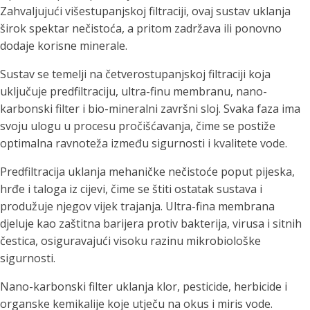
Zahvaljujući višestupanjskoj filtraciji, ovaj sustav uklanja
širok spektar nečistoća, a pritom zadržava ili ponovno
dodaje korisne minerale.
Sustav se temelji na četverostupanjskoj filtraciji koja
uključuje predfiltraciju, ultra-finu membranu, nano-
karbonski filter i bio-mineralni završni sloj. Svaka faza ima
svoju ulogu u procesu pročišćavanja, čime se postiže
optimalna ravnoteža između sigurnosti i kvalitete vode.
Predfiltracija uklanja mehaničke nečistoće poput pijeska,
hrđe i taloga iz cijevi, čime se štiti ostatak sustava i
produžuje njegov vijek trajanja. Ultra-fina membrana
djeluje kao zaštitna barijera protiv bakterija, virusa i sitnih
čestica, osiguravajući visoku razinu mikrobiološke
sigurnosti.
Nano-karbonski filter uklanja klor, pesticide, herbicide i
organske kemikalije koje utječu na okus i miris vode.