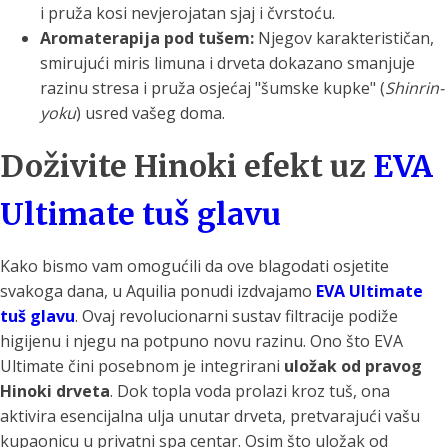
i pruža kosi nevjerojatan sjaj i čvrstoću.
Aromaterapija pod tušem:
Njegov karakterističan,
smirujući miris limuna i drveta dokazano smanjuje
razinu stresa i pruža osjećaj "šumske kupke" (
Shinrin-
yoku
) usred vašeg doma.
Doživite Hinoki efekt uz
EVA
Ultimate tuš glavu
Kako bismo vam omogućili da ove blagodati osjetite
svakoga dana, u Aquilia ponudi izdvajamo
EVA Ultimate
tuš glavu
. Ovaj revolucionarni sustav filtracije podiže
higijenu i njegu na potpuno novu razinu. Ono što EVA
Ultimate čini posebnom je integrirani
uložak od pravog
Hinoki drveta
. Dok topla voda prolazi kroz tuš, ona
aktivira esencijalna ulja unutar drveta, pretvarajući vašu
kupaonicu u privatni spa centar. Osim što uložak od