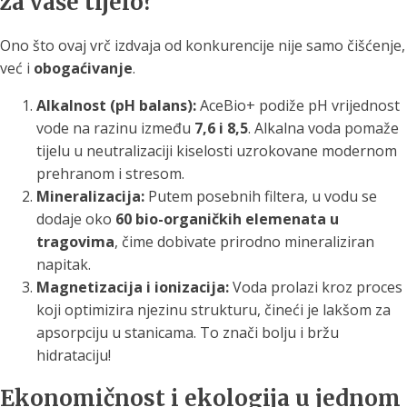
za vaše tijelo?
Ono što ovaj vrč izdvaja od konkurencije nije samo čišćenje,
već i
obogaćivanje
.
Alkalnost (pH balans):
AceBio+ podiže pH vrijednost
vode na razinu između
7,6 i 8,5
. Alkalna voda pomaže
tijelu u neutralizaciji kiselosti uzrokovane modernom
prehranom i stresom.
Mineralizacija:
Putem posebnih filtera, u vodu se
dodaje oko
60 bio-organičkih elemenata u
tragovima
, čime dobivate prirodno mineraliziran
napitak.
Magnetizacija i ionizacija:
Voda prolazi kroz proces
koji optimizira njezinu strukturu, čineći je lakšom za
apsorpciju u stanicama. To znači bolju i bržu
hidrataciju!
Ekonomičnost i ekologija u jednom