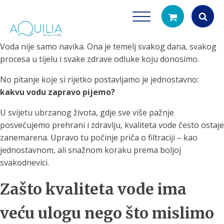
Voda nije samo navika. Ona je temelj svakog dana, svakog
Products
procesa u tijelu i svake zdrave odluke koju donosimo.
search
No pitanje koje si rijetko postavljamo je jednostavno:
kakvu vodu zapravo pijemo?
U svijetu ubrzanog života, gdje sve više pažnje
posvećujemo prehrani i zdravlju, kvaliteta vode često ostaje
zanemarena. Upravo tu počinje priča o filtraciji – kao
jednostavnom, ali snažnom koraku prema boljoj
Tuš glave
Vrčevi za filtrira
svakodnevici.
rirodno filtriranje vode za tuširanje
Potpuno prijenosno rješenje
čistu vodu za pi
Zašto kvaliteta vode ima
veću ulogu nego što mislimo