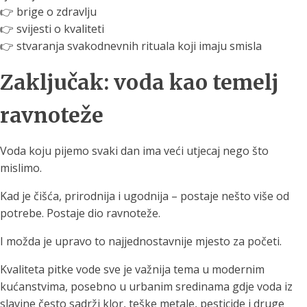
👉 brige o zdravlju
👉 svijesti o kvaliteti
👉 stvaranja svakodnevnih rituala koji imaju smisla
Zaključak: voda kao temelj
ravnoteže
Voda koju pijemo svaki dan ima veći utjecaj nego što
mislimo.
Kad je čišća, prirodnija i ugodnija – postaje nešto više od
potrebe. Postaje dio ravnoteže.
I možda je upravo to najjednostavnije mjesto za početi.
Kvaliteta pitke vode sve je važnija tema u modernim
kućanstvima, posebno u urbanim sredinama gdje voda iz
slavine često sadrži klor, teške metale, pesticide i druge