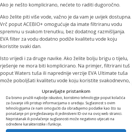
Ako je nešto komplicirano, nećete to raditi dugoročno.
Ako želite piti više vode, važno je da vam je uvijek dostupna.
Vrč poput ACEBIO+ omogućuje da imate filtriranu vodu
spremnu u svakom trenutku, bez dodatnog razmišljanja.
EVA filter za vodu dodatno podiže kvalitetu vode koju
koristite svaki dan.
Isto vrijedi i za druge navike. Ako želite bolju brigu o tijelu,
rješenje ne mora biti komplicirano. Na primjer, filtrirani tuš
poput Waters tuša ili naprednije verzije EVA Ultimate tuša
može poboljšati kvalitetu vode koju koristite svakodnevno,
što pozitivno utječe na kožu i kosu bez dodatnog napora.
Upravljajte pristankom
Da bismo pružili najbolje iskustvo, koristimo tehnologije poput kolačića
Što je navika jednostavnija, to je veća vjerojatnost da ćete je
za čuvanje i/ili pristup informacijama o uređaju. Suglasnost s ovim
zadržati.
tehnologijama će nam omogućiti da obrađujemo podatke kao što su
ponašanje pri pregledavanju ili jedinstveni ID-ovi na ovoj web stranici.
Nepristanak ili povlačenje suglasnosti može negativno utjecati na
Pravilo 3: Fokus na jutro
određene karakteristike i funkcije.