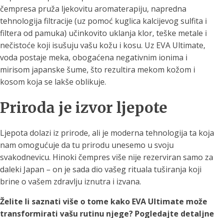
čempresa pruža ljekovitu aromaterapiju, napredna
tehnologija filtracije (uz pomoć kuglica kalcijevog sulfita i
filtera od pamuka) učinkovito uklanja klor, teške metale i
nečistoće koji isušuju vašu kožu i kosu. Uz EVA Ultimate,
voda postaje meka, obogaćena negativnim ionima i
mirisom japanske šume, što rezultira mekom kožom i
kosom koja se lakše oblikuje.
Priroda je izvor ljepote
Ljepota dolazi iz prirode, ali je moderna tehnologija ta koja
nam omogućuje da tu prirodu unesemo u svoju
svakodnevicu. Hinoki čempres više nije rezerviran samo za
daleki Japan – on je sada dio vašeg rituala tuširanja koji
brine o vašem zdravlju iznutra i izvana.
Želite li saznati više o tome kako EVA Ultimate može
transformirati vašu rutinu njege? Pogledajte detaljne