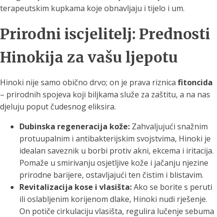
terapeutskim kupkama koje obnavljaju i tijelo i um.
Prirodni iscjelitelj: Prednosti
Hinokija za vašu ljepotu
Hinoki nije samo obično drvo; on je prava riznica
fitoncida
– prirodnih spojeva koji biljkama služe za zaštitu, a na nas
djeluju poput čudesnog eliksira.
Dubinska regeneracija kože:
Zahvaljujući snažnim
protuupalnim i antibakterijskim svojstvima, Hinoki je
idealan saveznik u borbi protiv akni, ekcema i iritacija.
Pomaže u smirivanju osjetljive kože i jačanju njezine
prirodne barijere, ostavljajući ten čistim i blistavim.
Revitalizacija kose i vlasišta:
Ako se borite s peruti
ili oslabljenim korijenom dlake, Hinoki nudi rješenje.
On potiče cirkulaciju vlasišta, regulira lučenje sebuma