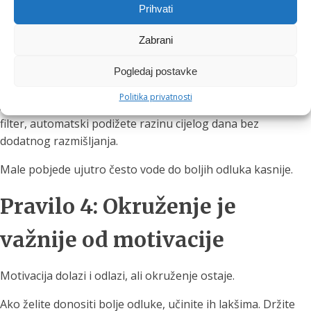
Prihvati
Jutro definira ostatak dana.
Zabrani
Ne treba vam savršena rutina nego mali, stabilan početak.
Čaša filtrirane vode, nekoliko minuta kretanja i miran
Pogledaj postavke
početak bez žurbe mogu napraviti veliku razliku.
Politika privatnosti
Ako već ujutro koristite kvalitetnu vodu, bilo kroz vrč ili
filter, automatski podižete razinu cijelog dana bez
dodatnog razmišljanja.
Male pobjede ujutro često vode do boljih odluka kasnije.
Pravilo 4: Okruženje je
važnije od motivacije
Motivacija dolazi i odlazi, ali okruženje ostaje.
Ako želite donositi bolje odluke, učinite ih lakšima. Držite