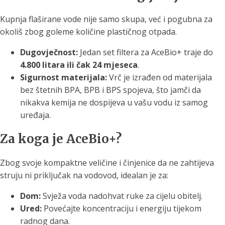
Kupnja flaširane vode nije samo skupa, već i pogubna za
okoliš zbog goleme količine plastičnog otpada.
Dugovječnost:
Jedan set filtera za AceBio+ traje do
4.800 litara ili čak 24 mjeseca
.
Sigurnost materijala:
Vrč je izrađen od materijala
bez štetnih BPA, BPB i BPS spojeva, što jamči da
nikakva kemija ne dospijeva u vašu vodu iz samog
uređaja.
Za koga je AceBio+?
Zbog svoje kompaktne veličine i činjenice da ne zahtijeva
struju ni priključak na vodovod, idealan je za:
Dom:
Svježa voda nadohvat ruke za cijelu obitelj.
Ured:
Povećajte koncentraciju i energiju tijekom
radnog dana.