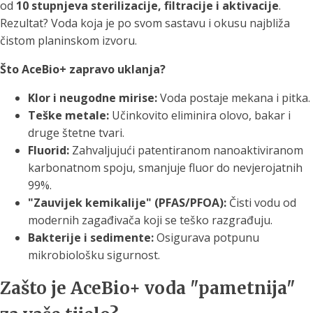
od
10 stupnjeva sterilizacije, filtracije i aktivacije
.
Rezultat? Voda koja je po svom sastavu i okusu najbliža
čistom planinskom izvoru.
Što AceBio+ zapravo uklanja?
Klor i neugodne mirise:
Voda postaje mekana i pitka.
Teške metale:
Učinkovito eliminira olovo, bakar i
druge štetne tvari.
Fluorid:
Zahvaljujući patentiranom nanoaktiviranom
karbonatnom spoju, smanjuje fluor do nevjerojatnih
99%.
"Zauvijek kemikalije" (PFAS/PFOA):
Čisti vodu od
modernih zagađivača koji se teško razgrađuju.
Bakterije i sedimente:
Osigurava potpunu
mikrobiološku sigurnost.
Zašto je AceBio+ voda "pametnija"