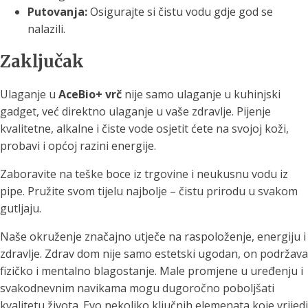
Putovanja:
Osigurajte si čistu vodu gdje god se
nalazili.
Zaključak
Ulaganje u
AceBio+ vrč
nije samo ulaganje u kuhinjski
gadget, već direktno ulaganje u vaše zdravlje. Pijenje
kvalitetne, alkalne i čiste vode osjetit ćete na svojoj koži,
probavi i općoj razini energije.
Zaboravite na teške boce iz trgovine i neukusnu vodu iz
pipe. Pružite svom tijelu najbolje – čistu prirodu u svakom
gutljaju.
Naše okruženje značajno utječe na raspoloženje, energiju i
zdravlje. Zdrav dom nije samo estetski ugodan, on podržava
fizičko i mentalno blagostanje. Male promjene u uređenju i
svakodnevnim navikama mogu dugoročno poboljšati
kvalitetu života. Evo nekoliko ključnih elemenata koje vrijedi