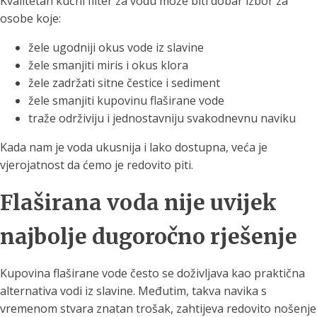
Kvalitetan kućni filter za vodu može biti dobar izbor za
osobe koje:
žele ugodniji okus vode iz slavine
žele smanjiti miris i okus klora
žele zadržati sitne čestice i sediment
žele smanjiti kupovinu flaširane vode
traže održiviju i jednostavniju svakodnevnu naviku
Kada nam je voda ukusnija i lako dostupna, veća je
vjerojatnost da ćemo je redovito piti.
Flaširana voda nije uvijek
najbolje dugoročno rješenje
Kupovina flaširane vode često se doživljava kao praktična
alternativa vodi iz slavine. Međutim, takva navika s
vremenom stvara znatan trošak, zahtijeva redovito nošenje