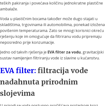
teških pakiranja i povećava količinu jednokratne plastične
ambalaže.
Voda u plastičnim bocama također može dugo stajati u
skladištima, trgovinama ili automobilima, ponekad izložena
povišenim temperaturama. Zato se mnogi korisnici okreću
rješenju koje im omogućuje da filtriranu vodu pripremaju
neposredno prije konzumacije.
Jedno od takvih rješenja je
EVA filter za vodu
, gravitacijski
sustav namijenjen filtriranju vode iz slavine u kućanstvu.
EVA filter:
filtracija vode
nadahnuta prirodnim
slojevima
U prirodi se voda postupno pročišćava prolaskom kroz