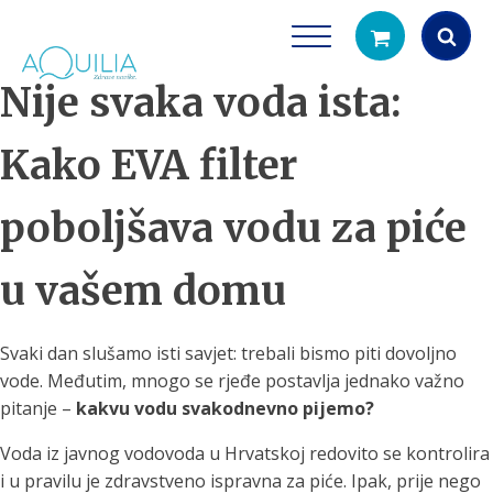
Nije svaka voda ista:
Products
search
Kako EVA filter
poboljšava vodu za piće
u vašem domu
Tuš glave
Vrčevi za filtrira
Svaki dan slušamo isti savjet: trebali bismo piti dovoljno
rirodno filtriranje vode za tuširanje
vode. Međutim, mnogo se rjeđe postavlja jednako važno
Potpuno prijenosno rješenje
čistu vodu za pi
pitanje –
kakvu vodu svakodnevno pijemo?
Voda iz javnog vodovoda u Hrvatskoj redovito se kontrolira
i u pravilu je zdravstveno ispravna za piće. Ipak, prije nego