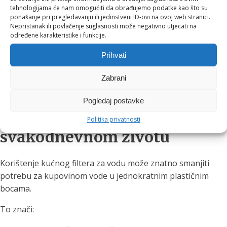
tehnologijama će nam omogućiti da obrađujemo podatke kao što su
Dovoljno je uliti vodu iz slavine u gornji spremnik. Voda
ponašanje pri pregledavanju ili jedinstveni ID-ovi na ovoj web stranici.
zatim gravitacijom prolazi kroz sustav i skuplja se u donjoj
Nepristanak ili povlačenje suglasnosti može negativno utjecati na
određene karakteristike i funkcije.
posudi, spremna za korištenje.
Prihvati
Brzina filtracije ovisi o stanju filtera, temperaturi vode i
modelu uređaja, a proces je namjerno postupan kako bi
Zabrani
voda prošla kroz sve filtracijske faze.
Pogledaj postavke
Manje plastičnih boca u
Politika privatnosti
svakodnevnom životu
Korištenje kućnog filtera za vodu može znatno smanjiti
potrebu za kupovinom vode u jednokratnim plastičnim
bocama.
To znači: