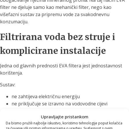
obogaćivanje njezina mineralnog profila. Na taj način EVA
filter ne djeluje samo kao mehanički filter, nego kao
višefazni sustav za pripremu vode za svakodnevnu
konzumaciju.
Filtrirana voda bez struje i
komplicirane instalacije
Jedna od glavnih prednosti EVA filtera jest jednostavnost
korištenja.
Sustav:
ne zahtijeva električnu energiju
ne priključuje se izravno na vodovodne cijevi
ne zahtijeva bušenje kuhinjskih elemenata
Upravljajte pristankom
lako se postavlja na kuhinjski pult
Da bismo pružili najbolje iskustvo, koristimo tehnologije poput kolačića
može se premjestiti kada je to potrebno
za čuvanje i/ili pristup informacijama o uređaju. Suglasnost s ovim