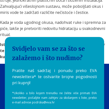
struje, jednokratnih plastičnih boca i složenih instalacija.
Zahvaljujući višeslojnom sustavu, može poboljšati okus i
miris vode te zadržati različite nečistoće i čestice.
Kada je voda ugodnog okusa, nadohvat ruke i spremna za
piće, lakše je pretvoriti redovitu hidrataciju u svakodnevni
ritual.
Istražite EVA filtere i zamjenske dijelove na aquilia.hr
Svidjelo vam se za što se
te odaberite model prilagođen potrebama svojeg
kućanstva.
zalažemo i što nudimo?
Pratite naš sadržaj i ponudu preko EVA
newslettera* te ostvarite brojne pogodnosti
pri kupnji!
*Ukoliko u bilo kojem trenutku ne želite više primati EVA
newsletter, pošaljite nam zahtjev za skidanjem s liste, preko
e-mail adrese podrska@eva.hr