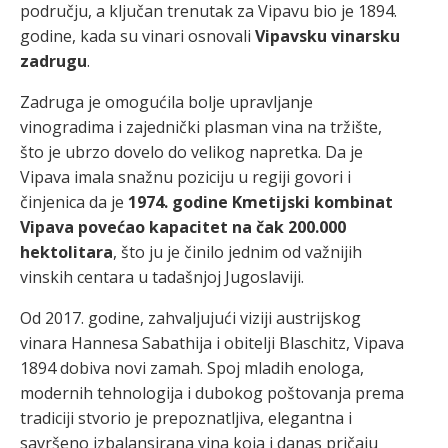
području, a ključan trenutak za Vipavu bio je 1894.
godine, kada su vinari osnovali
Vipavsku vinarsku
zadrugu
.
Zadruga je omogućila bolje upravljanje
vinogradima i zajednički plasman vina na tržište,
što je ubrzo dovelo do velikog napretka. Da je
Vipava imala snažnu poziciju u regiji govori i
činjenica da je
1974. godine Kmetijski kombinat
Vipava povećao kapacitet na čak 200.000
hektolitara
, što ju je činilo jednim od važnijih
vinskih centara u tadašnjoj Jugoslaviji.
Od 2017. godine, zahvaljujući viziji austrijskog
vinara Hannesa Sabathija i obitelji Blaschitz, Vipava
1894 dobiva novi zamah. Spoj mladih enologa,
modernih tehnologija i dubokog poštovanja prema
tradiciji stvorio je prepoznatljiva, elegantna i
savršeno izbalansirana vina koja i danas pričaju