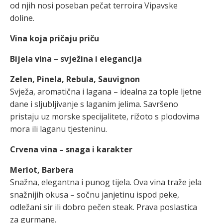
od njih nosi poseban pečat terroira Vipavske
doline.
Vina koja pričaju priču
Bijela vina – svježina i elegancija
Zelen, Pinela, Rebula, Sauvignon
Svježa, aromatična i lagana – idealna za tople ljetne
dane i sljubljivanje s laganim jelima. Savršeno
pristaju uz morske specijalitete, rižoto s plodovima
mora ili laganu tjesteninu.
Crvena vina – snaga i karakter
Merlot, Barbera
Snažna, elegantna i punog tijela. Ova vina traže jela
snažnijih okusa – sočnu janjetinu ispod peke,
odležani sir ili dobro pečen steak. Prava poslastica
za gurmane.