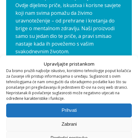
Ovdje dijelimo priče, iskustva i korisne savjete
koji nam svima pomažu da živimo
uravnoteženije – od prehrane i kretanja do
brige o mentalnom zdravlju. Naši proizvodi
samo su jedan dio te priče, a pravi smisao
nastaje kada ih povežemo s vašim
svakodnevnim životom.
Aquilia blog nije samo izvor informacija, već
Upravljajte pristankom
zajednica u kojoj rastemo zajedno – korak po
Da bismo pružili najbolje iskustvo, koristimo tehnologije poput kolačića
korak, prema zdravijem i sretnijem životu.
za čuvanje i/ili pristup informacijama o uređaju. Suglasnost s ovim
tehnologijama će nam omogućiti da obrađujemo podatke kao što su
ponašanje pri pregledavanju ili jedinstveni ID-ovi na ovoj web stranici.
Nepristanak ili povlačenje suglasnosti može negativno utjecati na
određene karakteristike i funkcije.
Ostale objave
Prihvati
Zabrani
Pogledaj postavke