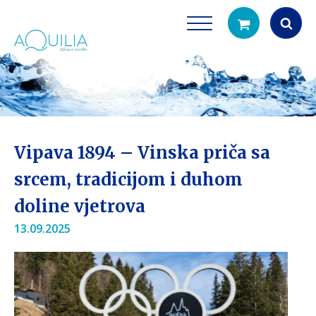
Products
search
Vipava 1894 – Vinska priča sa
srcem, tradicijom i duhom
doline vjetrova
Tuš glave
Vrčevi za filtrira
13.09.2025
rirodno filtriranje vode za tuširanje
Potpuno prijenosno rješenje
čistu vodu za pi