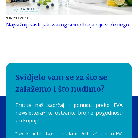
10/21/2018
Najvažniji sastojak svakog smoothieja nije voće nego...
Svidjelo vam se za što se
zalažemo i što nudimo?
Pratite naš sadržaj i ponudu preko EVA
newslettera* te ostvarite brojne pogodnosti
pri kupnji!
*Ukoliko u bilo kojem trenutku ne želite više primati EVA