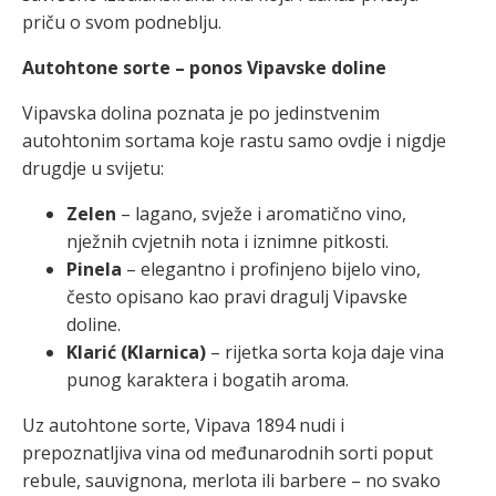
priču o svom podneblju.
Autohtone sorte – ponos Vipavske doline
Vipavska dolina poznata je po jedinstvenim
autohtonim sortama koje rastu samo ovdje i nigdje
drugdje u svijetu:
Zelen
– lagano, svježe i aromatično vino,
nježnih cvjetnih nota i iznimne pitkosti.
Pinela
– elegantno i profinjeno bijelo vino,
često opisano kao pravi dragulj Vipavske
doline.
Klarić (Klarnica)
– rijetka sorta koja daje vina
punog karaktera i bogatih aroma.
Uz autohtone sorte, Vipava 1894 nudi i
prepoznatljiva vina od međunarodnih sorti poput
rebule, sauvignona, merlota ili barbere – no svako